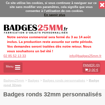
s - Fabrication Française éco-responsable - Délais rapides - S
Ce site utilise les cookies, si vous continuez à naviguer sur ce
site sans modifier vos paramètres, cela signifie que vous
consentez à l’utilisation de ces cookies.
En savoir plus
Notre service commercial sera fermé du 3 au 14 août
inclus. La production reste assurée sur cette période.
Vos demandes seront traitées dès notre retour. Nous
vous souhaitons un bel été !
02 85 52 13 33
info@badges25mm.fr
PANIER (0)
A
Menu
0,00 €
c
t
i
Badges25mm
>
Badges
>
Badges ronds personnalisés
>
Badge
v
rond 32mm
e
r
Badges ronds 32mm personnalisés
l
a
n