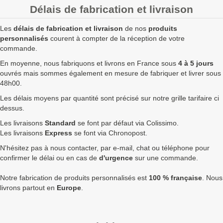
20
0,90 €
1,08 €
21,60 €
Délais de fabrication et livraison
50
0,50 €
0,60 €
30,00 €
Les
délais de fabrication et livraison
de nos
produits
100
0,38 €
0,46 €
45,60 €
personnalisés
courent à compter de la réception de votre
commande.
250
0,32 €
0,38 €
96,00 €
En moyenne, nous fabriquons et livrons en France sous
4 à 5 jours
ouvrés mais sommes également en mesure de fabriquer et livrer sous
500
0,30 €
0,36 €
180,00 €
48h00.
750
0,28 €
0,34 €
252,00 €
Les délais moyens par quantité sont précisé sur notre grille tarifaire ci
dessus.
1000
0,27 €
0,32 €
324,00 €
Les livraisons
Standard
se font par défaut via Colissimo.
1750
0,25 €
0,30 €
525,00 €
Les livraisons
Express
se font via Chronopost.
N'hésitez pas à nous contacter, par e-mail, chat ou téléphone pour
2500
0,23 €
0,28 €
690,00 €
confirmer le délai ou en cas de
d'urgence
sur une commande.
5000
0,21 €
0,25 €
1 260,00 €
Notre fabrication de produits personnalisés est
100 % française
. Nous
Quantités
Prix unitaire HT
Prix unitaire TTC
Total TTC
Fa
livrons partout en
Europe
.
+ de 5000 Badge rond 32mm à fabriquer ?
contactez nous
pour un devis personnalisé