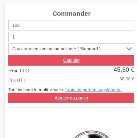
a
v
Commander
i
g
a
t
i
o
n
Calculer
45,60 €
Prix TTC :
38,00 €
Prix HT :
Tarif incluant le multi-visuels.
Frais de port en supplément.
Ajouter au panier