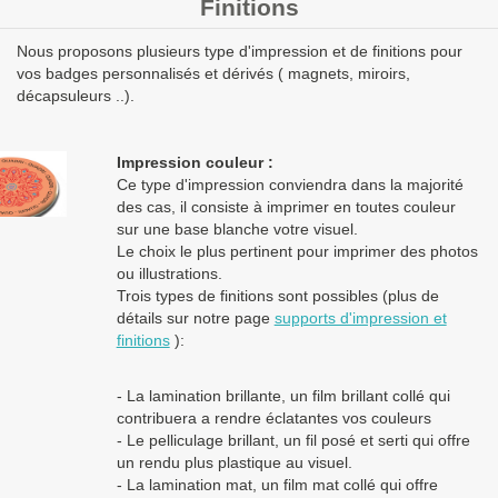
Finitions
Les clients Français paient le prix TTC (TVA 20%).
Nous proposons plusieurs type d'impression et de finitions pour
Les clients dans l’Union Européenne
possédant un numéro de
vos badges personnalisés et dérivés ( magnets, miroirs,
TVA intra-communautaire
paient le prix HT.
décapsuleurs ..).
Les clients en dehors de l’Union européenne paient le prix HT.
Impression couleur :
Ce type d'impression conviendra dans la majorité
des cas, il consiste à imprimer en toutes couleur
sur une base blanche votre visuel.
Le choix le plus pertinent pour imprimer des photos
ou illustrations.
Trois types de finitions sont possibles (plus de
détails sur notre page
supports d'impression et
finitions
):
- La lamination brillante, un film brillant collé qui
contribuera a rendre éclatantes vos couleurs
- Le pelliculage brillant, un fil posé et serti qui offre
un rendu plus plastique au visuel.
- La lamination mat, un film mat collé qui offre