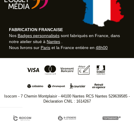
FABRICATION FRANCAISE
Nos
Badges personnalisés
sont fabriqués en France, dans
notre atelier situé à
Nantes
.
Nous livrons sur
Paris
et la France entière en
48h00
Isocom - 7 Chemin Montplaisir - 44100 Nantes RCS Nantes 529639585 -
Déclaration CNIL : 1614267