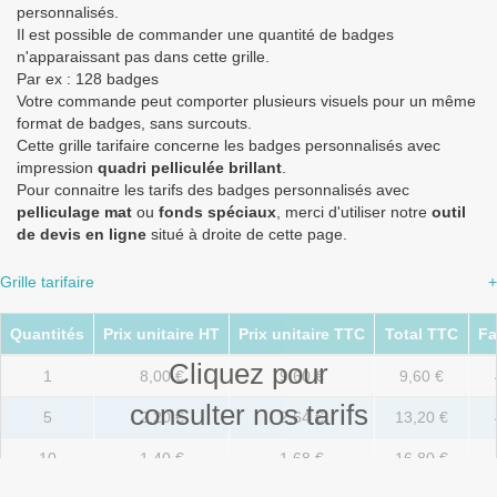
personnalisés.
Il est possible de commander une quantité de badges
n'apparaissant pas dans cette grille.
Par ex : 128 badges
Votre commande peut comporter plusieurs visuels pour un même
format de badges, sans surcouts.
Cette grille tarifaire concerne les badges personnalisés avec
impression
quadri pelliculée brillant
.
Pour connaitre les tarifs des badges personnalisés avec
pelliculage mat
ou
fonds spéciaux
, merci d'utiliser notre
outil
de devis en ligne
situé à droite de cette page.
Grille tarifaire
+
Quantités
Prix unitaire HT
Prix unitaire TTC
Total TTC
Fa
Cliquez pour
1
8,00 €
9,60 €
9,60 €
consulter nos tarifs
5
2,20 €
2,64 €
13,20 €
10
1,40 €
1,68 €
16,80 €