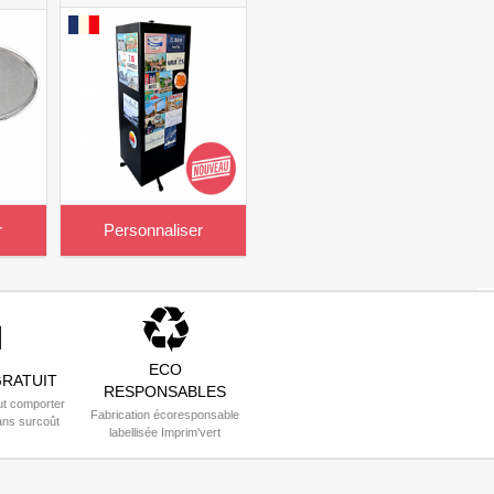
r
Personnaliser
ECO
RATUIT
RESPONSABLES
t comporter
Fabrication écoresponsable
ans surcoût
labellisée Imprim'vert