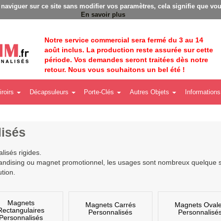
Badges personnalisés - Fabrication Française éco
à naviguer sur ce site sans modifier vos paramètres, cela signifie que vou
En savoir plus
Notre service commercial sera fermé du 3 au 14
août inclus. La production reste assurée sur cette
période. Vos demandes seront traitées dès notre
retour. Nous vous souhaitons un bel été !
iroirs
Décapsuleurs
Porte-Clés
Autres Objets
Informations
isés
isés rigides.
ndising ou magnet promotionnel, les usages sont nombreux quelque soit
tion.
Magnets
Magnets Carrés
Magnets Oval
Rectangulaires
Personnalisés
Personnalisé
Personnalisés