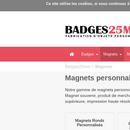
Ce site utilise les cookies, si vous continuez 
Badges
Magnets
M
Badges25mm
>
Magnets
Magnets personnal
Notre gamme de magnets personnal
Magnet souvenir, produit de mercha
supérieure, impression haute résolu
Magnets Ronds
Personnalisés