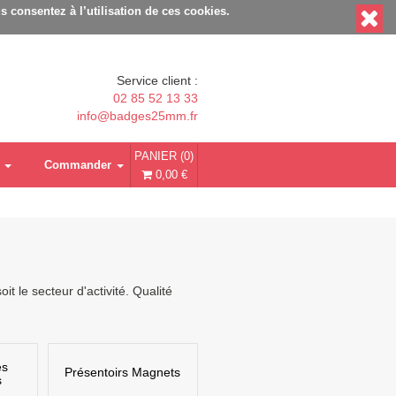
-responsable - Délais rapides - Sans minimum de commande
s consentez à l’utilisation de ces cookies.
Service client :
02 85 52 13 33
info@badges25mm.fr
PANIER (0)
Commander
0,00 €
 le secteur d'activité. Qualité
es
Présentoirs Magnets
s