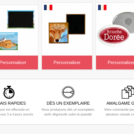
Personnaliser
Personnaliser
Personnalise
AIS RAPIDES
DÈS UN EXEMPLAIRE
AMALGAME G
ison est effectuée en
Nous produisons dès un exemplaire,
Votre commande peu
ous 3 à 4 jours ouvrés
tarifs dégressifs selon la quantité
plusieurs visuels s