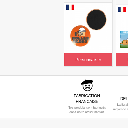
Personnaliser
FABRICATION
DEL
FRANCAISE
La livra
Nos produits sont fabriqués
moyenne s
dans notre atelier nantais