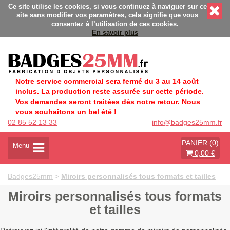
onnalisés - Fabrication Française éco-responsable - Délais ra
Ce site utilise les cookies, si vous continuez à naviguer sur ce
site sans modifier vos paramètres, cela signifie que vous
consentez à l’utilisation de ces cookies.
En savoir plus
Notre service commercial sera fermé du 3 au 14 août
inclus. La production reste assurée sur cette période.
Vos demandes seront traitées dès notre retour. Nous
vous souhaitons un bel été !
02 85 52 13 33
info@badges25mm.fr
PANIER (0)
A
Menu
0,00 €
c
t
i
Badges25mm
>
Miroirs personnalisés tous formats et tailles
v
e
Miroirs personnalisés tous formats
r
et tailles
l
a
n