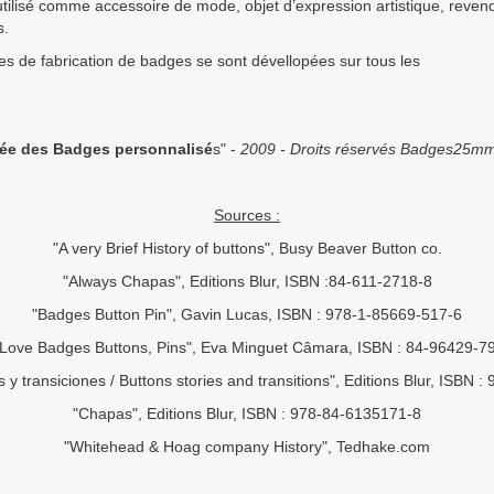
utilisé comme accessoire de mode, objet d’expression artistique, revendi
s.
s de fabrication de badges se sont dévellopées sur tous les
trée des Badges personnalisé
s" -
2009 - Droits réservés Badges25mm.
Sources :
"A very Brief History of buttons", Busy Beaver Button co.
"Always Chapas", Editions Blur, ISBN :84-611-2718-8
"Badges Button Pin", Gavin Lucas, ISBN : 978-1-85669-517-6
 Love Badges Buttons, Pins", Eva Minguet Câmara, ISBN : 84-96429-7
 y transiciones / Buttons stories and transitions", Editions Blur, ISBN
"Chapas", Editions Blur, ISBN : 978-84-6135171-8
"Whitehead & Hoag company History", Tedhake.com