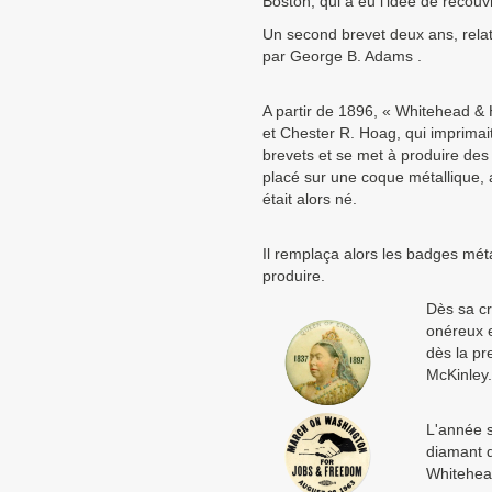
Boston, qui à eu l'idée de recouv
Un second brevet deux ans, relati
par George B. Adams .
A partir de 1896, « Whitehead &
et Chester R. Hoag, qui imprimait
brevets et se met à produire de
placé sur une coque métallique,
était alors né.
Il remplaça alors les badges méta
produire.
Dès sa cr
onéreux e
dès la p
McKinley
L'année s
diamant d
Whitehead