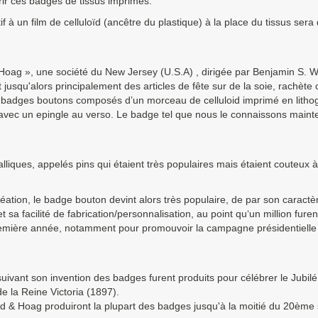
rir ces badges de tissus imprimés.
f à un film de celluloïd (ancêtre du plastique) à la place du tissus ser
 Hoag », une société du New Jersey (U.S.A) , dirigée par Benjamin S. 
 jusqu'alors principalement des articles de fête sur de la soie, rachète 
s badges boutons composés d’un morceau de celluloid imprimé en litho
 avec un epingle au verso. Le badge tel que nous le connaissons maint
lliques, appelés pins qui étaient très populaires mais étaient couteux à
éation, le badge bouton devint alors très populaire, de par son caract
t sa facilité de fabrication/personnalisation, au point qu‘un million furen
remière année, notamment pour promouvoir la campagne présidentielle
.
uivant son invention des badges furent produits pour célébrer le Jubil
e la Reine Victoria (1897).
 & Hoag produiront la plupart des badges jusqu'à la moitié du 20ème 