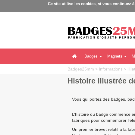
Ba
Ce site utilise les cookies, si vous continuez 
Badges
Magnets
M
Badges25mm
>
Informations
>
His
Histoire illustrée
Vous qui portez des badges, badg
L’histoire du badge commence en
fabriqués pour commémorer l’él
Un premier brevet relatif à la 