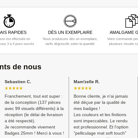
AIS RAPIDES
DÈS UN EXEMPLAIRE
AMALGAME G
ison est effectuée en
Nous produisons dès un exemplaire,
Votre commande peu
ous 3 à 4 jours ouvrés
tarifs dégressifs selon la quantité
plusieurs visuels s
ents de nous
Sebastien C.
Mam'zelle R.
Franchement, tout est super :
Bonne cliente, je n'ai jamais
de la conception (137 pièces
été déçue par la qualité de
avec 99 visuels différents) à la
mes badges !
réception (le délai de livraison
Les couleurs et les finitions
a été respecté).
sont impeccables. Le rendu
Je recommande vivement
est professionnel. Et l'option
Badges 25mm ! Merci à vous !
"pelliculage mat soft touch"