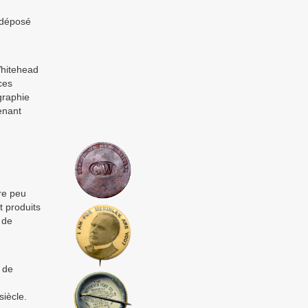
a déposé
Whitehead
ces
graphie
enant
ère peu
t produits
 de
é de
siècle.