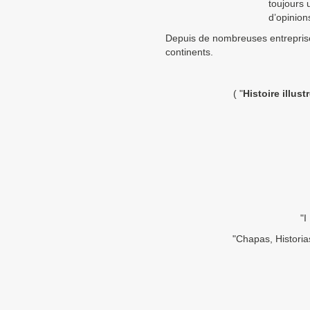
toujours 
d’opinion
Depuis de nombreuses entreprise
continents.
( "
Histoire illus
"I
"Chapas, Historias