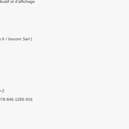
catif et d’affichage
fr / Isocom Sarl
)
9-2
 : 978-846-1265-916