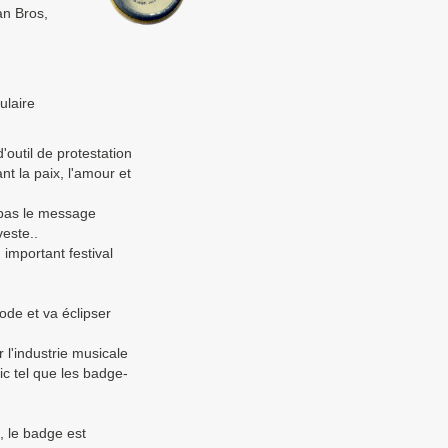
an Bros,
ulaire
outil de protestation
t la paix, l'amour et
 pas le message
este..
 important festival
ode et va éclipser
 l'industrie musicale
ic tel que les badge-
, le badge est