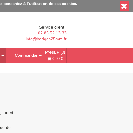
Délais rapides - Sans minimum de commande
s consentez à l’utilisation de ces cookies.
Service client :
02 85 52 13 33
info@badges25mm.fr
PANIER (0)
Commander
0,00 €
 furent
gee de