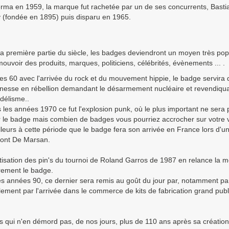
erma en 1959, la marque fut rachetée par un de ses concurrents, Basti
(fondée en 1895) puis disparu en 1965.
a première partie du siècle, les badges deviendront un moyen très pop
ouvoir des produits, marques, politiciens, célébrités, évènements ... .
s 60 avec l'arrivée du rock et du mouvement hippie, le badge servira d'
nesse en rébellion demandant le désarmement nucléaire et revendiquan
délisme..
 les années 1970 ce fut l'explosion punk, où le plus important ne sera
ur le badge mais combien de badges vous pourriez accrocher sur votre v
illeurs à cette période que le badge fera son arrivée en France lors d'un
ont De Marsan.
isation des pin's du tournoi de Roland Garros de 1987 en relance la m
rement le badge.
des années 90, ce dernier sera remis au goût du jour par, notamment par
ement par l'arrivée dans le commerce de kits de fabrication grand publ
 qui n'en démord pas, de nos jours, plus de 110 ans après sa création