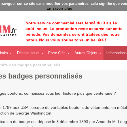
dges personnalisés - Fabrication Française éco-responsable - 
à naviguer sur ce site sans modifier vos paramètres, cela signifie que vou
En savoir plus
Notre service commercial sera fermé du 3 au 14
août inclus. La production reste assurée sur cette
période. Vos demandes seront traitées dès notre
retour. Nous vous souhaitons un bel été !
iroirs
Décapsuleurs
Porte-Clés
Autres Objets
Informations
toire des badges personnalisés
 des badges personnalisés
es boutons, connaissez vous leur histoire plus que centenaire ?
 1789 aux USA, lorsque de véritables boutons de vêtements, en métal,
ection de George Washington.
fabrication du badge est déposé le 3 décembre 1893 par Amanda M. Lou