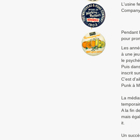
L'usine f
Company 
Pendant l
pour prom
Les année
à une jeu
le psyché
Puis dans
inscrit s
C'est d'a
Punk à M
La médiat
temporai
A la fin 
mais égal
it.
Un succès