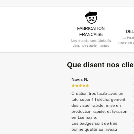
FABRICATION
DEL
FRANCAISE
La livra
Nos produits sont fabriqués
moyenne s
dans notre atelier nantais
Que disent nos cli
Navis N.
Création très facile avec un
tuto super ! Téléchargement
des visuel rapide, mise en
production rapide, et livraison
en 1semaine.
Les badges sont de très
bonne qualité au niveau