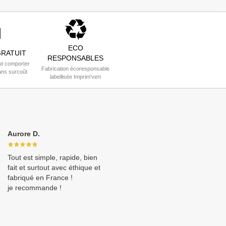
ECO
RATUIT
RESPONSABLES
t comporter
Fabrication écoresponsable
ans surcoût
labellisée Imprim'vert
Aurore D.
Tout est simple, rapide, bien
fait et surtout avec éthique et
fabriqué en France !
je recommande !