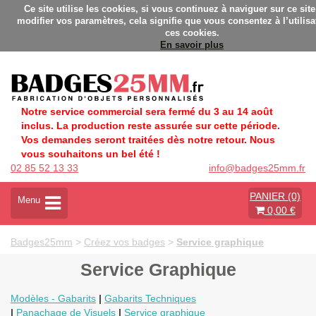
s personnalisés - Fabrication Française éco-responsable - Dél
Ce site utilise les cookies, si vous continuez à naviguer sur ce sit
modifier vos paramètres, cela signifie que vous consentez à l’utilisa
ces cookies.
En savoir plus
Notre service commercial sera fermé du 3 au 14 août
inclus. La production reste assurée sur cette période.
Vos demandes seront traitées dès notre retour. Nous
vous souhaitons un bel été !
02 85 52 13 33
info@badges25mm.fr
PANIER (0)
A
Menu
0,00 €
c
t
i
Badges25mm
>
Créez vos badges
>
Service graphique
v
e
Service Graphique
r
l
Modèles - Gabarits
|
Gabarits Techniques
a
|
Panachage de Visuels
|
Service graphique
n