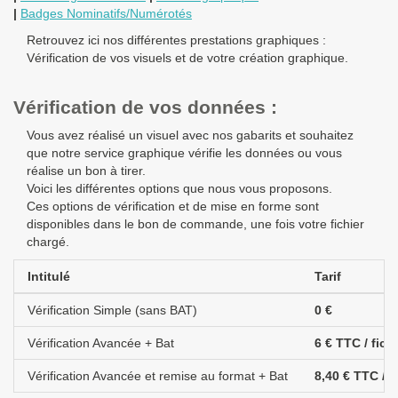
|
Badges Nominatifs/Numérotés
a
v
Retrouvez ici nos différentes prestations graphiques :
i
Vérification de vos visuels et de votre création graphique.
g
a
t
Vérification de vos données :
i
o
Vous avez réalisé un visuel avec nos gabarits et souhaitez
n
que notre service graphique vérifie les données ou vous
réalise un bon à tirer.
Voici les différentes options que nous vous proposons.
Ces options de vérification et de mise en forme sont
disponibles dans le bon de commande, une fois votre fichier
chargé.
Intitulé
Tarif
Vérification Simple (sans BAT)
0 €
Vérification Avancée + Bat
6 € TTC / fich
Vérification Avancée et remise au format + Bat
8,40 € TTC / f