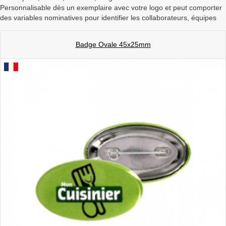
Personnalisable dès un exemplaire avec votre logo et peut comporter
a
v
des variables nominatives pour identifier les collaborateurs, équipes
i
g
a
Badge Ovale 45x25mm
t
i
o
n