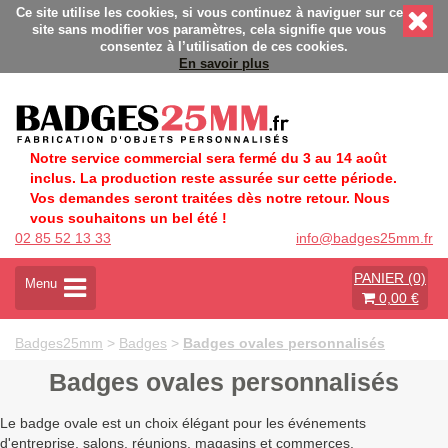
ges personnalisés - Fabrication Française éco-responsable - Dé
Ce site utilise les cookies, si vous continuez à naviguer sur ce
site sans modifier vos paramètres, cela signifie que vous
consentez à l’utilisation de ces cookies.
En savoir plus
Notre service commercial sera fermé du 3 au 14 août
inclus. La production reste assurée sur cette période.
Vos demandes seront traitées dès notre retour. Nous
vous souhaitons un bel été !
02 85 52 13 33
info@badges25mm.fr
PANIER (0)
A
Menu
0,00 €
c
t
i
Badges25mm
>
Badges
>
Badges ovales personnalisés
v
e
Badges ovales personnalisés
r
l
Le badge ovale est un choix élégant pour les événements
a
d'entreprise, salons, réunions, magasins et commerces.
n