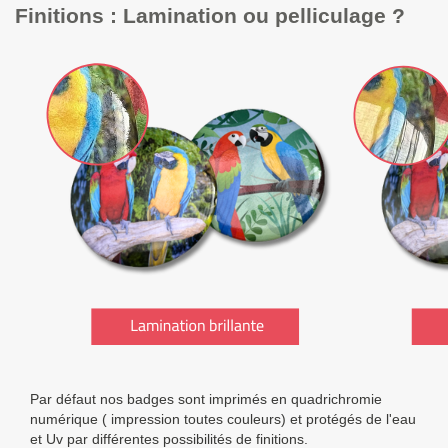
Finitions : Lamination ou pelliculage ?
v
i
g
a
t
i
o
n
Par défaut nos badges sont imprimés en quadrichromie
numérique ( impression toutes couleurs) et protégés de l'eau
et Uv par différentes possibilités de finitions.