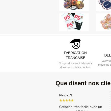
FABRICATION
DEL
FRANCAISE
La livra
Nos produits sont fabriqués
moyenne s
dans notre atelier nantais
Que disent nos cli
Navis N.
Création très facile avec un