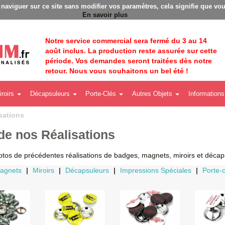
adges personnalisés - Fabrication Française éco-responsable -
à naviguer sur ce site sans modifier vos paramètres, cela signifie que vou
En savoir plus
Notre service commercial sera fermé du 3 au 14
août inclus. La production reste assurée sur cette
période. Vos demandes seront traitées dès notre
retour. Nous vous souhaitons un bel été !
iroirs
Décapsuleurs
Porte-Clés
Autres Objets
Informations
sations
de nos Réalisations
tos de précédentes réalisations de badges, magnets, miroirs et décap
agnets
|
Miroirs
|
Décapsuleurs
|
Impressions Spéciales
|
Porte-c