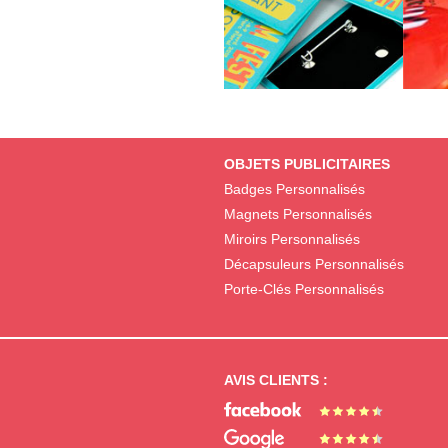
OBJETS PUBLICITAIRES
Badges Personnalisés
Magnets Personnalisés
Miroirs Personnalisés
Décapsuleurs Personnalisés
Porte-Clés Personnalisés
AVIS CLIENTS :