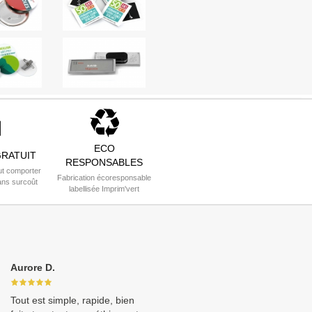
ECO
RATUIT
RESPONSABLES
t comporter
Fabrication écoresponsable
ans surcoût
labellisée Imprim'vert
Aurore D.
Tout est simple, rapide, bien