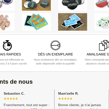
AIS RAPIDES
DÈS UN EXEMPLAIRE
AMALGAME G
ison est effectuée en
Nous produisons dès un exemplaire,
Votre commande peu
ous 3 à 4 jours ouvrés
tarifs dégressifs selon la quantité
plusieurs visuels s
ents de nous
Sebastien C.
Mam'zelle R.
Franchement, tout est super :
Bonne cliente, je n'ai jamais