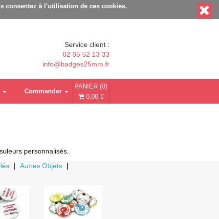
 Délais rapides - Sans minimum de commande
s consentez à l’utilisation de ces cookies.
Service client :
02 85 52 13 33
info@badges25mm.fr
PANIER (0)
Commander
0,00 €
suleurs personnalisés.
lés
|
Autres Objets
|