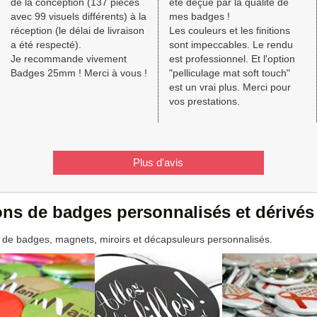
de la conception (137 pièces
été déçue par la qualité de
avec 99 visuels différents) à la
mes badges !
réception (le délai de livraison
Les couleurs et les finitions
a été respecté).
sont impeccables. Le rendu
Je recommande vivement
est professionnel. Et l'option
Badges 25mm ! Merci à vous !
"pelliculage mat soft touch"
est un vrai plus. Merci pour
vos prestations.
Plus d'avis
ions de badges personnalisés et dérivés
 de badges, magnets, miroirs et décapsuleurs personnalisés.