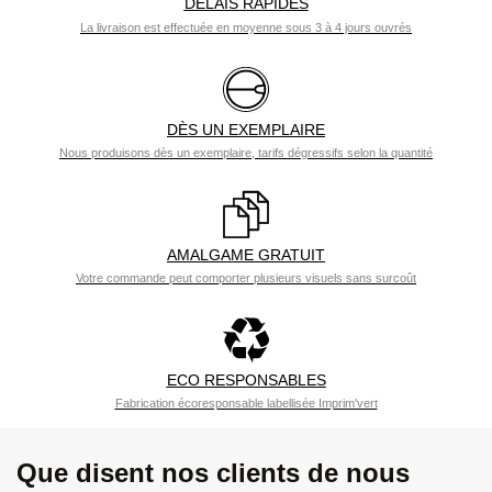
DELAIS RAPIDES
La livraison est effectuée en moyenne sous 3 à 4 jours ouvrés
DÈS UN EXEMPLAIRE
Nous produisons dès un exemplaire, tarifs dégressifs selon la quantité
AMALGAME GRATUIT
Votre commande peut comporter plusieurs visuels sans surcoût
ECO RESPONSABLES
Fabrication écoresponsable labellisée Imprim'vert
Que disent nos clients de nous