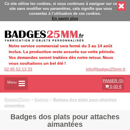
sonnalisés - Fabrication Française éco-responsable - Délais ra
Ce site utilise les cookies, si vous continuez à naviguer sur ce
site sans modifier vos paramètres, cela signifie que vous
consentez à l’utilisation de ces cookies.
En savoir plus
Notre service commercial sera fermé du 3 au 14 août
inclus. La production reste assurée sur cette période.
Vos demandes seront traitées dès notre retour. Nous
vous souhaitons un bel été !
02 85 52 13 33
info@badges25mm.fr
PANIER (0)
A
Menu
0,00 €
c
t
i
Badges25mm
>
Badges
>
Badges dos plats pour attaches
v
aimantées
e
r
Badges dos plats pour attaches
l
aimantées
a
n