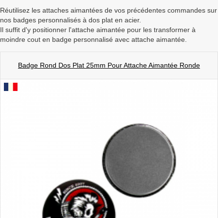
a
Réutilisez les attaches aimantées de vos précédentes commandes sur
v
nos badges personnalisés à dos plat en acier.
i
Il suffit d'y positionner l'attache aimantée pour les transformer à
g
moindre cout en badge personnalisé avec attache aimantée.
a
t
i
Badge Rond Dos Plat 25mm Pour Attache Aimantée Ronde
o
n