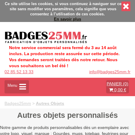
és - Fabrication Française éco-responsable - Délais rapides - 
Ce site utilise les cookies, si vous continuez à naviguer sur ce
site sans modifier vos paramètres, cela signifie que vous
consentez à l’utilisation de ces cookies.
En savoir plus
Notre service commercial sera fermé du 3 au 14 août
inclus. La production reste assurée sur cette période.
Vos demandes seront traitées dès notre retour. Nous
vous souhaitons un bel été !
02 85 52 13 33
info@badges25mm.fr
PANIER (0)
A
Menu
0,00 €
c
t
i
Badges25mm
>
Autres Objets
v
e
Autres objets personnalisés
r
l
Notre gamme de produits personnalisables dès un exemplaire avec
a
votre logo, visuel, marque : Gourdes, mugs, totebag, feutrines pour
n