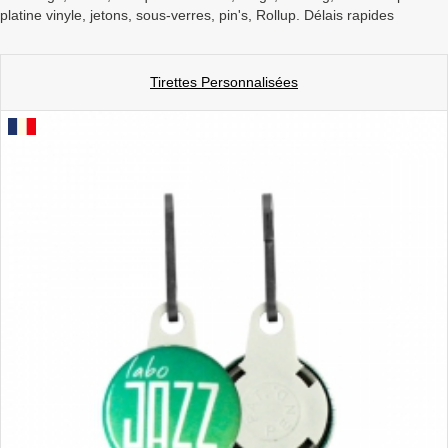
platine vinyle, jetons, sous-verres, pin's, Rollup. Délais rapides
a
v
i
g
Tirettes Personnalisées
a
t
i
o
n