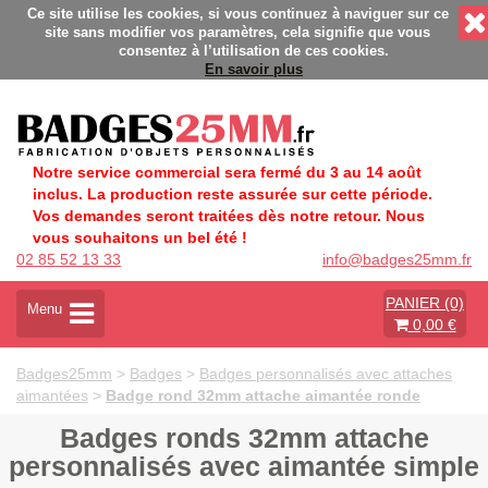
 Fabrication Française éco-responsable - Délais rapides - San
Ce site utilise les cookies, si vous continuez à naviguer sur ce
site sans modifier vos paramètres, cela signifie que vous
consentez à l’utilisation de ces cookies.
En savoir plus
Notre service commercial sera fermé du 3 au 14 août
inclus. La production reste assurée sur cette période.
Vos demandes seront traitées dès notre retour. Nous
vous souhaitons un bel été !
02 85 52 13 33
info@badges25mm.fr
PANIER (0)
A
Menu
0,00 €
c
t
i
Badges25mm
>
Badges
>
Badges personnalisés avec attaches
v
aimantées
>
Badge rond 32mm attache aimantée ronde
e
r
Badges ronds 32mm attache
l
personnalisés avec aimantée simple
a
n