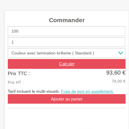
a
v
i
Commander
g
a
t
i
o
n
Calculer
93,60 €
Prix TTC :
78,00 €
Prix HT :
Tarif incluant le multi-visuels.
Frais de port en supplément.
Ajouter au panier