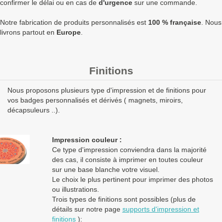
confirmer le délai ou en cas de
d'urgence
sur une commande.
5000
0,61 €
0,73 €
3 660,00 €
1
Notre fabrication de produits personnalisés est
100 % française
. Nous
Quantités
Prix unitaire HT
Prix unitaire TTC
Total TTC
Fa
livrons partout en
Europe
.
+ de 5000 Badge rond 32mm attache aimantée ronde à
fabriquer ?
contactez nous
pour un devis personnalisé
Finitions
Les clients Français paient le prix TTC (TVA 20%).
Nous proposons plusieurs type d'impression et de finitions pour
Les clients dans l’Union Européenne
possédant un numéro de
vos badges personnalisés et dérivés ( magnets, miroirs,
TVA intra-communautaire
paient le prix HT.
décapsuleurs ..).
Les clients en dehors de l’Union européenne paient le prix HT.
Impression couleur :
Ce type d'impression conviendra dans la majorité
des cas, il consiste à imprimer en toutes couleur
sur une base blanche votre visuel.
Le choix le plus pertinent pour imprimer des photos
ou illustrations.
Trois types de finitions sont possibles (plus de
détails sur notre page
supports d'impression et
finitions
):