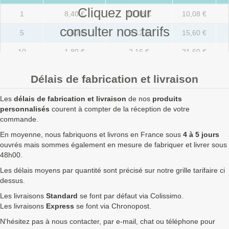
Cliquez pour
1
8,40 €
10,08 €
10,08 €
consulter nos tarifs
5
2,60 €
3,12 €
15,60 €
10
1,80 €
2,16 €
21,60 €
20
1,30 €
1,56 €
31,20 €
Délais de fabrication et livraison
50
0,90 €
1,08 €
54,00 €
Les
délais de fabrication et livraison
de nos
produits
100
0,78 €
0,94 €
93,60 €
personnalisés
courent à compter de la réception de votre
commande.
250
0,72 €
0,86 €
216,00 €
En moyenne, nous fabriquons et livrons en France sous
4 à 5 jours
ouvrés mais sommes également en mesure de fabriquer et livrer sous
500
0,70 €
0,84 €
420,00 €
48h00.
750
0,68 €
0,82 €
612,00 €
Les délais moyens par quantité sont précisé sur notre grille tarifaire ci
dessus.
1000
0,67 €
0,80 €
804,00 €
Les livraisons
Standard
se font par défaut via Colissimo.
1750
0,65 €
0,78 €
1 365,00 €
Les livraisons
Express
se font via Chronopost.
N'hésitez pas à nous contacter, par e-mail, chat ou téléphone pour
2500
0,63 €
0,76 €
1 890,00 €
8