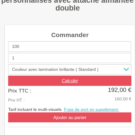
personnalisés avec attache aimantée
a
double
v
i
g
a
t
Commander
i
o
n
Calculer
192,00 €
Prix TTC :
160,00 €
Prix HT :
Tarif incluant le multi-visuels.
Frais de port en supplément.
Ajouter au panier