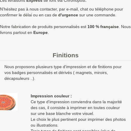
Les livraisons
Express
se font via Chronopost.
N'hésitez pas à nous contacter, par e-mail, chat ou téléphone pour
2500
1,27 €
1,52 €
3 810,00 €
8
confirmer le délai ou en cas de
d'urgence
sur une commande.
5000
1,24 €
1,49 €
7 440,00 €
1
Notre fabrication de produits personnalisés est
100 % française
. Nous
Quantités
Prix unitaire HT
Prix unitaire TTC
Total TTC
Fa
livrons partout en
Europe
.
+ de 5000 Badge rectangulaire 45x68mm attache aimantée
double à fabriquer ?
contactez nous
pour un devis
Finitions
personnalisé
Nous proposons plusieurs type d'impression et de finitions pour
Les clients Français paient le prix TTC (TVA 20%).
vos badges personnalisés et dérivés ( magnets, miroirs,
Les clients dans l’Union Européenne
possédant un numéro de
décapsuleurs ..).
TVA intra-communautaire
paient le prix HT.
Les clients en dehors de l’Union européenne paient le prix HT.
Impression couleur :
Ce type d'impression conviendra dans la majorité
des cas, il consiste à imprimer en toutes couleur
sur une base blanche votre visuel.
Le choix le plus pertinent pour imprimer des photos
ou illustrations.
Trois types de finitions sont possibles (plus de