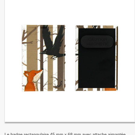
Le badge rectangulaire 45 mm x 68 mm avec attache aimantée