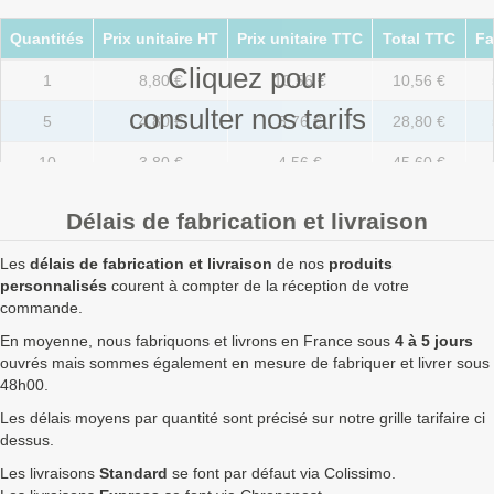
Quantités
Prix unitaire HT
Prix unitaire TTC
Total TTC
Fa
Cliquez pour
1
8,80 €
10,56 €
10,56 €
consulter nos tarifs
5
4,80 €
5,76 €
28,80 €
10
3,80 €
4,56 €
45,60 €
20
2,80 €
3,36 €
67,20 €
Délais de fabrication et livraison
50
1,80 €
2,16 €
108,00 €
Les
délais de fabrication et livraison
de nos
produits
100
1,60 €
1,92 €
192,00 €
personnalisés
courent à compter de la réception de votre
commande.
250
1,47 €
1,76 €
441,00 €
En moyenne, nous fabriquons et livrons en France sous
4 à 5 jours
ouvrés mais sommes également en mesure de fabriquer et livrer sous
500
1,37 €
1,64 €
822,00 €
48h00.
750
1,33 €
1,60 €
1 197,00 €
Les délais moyens par quantité sont précisé sur notre grille tarifaire ci
dessus.
1000
1,30 €
1,56 €
1 560,00 €
Les livraisons
Standard
se font par défaut via Colissimo.
1750
1,29 €
1,55 €
2 709,00 €