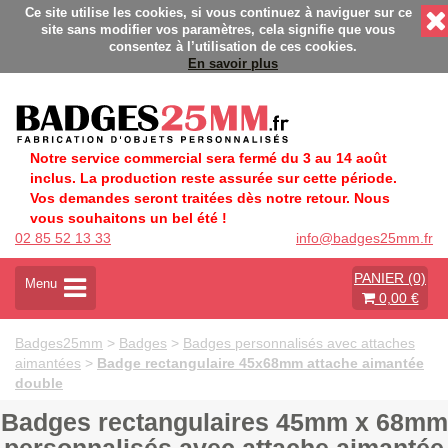
sés - Fabrication Française éco-responsable - Délais rapides -
Ce site utilise les cookies, si vous continuez à naviguer sur ce
site sans modifier vos paramètres, cela signifie que vous
consentez à l’utilisation de ces cookies.
En savoir plus
Notre service commercial sera fermé du 3 au 14 août
inclus. La production reste assurée sur cette période.
Vos demandes seront traitées dès notre retour. Nous
vous souhaitons un bel été !
02 85 52 13 33
info@badges25mm.fr
PANIER (0)
A
Menu
0,00 €
c
t
i
Badges25mm
>
Badges
>
Badges personnalisés avec attaches
v
aimantées
>
Badge rectangulaire 45x68mm attache aimantée
e
double
r
l
Badges rectangulaires 45mm x 68mm
a
n