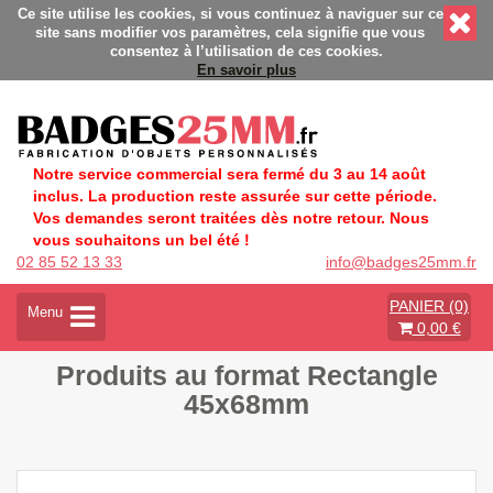
és - Fabrication Française éco-responsable - Délais rapides - 
Ce site utilise les cookies, si vous continuez à naviguer sur ce
site sans modifier vos paramètres, cela signifie que vous
consentez à l’utilisation de ces cookies.
En savoir plus
Notre service commercial sera fermé du 3 au 14 août
inclus. La production reste assurée sur cette période.
Vos demandes seront traitées dès notre retour. Nous
vous souhaitons un bel été !
02 85 52 13 33
info@badges25mm.fr
PANIER (0)
A
Menu
0,00 €
c
t
Produits au format Rectangle
i
v
45x68mm
e
r
l
a
n