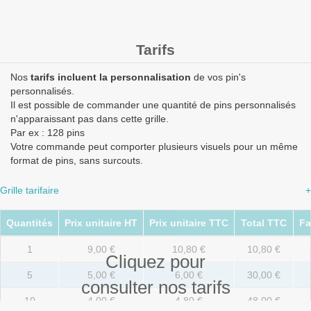
Tarifs
Nos
tarifs incluent la personnalisation
de vos pin's
personnalisés.
Il est possible de commander une quantité de pins personnalisés
n'apparaissant pas dans cette grille.
Par ex : 128 pins
Votre commande peut comporter plusieurs visuels pour un même
format de pins, sans surcouts.
Grille tarifaire
+
Quantités
Prix unitaire HT
Prix unitaire TTC
Total TTC
Fa
1
9,00 €
10,80 €
10,80 €
Cliquez pour
5
5,00 €
6,00 €
30,00 €
consulter nos tarifs
10
4,00 €
4,80 €
48,00 €