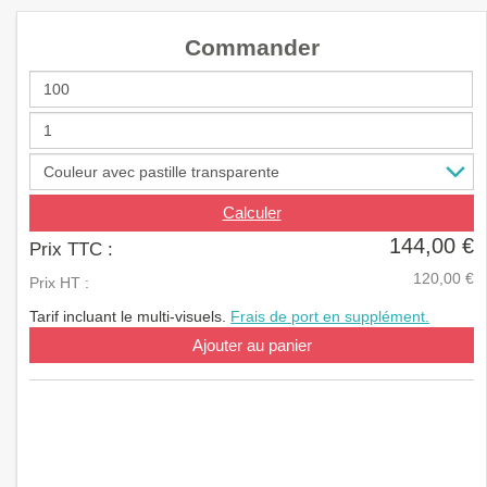
a
v
Commander
i
g
a
t
i
o
n
Calculer
144,00 €
Prix TTC :
120,00 €
Prix HT :
Tarif incluant le multi-visuels.
Frais de port en supplément.
Ajouter au panier