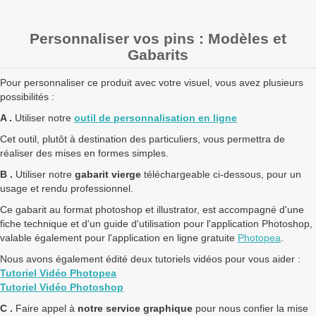
pour un devis personnalisé
Personnaliser vos pins : Modèles et
Les clients Français paient le prix TTC (TVA 20%).
Gabarits
Les clients dans l’Union Européenne
possédant un numéro de
TVA intra-communautaire
paient le prix HT.
Pour personnaliser ce produit avec votre visuel, vous avez plusieurs
Les clients en dehors de l’Union européenne paient le prix HT.
possibilités :
A .
Utiliser notre
outil de personnalisation en ligne
Cet outil, plutôt à destination des particuliers, vous permettra de
réaliser des mises en formes simples.
B .
Utiliser notre
gabarit vierge
téléchargeable ci-dessous, pour un
usage et rendu professionnel.
Ce gabarit au format photoshop et illustrator, est accompagné d'une
fiche technique et d'un guide d'utilisation pour l'application Photoshop,
valable également pour l'application en ligne gratuite
Photopea
.
Nous avons également édité deux tutoriels vidéos pour vous aider :
Tutoriel Vidéo Photopea
Tutoriel Vidéo Photoshop
C .
Faire appel à
notre service graphique
pour nous confier la mise