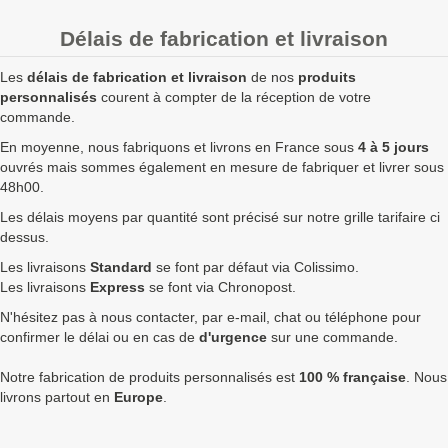
20
2,50 €
3,00 €
60,00 €
Délais de fabrication et livraison
50
1,70 €
2,04 €
102,00 €
Les
délais de fabrication et livraison
de nos
produits
100
1,20 €
1,44 €
144,00 €
personnalisés
courent à compter de la réception de votre
commande.
250
0,88 €
1,06 €
264,00 €
En moyenne, nous fabriquons et livrons en France sous
4 à 5 jours
ouvrés mais sommes également en mesure de fabriquer et livrer sous
500
0,84 €
1,01 €
504,00 €
48h00.
750
0,80 €
0,96 €
720,00 €
7
Les délais moyens par quantité sont précisé sur notre grille tarifaire ci
dessus.
1000
0,75 €
0,90 €
900,00 €
7
Les livraisons
Standard
se font par défaut via Colissimo.
1750
0,73 €
0,88 €
1 533,00 €
9
Les livraisons
Express
se font via Chronopost.
N'hésitez pas à nous contacter, par e-mail, chat ou téléphone pour
2500
0,71 €
0,85 €
2 130,00 €
1
confirmer le délai ou en cas de
d'urgence
sur une commande.
5000
0,69 €
0,83 €
4 140,00 €
1
Notre fabrication de produits personnalisés est
100 % française
. Nous
Quantités
Prix unitaire HT
Prix unitaire TTC
Total TTC
Fa
livrons partout en
Europe
.
+ de 5000 Pin's argenté rond à fabriquer ?
contactez nous