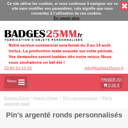
- Fabrication Française éco-responsable - Délais rapides - Sa
Ce site utilise les cookies, si vous continuez à naviguer sur ce
site sans modifier vos paramètres, cela signifie que vous
consentez à l’utilisation de ces cookies.
En savoir plus
Notre service commercial sera fermé du 3 au 14 août
inclus. La production reste assurée sur cette période.
Vos demandes seront traitées dès notre retour. Nous
vous souhaitons un bel été !
02 85 52 13 33
info@badges25mm.fr
PANIER (0)
A
Menu
0,00 €
c
t
i
Badges25mm
>
Autres Objets
>
Pin's personnalisés
>
Pin's
v
argenté rond
e
r
Pin's argenté ronds personnalisés
l
a
n