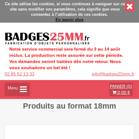
ges personnalisés - Fabrication Française éco-responsable - Dé
Ce site utilise les cookies, si vous continuez à naviguer sur ce
site sans modifier vos paramètres, cela signifie que vous
consentez à l’utilisation de ces cookies.
En savoir plus
Notre service commercial sera fermé du 3 au 14 août
inclus. La production reste assurée sur cette période.
Vos demandes seront traitées dès notre retour. Nous
vous souhaitons un bel été !
02 85 52 13 33
info@badges25mm.fr
PANIER (0)
A
Menu
0,00 €
c
t
Produits au format 18mm
i
v
e
r
l
a
n