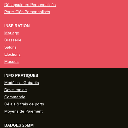
Décapsuleurs Personnalisés
Porte-Clés Personnalisés
INSPIRATION
Mariage
Brasserie
Salons
Elections
Musées
INFO PRATIQUES
Modèles - Gabarits
Devis rapide
Commande
Délais & frais de ports
Moyens de Paiement
BADGES 25MM