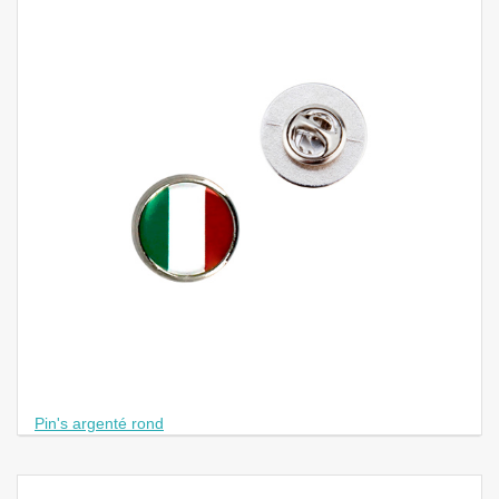
a
v
i
g
a
t
i
o
n
Pin's argenté rond