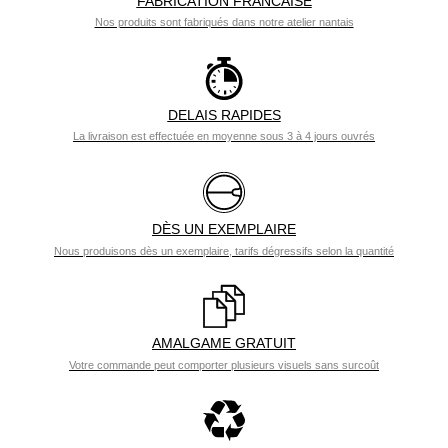
FABRICATION FRANCAISE
Nos produits sont fabriqués dans notre atelier nantais
DELAIS RAPIDES
La livraison est effectuée en moyenne sous 3 à 4 jours ouvrés
DÈS UN EXEMPLAIRE
Nous produisons dès un exemplaire, tarifs dégressifs selon la quantité
AMALGAME GRATUIT
Votre commande peut comporter plusieurs visuels sans surcoût