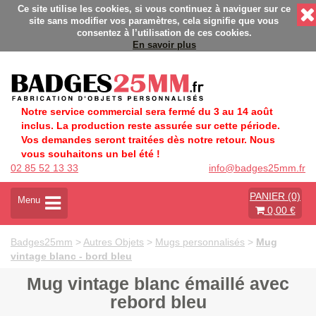
nalisés - Fabrication Française éco-responsable - Délais rapi
Ce site utilise les cookies, si vous continuez à naviguer sur ce
site sans modifier vos paramètres, cela signifie que vous
consentez à l’utilisation de ces cookies.
En savoir plus
Notre service commercial sera fermé du 3 au 14 août
inclus. La production reste assurée sur cette période.
Vos demandes seront traitées dès notre retour. Nous
vous souhaitons un bel été !
02 85 52 13 33
info@badges25mm.fr
PANIER (0)
A
Menu
0,00 €
c
t
i
Badges25mm
>
Autres Objets
>
Mugs personnalisés
>
Mug
v
vintage blanc - bord bleu
e
r
Mug vintage blanc émaillé avec
l
rebord bleu
a
n