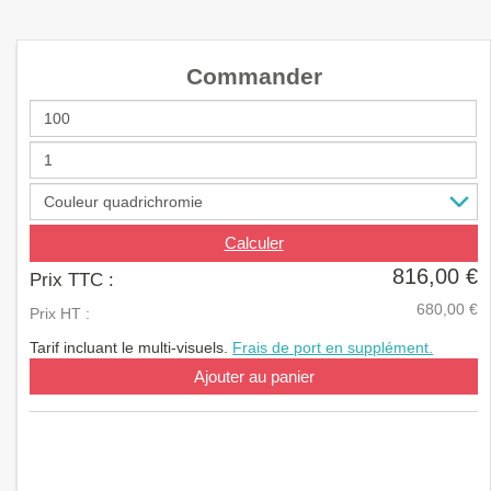
a
v
i
Commander
g
a
t
i
o
n
Calculer
816,00 €
Prix TTC :
680,00 €
Prix HT :
Tarif incluant le multi-visuels.
Frais de port en supplément.
Ajouter au panier