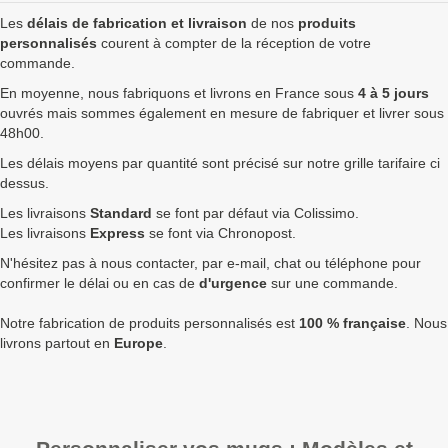
50
7,00 €
8,40 €
420,00 €
Les
délais de fabrication et livraison
de nos
produits
100
6,80 €
8,16 €
816,00 €
personnalisés
courent à compter de la réception de votre
commande.
250
6,50 €
7,80 €
1 950,00 €
En moyenne, nous fabriquons et livrons en France sous
4 à 5 jours
ouvrés mais sommes également en mesure de fabriquer et livrer sous
500
6,20 €
7,44 €
3 720,00 €
48h00.
750
5,90 €
7,08 €
5 310,00 €
8
Les délais moyens par quantité sont précisé sur notre grille tarifaire ci
dessus.
1000
5,70 €
6,84 €
6 840,00 €
1
Les livraisons
Standard
se font par défaut via Colissimo.
Quantités
Prix unitaire HT
Prix unitaire TTC
Total TTC
Fa
Les livraisons
Express
se font via Chronopost.
N'hésitez pas à nous contacter, par e-mail, chat ou téléphone pour
+ de 1000 Mug vintage blanc - bord bleu à fabriquer ?
confirmer le délai ou en cas de
d'urgence
sur une commande.
contactez nous
pour un devis personnalisé
Notre fabrication de produits personnalisés est
100 % française
. Nous
Les clients Français paient le prix TTC (TVA 20%).
livrons partout en
Europe
.
Les clients dans l’Union Européenne
possédant un numéro de
TVA intra-communautaire
paient le prix HT.
Les clients en dehors de l’Union européenne paient le prix HT.