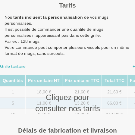
Tarifs
Nos
tarifs incluent la personnalisation
de vos mugs
personnalisés.
Il est possible de commander une quantité de mugs
personnalisés n'apparaissant pas dans cette grille.
Par ex : 128 mugs
Votre commande peut comporter plusieurs visuels pour un même
format de mugs, sans surcouts.
Grille tarifaire
+
Quantités
Prix unitaire HT
Prix unitaire TTC
Total TTC
Fa
1
18,00 €
21,60 €
21,60 €
Cliquez pour
5
11,00 €
13,20 €
66,00 €
consulter nos tarifs
10
9,50 €
11,40 €
114,00 €
25
8,00 €
9,60 €
240,00 €
Délais de fabrication et livraison