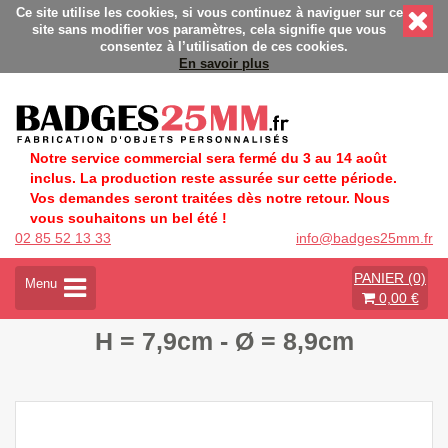
sonnalisés - Fabrication Française éco-responsable - Délais r
Ce site utilise les cookies, si vous continuez à naviguer sur ce
site sans modifier vos paramètres, cela signifie que vous
consentez à l’utilisation de ces cookies.
En savoir plus
Notre service commercial sera fermé du 3 au 14 août
inclus. La production reste assurée sur cette période.
Vos demandes seront traitées dès notre retour. Nous
vous souhaitons un bel été !
02 85 52 13 33
info@badges25mm.fr
PANIER (0)
A
Menu
0,00 €
c
t
H = 7,9cm - Ø = 8,9cm
i
v
e
r
l
a
n