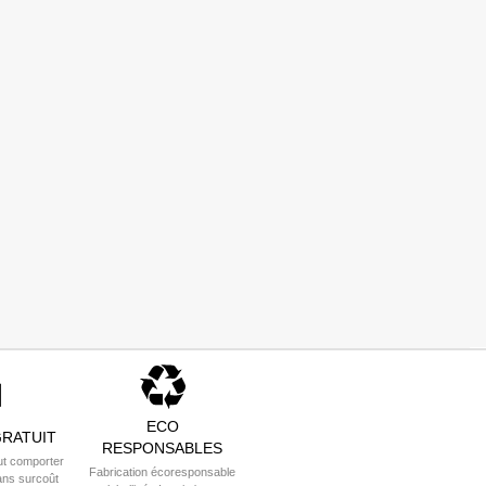
ECO
RATUIT
RESPONSABLES
t comporter
Fabrication écoresponsable
ans surcoût