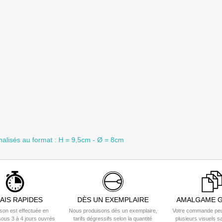
nalisés au format : H = 9,5cm - Ø = 8cm
AIS RAPIDES
DÈS UN EXEMPLAIRE
AMALGAME G
ison est effectuée en
Nous produisons dès un exemplaire,
Votre commande peu
ous 3 à 4 jours ouvrés
tarifs dégressifs selon la quantité
plusieurs visuels s