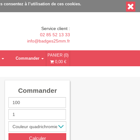
le - Délais rapides - Sans minimum de commande
s consentez à l’utilisation de ces cookies.
Service client :
02 85 52 13 33
info@badges25mm.fr
PANIER (0)
Commander
0,00 €
Commander
Calculer