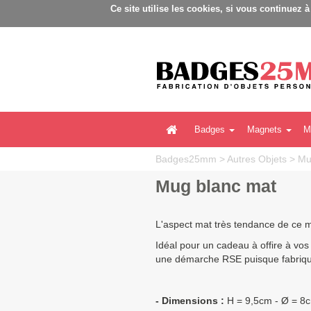
Ce site utilise les cookies, si vous continuez 
Badges
Magnets
M
Badges25mm
>
Autres Objets
>
Mu
Mug blanc mat
L'aspect mat très tendance de ce m
Idéal pour un cadeau à offire à vos 
une démarche RSE puisque fabriqué 
- Dimensions :
H = 9,5cm - Ø = 8