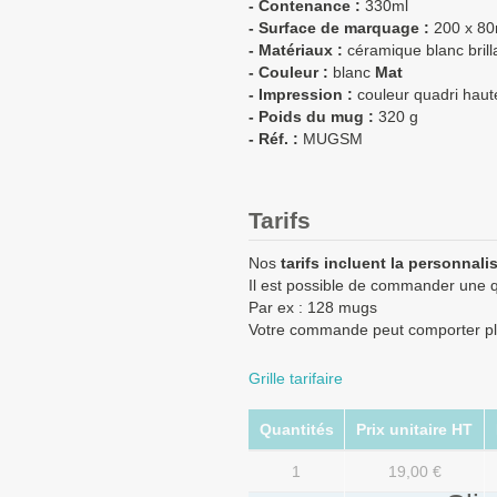
- Contenance :
330ml
- Surface de marquage :
200 x 8
- Matériaux :
céramique blanc brill
- Couleur :
blanc
Mat
- Impression :
couleur quadri haute
- Poids du mug :
320 g
- Réf. :
MUGSM
Tarifs
Nos
tarifs incluent la personnali
Il est possible de commander une q
Par ex : 128 mugs
Votre commande peut comporter pl
Grille tarifaire
Quantités
Prix unitaire HT
1
19,00 €