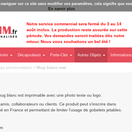
Badges personnalisés - Fabrication Française éco-responsab
à naviguer sur ce site sans modifier vos paramètres, cela signifie que vou
En savoir plus
Notre service commercial sera fermé du 3 au 14
août inclus. La production reste assurée sur cette
période. Vos demandes seront traitées dès notre
retour. Nous vous souhaitons un bel été !
iroirs
Décapsuleurs
Porte-Clés
Autres Objets
Informations
gs personnalisés
>
Mug blanc mat
ug blanc est imprimable avec une photo texte ou logo.
amis, collaborateurs ou clients. Ce produit peut s'inscrire dans
en France et permettant de limiter l'usage de gobelets jetables.
cm