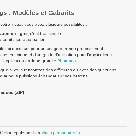
 à fabriquer ?
contactez nous
pour un devis personnalisé
s : Modèles et Gabarits
rix TTC (TVA 20%).
enne
possédant un numéro de TVA intra-communautaire
paient le
otre visuel, vous avez plusieurs possibilités :
ation en ligne
, c'est très simple.
 européenne paient le prix HT.
produit ajouté au panier.
ble ci dessous, pour un usage et rendu professionnel.
he technique et d'un guide d'utilisation pour l'applications
'application en ligne gratuite
Photopea
.
ique
si vous rencontrez des difficultés ou avez des questions,
 que nous puissions échanger sur vos besoins.
niques (ZIP)
 décline également en
Mugs personnalisés