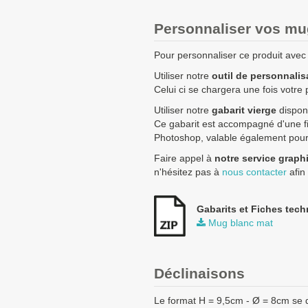
+ de 1008 Mug blanc mat
Personnaliser vos mug
Les clients Français paient le p
Les clients dans l’Union Europé
Pour personnaliser ce produit avec v
prix HT.
Utiliser notre
outil de personnalis
Les clients en dehors de l’Union
Celui ci se chargera une fois votre 
Utiliser notre
gabarit vierge
disponi
Ce gabarit est accompagné d'une fic
Photoshop, valable également pour l
Faire appel à
notre service graph
n'hésitez pas à
nous contacter
afin
Gabarits et Fiches tech
Mug blanc mat
Déclinaisons
Le format H = 9,5cm - Ø = 8cm se