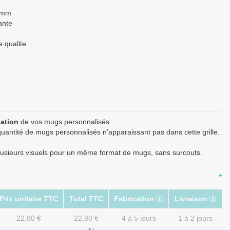
0mm
ante
 qualite
sation
de vos mugs personnalisés.
uantité de mugs personnalisés n'apparaissant pas dans cette grille.
usieurs visuels pour un même format de mugs, sans surcouts.
+
Prix unitaire TTC
Total TTC
Fabrication
Livraison
22,80 €
22,80 €
4 à 5 jours
1 à 2 jours