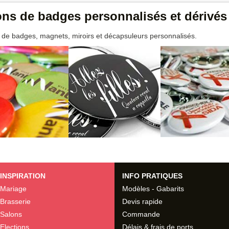
ions de badges personnalisés et dérivés
 de badges, magnets, miroirs et décapsuleurs personnalisés.
INSPIRATION
INFO PRATIQUES
Mariage
Modèles - Gabarits
Brasserie
Devis rapide
Salons
Commande
Elections
Délais & frais de ports