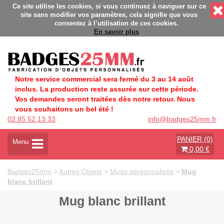
alisés - Fabrication Française éco-responsable - Délais rapid
Ce site utilise les cookies, si vous continuez à naviguer sur ce
site sans modifier vos paramètres, cela signifie que vous
consentez à l’utilisation de ces cookies.
En savoir plus
Notre service commercial sera fermé du 3 au 14 août
inclus. La production reste assurée sur cette période.
Vos demandes seront traitées dès notre retour. Nous
vous souhaitons un bel été !
02 85 52 13 33
info@badges25mm.fr
PANIER (0)
A
Menu
0,00 €
c
t
i
Badges25mm
>
Autres Objets
>
Mugs personnalisés
>
Mug
v
blanc brillant
e
r
Mug blanc brillant
l
a
n