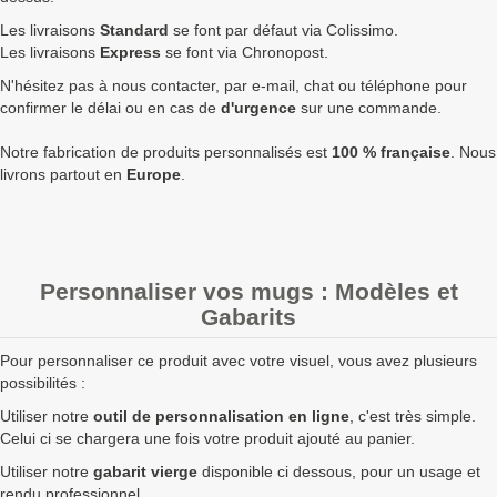
504
4,70 €
5,64 €
2 842,56 €
Les livraisons
Standard
se font par défaut via Colissimo.
720
4,40 €
5,28 €
3 801,60 €
9
Les livraisons
Express
se font via Chronopost.
N'hésitez pas à nous contacter, par e-mail, chat ou téléphone pour
1008
4,20 €
5,04 €
5 080,32 €
1
confirmer le délai ou en cas de
d'urgence
sur une commande.
Quantités
Prix unitaire HT
Prix unitaire TTC
Total TTC
Fa
Notre fabrication de produits personnalisés est
100 % française
. Nous
livrons partout en
Europe
.
+ de 1008 Mug blanc brillant à fabriquer ?
contactez nous
pour un devis personnalisé
Les clients Français paient le prix TTC (TVA 20%).
Les clients dans l’Union Européenne
possédant un numéro de
Personnaliser vos mugs : Modèles et
TVA intra-communautaire
paient le prix HT.
Gabarits
Les clients en dehors de l’Union européenne paient le prix HT.
Pour personnaliser ce produit avec votre visuel, vous avez plusieurs
possibilités :
Utiliser notre
outil de personnalisation en ligne
, c'est très simple.
Celui ci se chargera une fois votre produit ajouté au panier.
Utiliser notre
gabarit vierge
disponible ci dessous, pour un usage et
rendu professionnel.