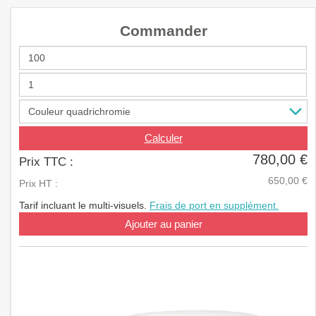
a
v
Commander
i
g
a
t
i
o
n
Calculer
780,00 €
Prix TTC :
650,00 €
Prix HT :
Tarif incluant le multi-visuels.
Frais de port en supplément.
Ajouter au panier