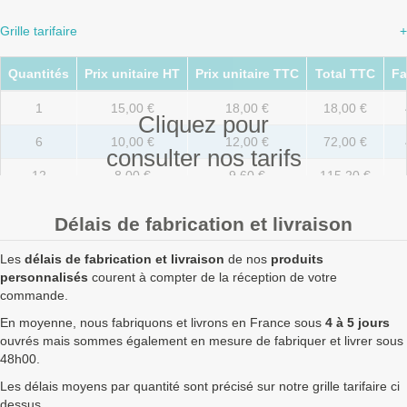
Grille tarifaire
+
Quantités
Prix unitaire HT
Prix unitaire TTC
Total TTC
Fa
1
15,00 €
18,00 €
18,00 €
Cliquez pour
6
10,00 €
12,00 €
72,00 €
consulter nos tarifs
12
8,00 €
9,60 €
115,20 €
36
6,80 €
8,16 €
293,76 €
Délais de fabrication et livraison
72
6,50 €
7,80 €
561,60 €
Les
délais de fabrication et livraison
de nos
produits
108
6,30 €
7,56 €
816,48 €
personnalisés
courent à compter de la réception de votre
commande.
180
5,50 €
6,60 €
1 188,00 €
En moyenne, nous fabriquons et livrons en France sous
4 à 5 jours
ouvrés mais sommes également en mesure de fabriquer et livrer sous
252
5,30 €
6,36 €
1 602,72 €
48h00.
324
5,00 €
6,00 €
1 944,00 €
8
Les délais moyens par quantité sont précisé sur notre grille tarifaire ci
dessus.