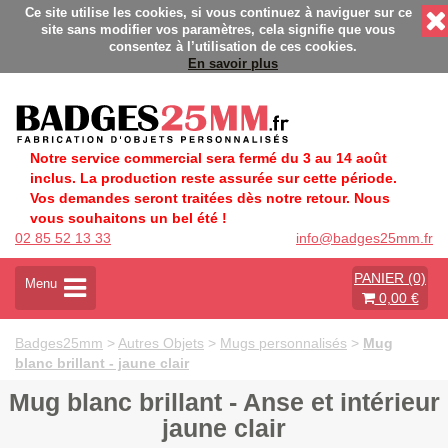
- Fabrication Française éco-responsable - Délais rapides - Sa
Ce site utilise les cookies, si vous continuez à naviguer sur ce
site sans modifier vos paramètres, cela signifie que vous
consentez à l’utilisation de ces cookies.
En savoir plus
Notre service commercial sera fermé du 3 au 14 août
inclus. La production reste assurée sur cette période.
Vos demandes seront traitées dès notre retour. Nous
vous souhaitons un bel été !
02 85 52 13 33
info@badges25mm.fr
PANIER (0)
A
Menu
0,00 €
c
t
i
Badges25mm
>
Autres Objets
>
Mugs personnalisés
>
Mug
v
blanc brillant - jaune clair
e
r
Mug blanc brillant - Anse et intérieur
l
jaune clair
a
n