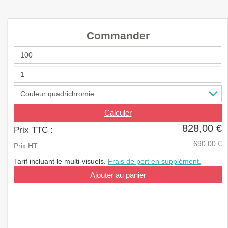
a
v
i
Commander
g
a
t
i
o
n
Calculer
828,00 €
Prix TTC :
690,00 €
Prix HT :
Tarif incluant le multi-visuels.
Frais de port en supplément.
Ajouter au panier