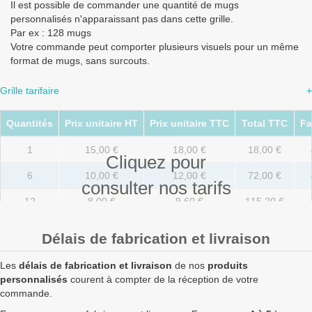
Il est possible de commander une quantité de mugs
personnalisés n'apparaissant pas dans cette grille.
Par ex : 128 mugs
Votre commande peut comporter plusieurs visuels pour un même
format de mugs, sans surcouts.
Grille tarifaire
+
Quantités
Prix unitaire HT
Prix unitaire TTC
Total TTC
Fa
1
15,00 €
18,00 €
18,00 €
Cliquez pour
6
10,00 €
12,00 €
72,00 €
consulter nos tarifs
12
8,00 €
9,60 €
115,20 €
36
7,20 €
8,64 €
311,04 €
Délais de fabrication et livraison
72
6,90 €
8,28 €
596,16 €
Les
délais de fabrication et livraison
de nos
produits
108
6,70 €
8,04 €
868,32 €
personnalisés
courent à compter de la réception de votre
commande.
180
6,10 €
7,32 €
1 317,60 €