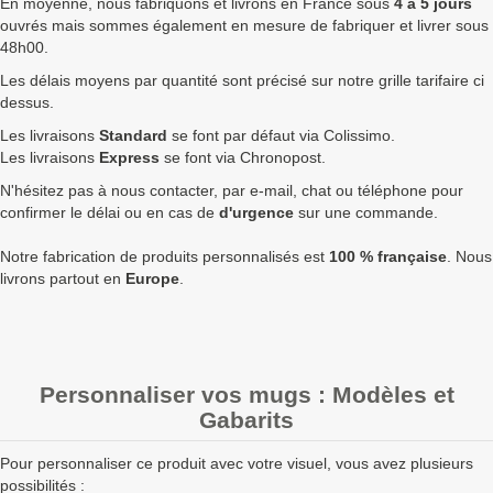
En moyenne, nous fabriquons et livrons en France sous
4 à 5 jours
ouvrés mais sommes également en mesure de fabriquer et livrer sous
252
5,70 €
6,84 €
1 723,68 €
48h00.
324
5,40 €
6,48 €
2 099,52 €
8
Les délais moyens par quantité sont précisé sur notre grille tarifaire ci
dessus.
504
5,10 €
6,12 €
3 084,48 €
Les livraisons
Standard
se font par défaut via Colissimo.
720
4,80 €
5,76 €
4 147,20 €
9
Les livraisons
Express
se font via Chronopost.
N'hésitez pas à nous contacter, par e-mail, chat ou téléphone pour
1008
4,60 €
5,52 €
5 564,16 €
1
confirmer le délai ou en cas de
d'urgence
sur une commande.
Quantités
Prix unitaire HT
Prix unitaire TTC
Total TTC
Fa
Notre fabrication de produits personnalisés est
100 % française
. Nous
livrons partout en
Europe
.
+ de 1008 Mug blanc brillant - jaune clair à fabriquer ?
contactez nous
pour un devis personnalisé
Les clients Français paient le prix TTC (TVA 20%).
Les clients dans l’Union Européenne
possédant un numéro de
Personnaliser vos mugs : Modèles et
TVA intra-communautaire
paient le prix HT.
Gabarits
Les clients en dehors de l’Union européenne paient le prix HT.
Pour personnaliser ce produit avec votre visuel, vous avez plusieurs
possibilités :