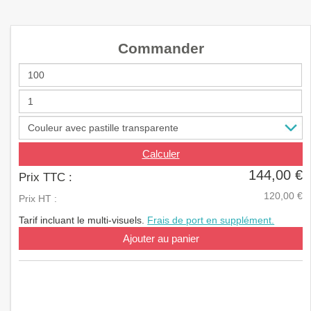
a
v
i
Commander
g
a
t
i
o
n
Calculer
144,00 €
Prix TTC :
120,00 €
Prix HT :
Tarif incluant le multi-visuels.
Frais de port en supplément.
Ajouter au panier