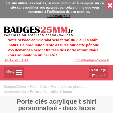
aise éco-responsable - Délais rapides - Sans minimum de comman
Ce site utilise les cookies, si vous continuez à naviguer sur ce
site sans modifier vos paramètres, cela signifie que vous
consentez à l’utilisation de ces cookies.
En savoir plus
Notre service commercial sera fermé du 3 au 14 août
inclus. La production reste assurée sur cette période.
Vos demandes seront traitées dès notre retour. Nous
vous souhaitons un bel été !
02 85 52 13 33
info@badges25mm.fr
PANIER (0)
A
Menu
0,00 €
c
t
i
Badges25mm
>
Porte-Clés
>
Porte-clés en plastique
v
personnalisés
>
Porte-clés t-shirt 2 faces
e
r
Porte-clés acrylique t-shirt
l
personnalisé - deux faces
a
n