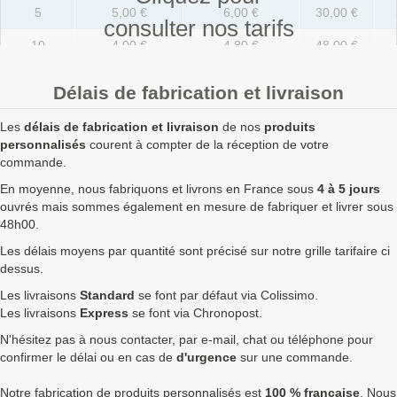
5
5,00 €
6,00 €
30,00 €
consulter nos tarifs
10
4,00 €
4,80 €
48,00 €
20
2,50 €
3,00 €
60,00 €
Délais de fabrication et livraison
50
1,70 €
2,04 €
102,00 €
Les
délais de fabrication et livraison
de nos
produits
100
1,20 €
1,44 €
144,00 €
personnalisés
courent à compter de la réception de votre
commande.
250
0,88 €
1,06 €
264,00 €
En moyenne, nous fabriquons et livrons en France sous
4 à 5 jours
ouvrés mais sommes également en mesure de fabriquer et livrer sous
500
0,80 €
0,96 €
480,00 €
48h00.
750
0,75 €
0,90 €
675,00 €
7
Les délais moyens par quantité sont précisé sur notre grille tarifaire ci
dessus.
1000
0,72 €
0,86 €
864,00 €
7
Les livraisons
Standard
se font par défaut via Colissimo.
1750
0,69 €
0,83 €
1 449,00 €
9
Les livraisons
Express
se font via Chronopost.
N'hésitez pas à nous contacter, par e-mail, chat ou téléphone pour
2500
0,65 €
0,78 €
1 950,00 €
1
confirmer le délai ou en cas de
d'urgence
sur une commande.
5000
0,61 €
0,73 €
3 660,00 €
1
Notre fabrication de produits personnalisés est
100 % française
. Nous