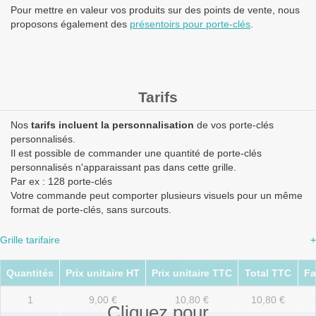
Pour mettre en valeur vos produits sur des points de vente, nous
proposons également des
présentoirs pour porte-clés
.
Tarifs
Nos
tarifs incluent la personnalisation
de vos porte-clés
personnalisés.
Il est possible de commander une quantité de porte-clés
personnalisés n'apparaissant pas dans cette grille.
Par ex : 128 porte-clés
Votre commande peut comporter plusieurs visuels pour un même
format de porte-clés, sans surcouts.
Grille tarifaire
+
Quantités
Prix unitaire HT
Prix unitaire TTC
Total TTC
Fa
1
9,00 €
10,80 €
10,80 €
Cliquez pour