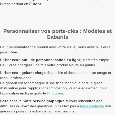
Quantités
Prix unitaire HT
Prix unitaire TTC
Total TTC
Fa
livrons partout en
Europe
.
+ de 5000 Porte-clés t-shirt 2 faces à fabriquer ?
contactez
nous
pour un devis personnalisé
Personnaliser vos porte-clés : Modèles et
Les clients Français paient le prix TTC (TVA 20%).
Gabarits
Les clients dans l’Union Européenne
possédant un numéro de
TVA intra-communautaire
paient le prix HT.
Pour personnaliser ce produit avec votre visuel, vous avez plusieurs
Les clients en dehors de l’Union européenne paient le prix HT.
possibilités :
Utiliser notre
outil de personnalisation en ligne
, c'est très simple.
Celui ci se chargera une fois votre produit ajouté au panier.
Utiliser notre
gabarit vierge
disponible ci dessous, pour un usage et
rendu professionnel.
Ce gabarit est accompagné d'une fiche technique et d'un guide
d'utilisation pour l'applications Photoshop, valable également pour
l'application en ligne gratuite
Photopea
.
Faire appel à
notre service graphique
si vous rencontrez des
difficultés ou avez des questions, n'hésitez pas à
nous contacter
afin
que nous puissions échanger sur vos besoins.