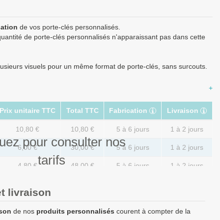
sation
de vos porte-clés personnalisés.
uantité de porte-clés personnalisés n'apparaissant pas dans cette
sieurs visuels pour un même format de porte-clés, sans surcouts.
+
Prix unitaire TTC
Total TTC
Fabrication
Livraison
10,80 €
10,80 €
5 à 6 jours
1 à 2 jours
uez pour consulter nos
6,00 €
30,00 €
5 à 6 jours
1 à 2 jours
tarifs
4,80 €
48,00 €
5 à 6 jours
1 à 2 jours
3,00 €
60,00 €
5 à 6 jours
1 à 2 jours
t livraison
2,04 €
102,00 €
5 à 6 jours
1 à 2 jours
ison
de nos
produits personnalisés
courent à compter de la
1,44 €
144,00 €
5 à 6 jours
1 à 2 jours