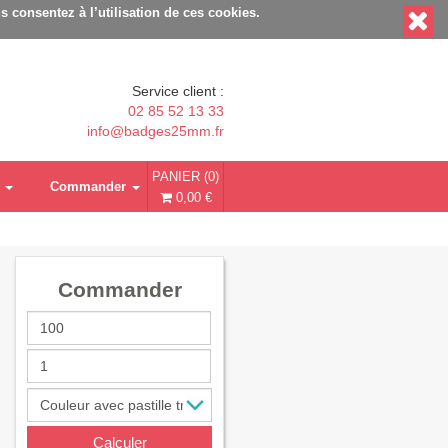
ble - Délais rapides - Sans minimum de commande
s consentez à l’utilisation de ces cookies.
Service client :
02 85 52 13 33
info@badges25mm.fr
PANIER (0)
Commander
0,00 €
Commander
Calculer