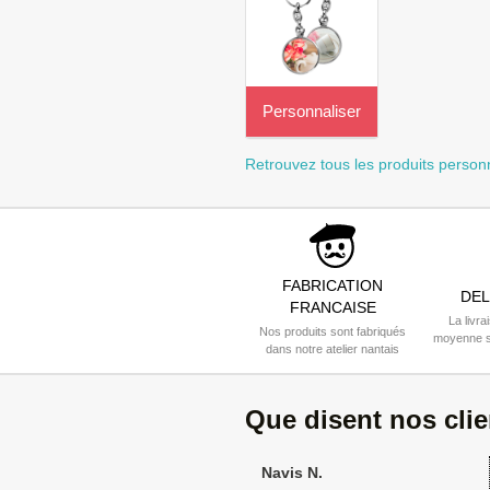
Personnaliser
Retrouvez tous les produits person
FABRICATION
DEL
FRANCAISE
La livra
Nos produits sont fabriqués
moyenne s
dans notre atelier nantais
Que disent nos cli
Navis N.