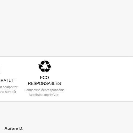
ECO
RATUIT
RESPONSABLES
t comporter
Fabrication écoresponsable
ans surcoût
labellisée Imprim'vert
Aurore D.