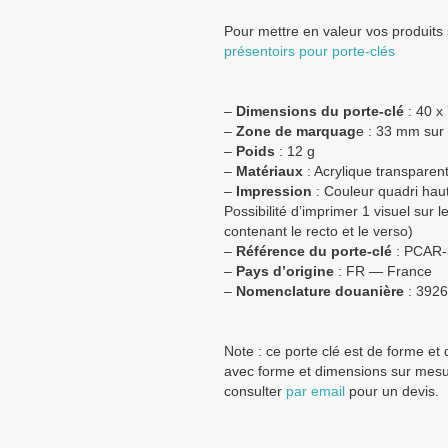
Pour mettre en valeur vos produits
présentoirs pour porte-clés
–
Dimensions du porte-clé
: 40 x
–
Zone de marquag
e : 33 mm sur
–
Poids
: 12 g
–
Matériaux
: Acrylique transparen
–
Impression
: Couleur quadri haut
Possibilité d’imprimer 1 visuel sur l
contenant le recto et le verso)
–
Référence du porte-clé
: PCAR-
–
Pays d’origine
: FR — France
–
Nomenclature douanière
:
3926
Note : ce porte clé est de forme et
avec forme et dimensions sur mesur
consulter
par email
pour un devis.