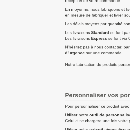
réception de votre commande.
En moyenne, nous fabriquons et li
250
0,88 €
en mesure de fabriquer et livrer s
500
0,80 €
Les délais moyens par quantité sont 
750
0,75 €
Les livraisons
Standard
se font par
Les livraisons
Express
se font via 
1000
0,72 €
N'hésitez pas à nous contacter, par
d'urgence
sur une commande.
1750
0,69 €
2500
0,65 €
Notre fabrication de produits perso
5000
0,61 €
Quantités
Prix unitaire HT
+ de 5000 Porte-clés rond 2 fa
Personnaliser vos por
Pour personnaliser ce produit avec v
Les clients Français paient le p
Les clients dans l’Union Europé
Utiliser notre
outil de personnalis
prix HT.
Celui ci se chargera une fois votre 
Les clients en dehors de l’Union
Utiliser notre
gabarit vierge
disponi