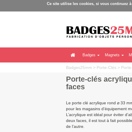
Ce site utilise les cookies, si vous continuez 
Badges
Magnets
M
Badges25mm
>
Porte-Clés
>
Porte
Porte-clés acryliq
faces
Le porte clé acrylique rond ⌀ 33 mm
pour les magasins d’équipement moto
L’acrylique est idéal pour éviter d’
deux faces, il est tout à fait possi
de l’autre.