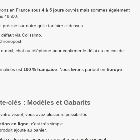
vrons en France sous
4 à 5 jours
ouvrés mais sommes également
1,06 €
264,00 €
6 à 8 jours
1 à 2 jours
ous 48h00.
0,96 €
480,00 €
6 à 8 jours
1 à 2 jours
précisé sur notre grille tarifaire ci dessus.
0,90 €
675,00 €
7 à 10 jours
1 à 2 jours
 défaut via Colissimo.
Chronopost.
0,86 €
864,00 €
7 à 10 jours
1 à 2 jours
 e-mail, chat ou téléphone pour confirmer le délai ou en cas de
0,83 €
1 449,00 €
9 à 12 jours
1 à 2 jours
0,78 €
1 950,00 €
12 à 15 jours
1 à 2 jours
nnalisés est
100 % française
. Nous livrons partout en
Europe
.
0,73 €
3 660,00 €
14 à 18 jours
1 à 2 jours
Prix unitaire TTC
Total TTC
Fabrication
Livraison
ces 33mm à fabriquer ?
contactez nous
pour un devis personnalisé
te-clés : Modèles et Gabarits
otre visuel, vous avez plusieurs possibilités :
rix TTC (TVA 20%).
enne
possédant un numéro de TVA intra-communautaire
paient le
ation en ligne
, c'est très simple.
produit ajouté au panier.
 européenne paient le prix HT.
ble ci dessous, pour un usage et rendu professionnel.