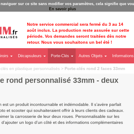
Badges personnalisés - Fabrication Française éco-responsa
à naviguer sur ce site sans modifier vos paramètres, cela signifie que vou
En savoir plus
Notre service commercial sera fermé du 3 au 14
août inclus. La production reste assurée sur cette
période. Vos demandes seront traitées dès notre
retour. Nous vous souhaitons un bel été !
iroirs
Décapsuleurs
Porte-Clés
Autres Objets
Informations
-clés en plastique personnalisés
>
Porte-clés rond 2 faces 33mm
ue rond personnalisé 33mm - deux
 est un produit incontournable et indémodable. Il s’avère parfait
 et scooter qui souhaiteraient offrir à leurs clients des cadeaux.
abimer la carrosserie de leur deux roues. Personnalisable sur les
ble d’ajouter un logo d’un côté et des informations complémentaires