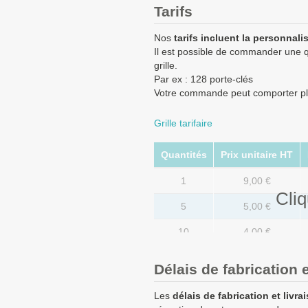
Tarifs
Nos
tarifs incluent la personnali
Il est possible de commander une q
grille.
Par ex : 128 porte-clés
Votre commande peut comporter plu
Grille tarifaire
Quantités
Prix unitaire HT
1
9,00 €
Cliq
5
5,00 €
10
4,00 €
20
2,50 €
Délais de fabrication e
50
1,70 €
Les
délais de fabrication et livra
100
1,20 €