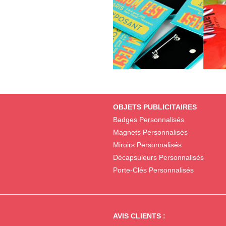
OBJETS PUBLICITAIRES
Badges Personnalisés
Magnets Personnalisés
Miroirs Personnalisés
Décapsuleurs Personnalisés
Porte-Clés Personnalisés
AVIS CLIENTS :