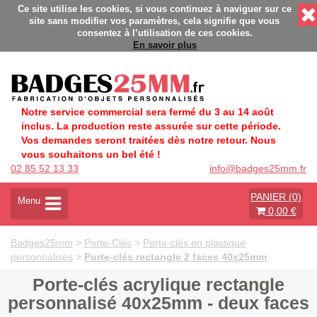
nalisés - Fabrication Française éco-responsable - Délais rapid
Ce site utilise les cookies, si vous continuez à naviguer sur ce
site sans modifier vos paramètres, cela signifie que vous
consentez à l’utilisation de ces cookies.
En savoir plus
Notre service commercial sera fermé du 3 au 14 août
inclus. La production reste assurée sur cette période.
Vos demandes seront traitées dès notre retour. Nous
vous souhaitons un bel été !
02 85 52 13 33
info@badges25mm.fr
PANIER (0)
A
Menu
0,00 €
c
t
i
Badges25mm
>
Porte-Clés
>
Porte-clés en plastique
v
personnalisés
>
Porte-clés rectangle 2 faces 40x25mm
e
r
Porte-clés acrylique rectangle
l
personnalisé 40x25mm - deux faces
a
n