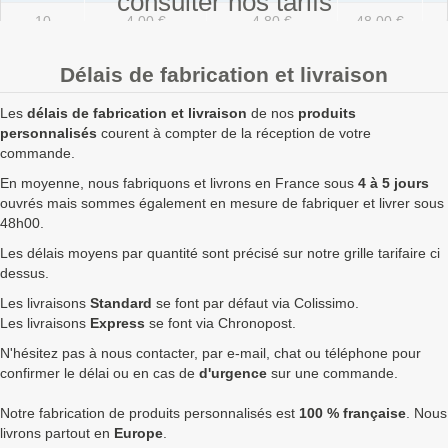
consulter nos tarifs
10
4,00 €
4,80 €
48,00 €
20
2,50 €
3,00 €
60,00 €
Délais de fabrication et livraison
50
1,70 €
2,04 €
102,00 €
Les
délais de fabrication et livraison
de nos
produits
100
1,20 €
1,44 €
144,00 €
personnalisés
courent à compter de la réception de votre
commande.
250
0,88 €
1,06 €
264,00 €
En moyenne, nous fabriquons et livrons en France sous
4 à 5 jours
ouvrés mais sommes également en mesure de fabriquer et livrer sous
500
0,80 €
0,96 €
480,00 €
48h00.
750
0,75 €
0,90 €
675,00 €
7
Les délais moyens par quantité sont précisé sur notre grille tarifaire ci
dessus.
1000
0,72 €
0,86 €
864,00 €
7
Les livraisons
Standard
se font par défaut via Colissimo.
1750
0,69 €
0,83 €
1 449,00 €
9
Les livraisons
Express
se font via Chronopost.
N'hésitez pas à nous contacter, par e-mail, chat ou téléphone pour
2500
0,65 €
0,78 €
1 950,00 €
1
confirmer le délai ou en cas de
d'urgence
sur une commande.
5000
0,61 €
0,73 €
3 660,00 €
1
Notre fabrication de produits personnalisés est
100 % française
. Nous
Quantités
Prix unitaire HT
Prix unitaire TTC
Total TTC
Fa
livrons partout en
Europe
.