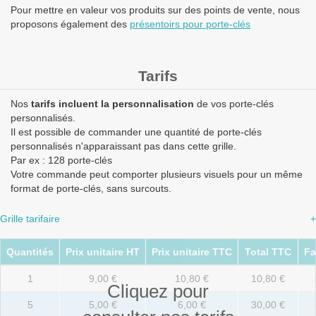
Pour mettre en valeur vos produits sur des points de vente, nous
proposons également des
présentoirs pour porte-clés
Tarifs
Nos
tarifs incluent la personnalisation
de vos porte-clés
personnalisés.
Il est possible de commander une quantité de porte-clés
personnalisés n'apparaissant pas dans cette grille.
Par ex : 128 porte-clés
Votre commande peut comporter plusieurs visuels pour un même
format de porte-clés, sans surcouts.
Grille tarifaire
+
Quantités
Prix unitaire HT
Prix unitaire TTC
Total TTC
Fa
1
9,00 €
10,80 €
10,80 €
Cliquez pour
5
5,00 €
6,00 €
30,00 €