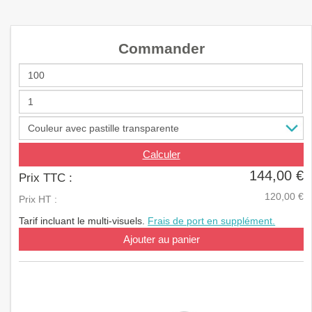
a
v
i
Commander
g
a
t
i
o
n
Calculer
144,00 €
Prix TTC :
120,00 €
Prix HT :
Tarif incluant le multi-visuels.
Frais de port en supplément.
Ajouter au panier