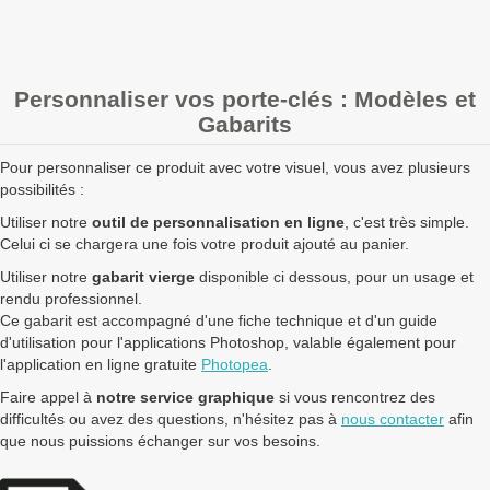
+ de 5000 Porte-clés rectangle 2 faces 40x25mm à fabriquer
?
contactez nous
pour un devis personnalisé
Personnaliser vos porte-clés : Modèles et
Les clients Français paient le prix TTC (TVA 20%).
Gabarits
Les clients dans l’Union Européenne
possédant un numéro de
TVA intra-communautaire
paient le prix HT.
Pour personnaliser ce produit avec votre visuel, vous avez plusieurs
Les clients en dehors de l’Union européenne paient le prix HT.
possibilités :
Utiliser notre
outil de personnalisation en ligne
, c'est très simple.
Celui ci se chargera une fois votre produit ajouté au panier.
Utiliser notre
gabarit vierge
disponible ci dessous, pour un usage et
rendu professionnel.
Ce gabarit est accompagné d'une fiche technique et d'un guide
d'utilisation pour l'applications Photoshop, valable également pour
l'application en ligne gratuite
Photopea
.
Faire appel à
notre service graphique
si vous rencontrez des
difficultés ou avez des questions, n'hésitez pas à
nous contacter
afin
que nous puissions échanger sur vos besoins.