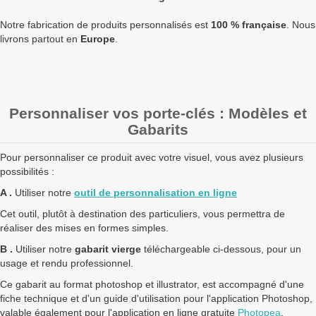
5000
1,25 €
1,50 €
7 500,00 €
1
Notre fabrication de produits personnalisés est
100 % française
. Nous
Quantités
Prix unitaire HT
Prix unitaire TTC
Total TTC
Fa
livrons partout en
Europe
.
+ de 5000 Porte-clés rond slim 2 faces 25mm à fabriquer ?
contactez nous
pour un devis personnalisé
Personnaliser vos porte-clés : Modèles et
Les clients Français paient le prix TTC (TVA 20%).
Gabarits
Les clients dans l’Union Européenne
possédant un numéro de
TVA intra-communautaire
paient le prix HT.
Pour personnaliser ce produit avec votre visuel, vous avez plusieurs
Les clients en dehors de l’Union européenne paient le prix HT.
possibilités :
A .
Utiliser notre
outil de personnalisation en ligne
Cet outil, plutôt à destination des particuliers, vous permettra de
réaliser des mises en formes simples.
B .
Utiliser notre
gabarit vierge
téléchargeable ci-dessous, pour un
usage et rendu professionnel.
Ce gabarit au format photoshop et illustrator, est accompagné d'une
fiche technique et d'un guide d'utilisation pour l'application Photoshop,
valable également pour l'application en ligne gratuite
Photopea
.