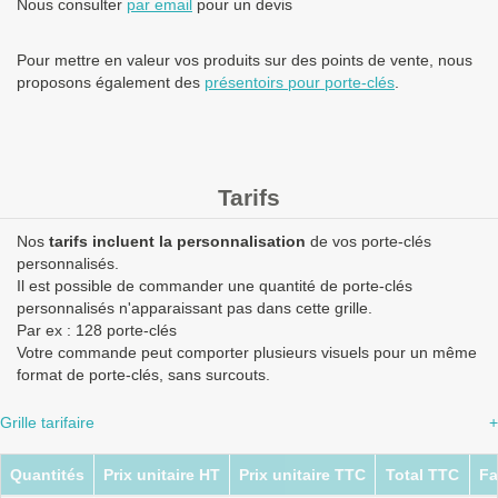
Nous consulter
par email
pour un devis
Pour mettre en valeur vos produits sur des points de vente, nous
proposons également des
présentoirs pour porte-clés
.
Tarifs
Nos
tarifs incluent la personnalisation
de vos porte-clés
personnalisés.
Il est possible de commander une quantité de porte-clés
personnalisés n'apparaissant pas dans cette grille.
Par ex : 128 porte-clés
Votre commande peut comporter plusieurs visuels pour un même
format de porte-clés, sans surcouts.
Grille tarifaire
+
Quantités
Prix unitaire HT
Prix unitaire TTC
Total TTC
Fa