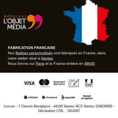
FABRICATION FRANCAISE
Nos
Badges personnalisés
sont fabriqués en France, dans
notre atelier situé à
Nantes
.
Nous livrons sur
Paris
et la France entière en
48h00
Isocom - 7 Chemin Montplaisir - 44100 Nantes RCS Nantes 529639585 -
Déclaration CNIL : 1614267