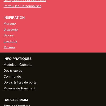
Décapsuleurs Personnalisés
Porte-Clés Personnalisés
INSPIRATION
Mariage
Brasserie
Salons
Elections
Musées
INFO PRATIQUES
Modèles - Gabarits
Devis rapide
Commande
Délais & frais de ports
Moyens de Paiement
BADGES 25MM
Tous nos produits