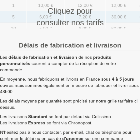
1
10,00 €
12,00 €
12,00 €
Cliquez pour
5
6,00 €
7,20 €
36,00 €
consulter nos tarifs
10
5,00 €
6,00 €
60,00 €
20
3,60 €
4,32 €
86,40 €
Délais de fabrication et livraison
50
2,80 €
3,36 €
168,00 €
Les
délais de fabrication et livraison
de nos
produits
100
2,10 €
2,52 €
252,00 €
personnalisés
courent à compter de la réception de votre
commande.
250
1,70 €
2,04 €
510,00 €
En moyenne, nous fabriquons et livrons en France sous
4 à 5 jours
ouvrés mais sommes également en mesure de fabriquer et livrer sous
500
1,55 €
1,86 €
930,00 €
48h00.
750
1,45 €
1,74 €
1 305,00 €
7
Les délais moyens par quantité sont précisé sur notre grille tarifaire ci
dessus.
1000
1,40 €
1,68 €
1 680,00 €
7
Les livraisons
Standard
se font par défaut via Colissimo.
1750
1,35 €
1,62 €
2 835,00 €
9
Les livraisons
Express
se font via Chronopost.
N'hésitez pas à nous contacter, par e-mail, chat ou téléphone pour
2500
1,30 €
1,56 €
3 900,00 €
1
confirmer le délai ou en cas de
d'urgence
sur une commande.