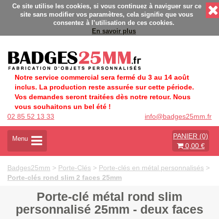
és - Fabrication Française éco-responsable - Délais rapides - 
Ce site utilise les cookies, si vous continuez à naviguer sur ce
site sans modifier vos paramètres, cela signifie que vous
consentez à l’utilisation de ces cookies.
En savoir plus
Notre service commercial sera fermé du 3 au 14 août
inclus. La production reste assurée sur cette période.
Vos demandes seront traitées dès notre retour. Nous
vous souhaitons un bel été !
02 85 52 13 33
info@badges25mm.fr
PANIER (0)
A
Menu
0,00 €
c
t
i
Badges25mm
>
Porte-Clés
>
Porte-clés en métal personnalisés
>
v
Porte-clés rond slim 2 faces 25mm
e
r
Porte-clé métal rond slim
l
personnalisé 25mm - deux faces
a
n