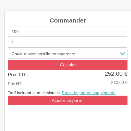
a
v
i
Commander
g
a
t
i
o
n
Calculer
252,00 €
Prix TTC :
210,00 €
Prix HT :
Tarif incluant le multi-visuels.
Frais de port en supplément.
Ajouter au panier