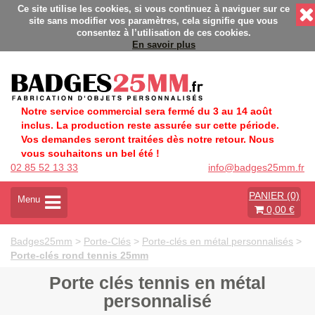
és - Fabrication Française éco-responsable - Délais rapides - 
Ce site utilise les cookies, si vous continuez à naviguer sur ce
site sans modifier vos paramètres, cela signifie que vous
consentez à l’utilisation de ces cookies.
En savoir plus
Notre service commercial sera fermé du 3 au 14 août
inclus. La production reste assurée sur cette période.
Vos demandes seront traitées dès notre retour. Nous
vous souhaitons un bel été !
02 85 52 13 33
info@badges25mm.fr
PANIER (0)
A
Menu
0,00 €
c
t
i
Badges25mm
>
Porte-Clés
>
Porte-clés en métal personnalisés
>
v
Porte-clés rond tennis 25mm
e
r
Porte clés tennis en métal
l
personnalisé
a
n