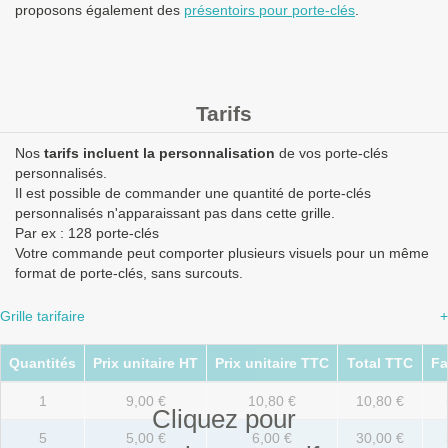
proposons également des
présentoirs pour porte-clés
.
Tarifs
Nos
tarifs incluent la personnalisation
de vos porte-clés
personnalisés.
Il est possible de commander une quantité de porte-clés
personnalisés n'apparaissant pas dans cette grille.
Par ex : 128 porte-clés
Votre commande peut comporter plusieurs visuels pour un même
format de porte-clés, sans surcouts.
Grille tarifaire
+
Quantités
Prix unitaire HT
Prix unitaire TTC
Total TTC
Fa
1
9,00 €
10,80 €
10,80 €
Cliquez pour
5
5,00 €
6,00 €
30,00 €