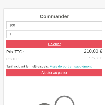
a
v
i
Commander
g
a
t
i
o
n
Calculer
210,00 €
Prix TTC :
175,00 €
Prix HT :
Tarif incluant le multi-visuels.
Frais de port en supplément.
Ajouter au panier