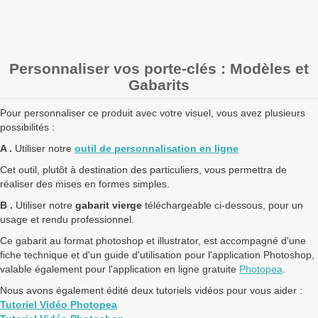
+ de 5000 Porte-clés rond tennis 25mm à fabriquer ?
contactez nous
pour un devis personnalisé
Personnaliser vos porte-clés : Modèles et
Les clients Français paient le prix TTC (TVA 20%).
Gabarits
Les clients dans l’Union Européenne
possédant un numéro de
TVA intra-communautaire
paient le prix HT.
Pour personnaliser ce produit avec votre visuel, vous avez plusieurs
Les clients en dehors de l’Union européenne paient le prix HT.
possibilités :
A .
Utiliser notre
outil de personnalisation en ligne
Cet outil, plutôt à destination des particuliers, vous permettra de
réaliser des mises en formes simples.
B .
Utiliser notre
gabarit vierge
téléchargeable ci-dessous, pour un
usage et rendu professionnel.
Ce gabarit au format photoshop et illustrator, est accompagné d'une
fiche technique et d'un guide d'utilisation pour l'application Photoshop,
valable également pour l'application en ligne gratuite
Photopea
.
Nous avons également édité deux tutoriels vidéos pour vous aider :
Tutoriel Vidéo Photopea