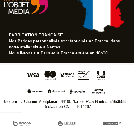
FABRICATION FRANCAISE
Nos
Badges personnalisés
sont fabriqués en France, dans
notre atelier situé à
Nantes
.
Nous livrons sur
Paris
et la France entière en
48h00
Isocom - 7 Chemin Montplaisir - 44100 Nantes RCS Nantes 529639585 -
Déclaration CNIL : 1614267