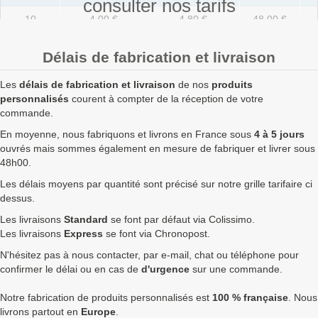
consulter nos tarifs
10
4,00 €
4,80 €
48,00 €
20
3,00 €
3,60 €
72,00 €
Délais de fabrication et livraison
50
2,10 €
2,52 €
126,00 €
Les
délais de fabrication et livraison
de nos
produits
100
1,75 €
2,10 €
210,00 €
personnalisés
courent à compter de la réception de votre
commande.
250
1,52 €
1,82 €
456,00 €
En moyenne, nous fabriquons et livrons en France sous
4 à 5 jours
ouvrés mais sommes également en mesure de fabriquer et livrer sous
500
1,43 €
1,72 €
858,00 €
48h00.
750
1,35 €
1,62 €
1 215,00 €
7
Les délais moyens par quantité sont précisé sur notre grille tarifaire ci
dessus.
1000
1,30 €
1,56 €
1 560,00 €
7
Les livraisons
Standard
se font par défaut via Colissimo.
1750
1,26 €
1,51 €
2 646,00 €
9
Les livraisons
Express
se font via Chronopost.
N'hésitez pas à nous contacter, par e-mail, chat ou téléphone pour
2500
1,22 €
1,46 €
3 660,00 €
1
confirmer le délai ou en cas de
d'urgence
sur une commande.
5000
1,20 €
1,44 €
7 200,00 €
1
Notre fabrication de produits personnalisés est
100 % française
. Nous
Quantités
Prix unitaire HT
Prix unitaire TTC
Total TTC
Fa
livrons partout en
Europe
.