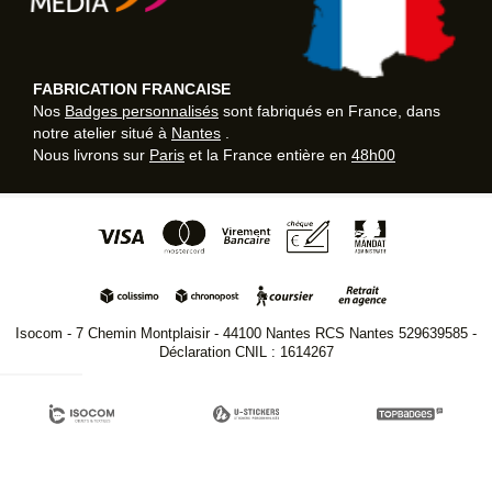
FABRICATION FRANCAISE
Nos
Badges personnalisés
sont fabriqués en France, dans
notre atelier situé à
Nantes
.
Nous livrons sur
Paris
et la France entière en
48h00
Isocom - 7 Chemin Montplaisir - 44100 Nantes RCS Nantes 529639585 -
Déclaration CNIL : 1614267