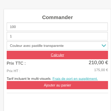
a
v
i
Commander
g
a
t
i
o
n
Calculer
210,00 €
Prix TTC :
175,00 €
Prix HT :
Tarif incluant le multi-visuels.
Frais de port en supplément.
Ajouter au panier