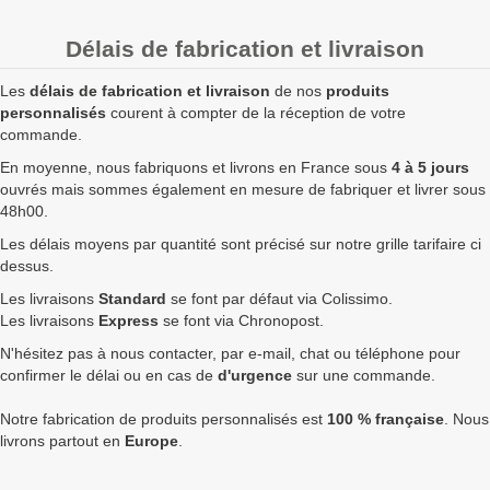
20
3,00 €
3,60 €
72,00 €
Délais de fabrication et livraison
50
2,10 €
2,52 €
126,00 €
Les
délais de fabrication et livraison
de nos
produits
100
1,75 €
2,10 €
210,00 €
personnalisés
courent à compter de la réception de votre
commande.
250
1,52 €
1,82 €
456,00 €
En moyenne, nous fabriquons et livrons en France sous
4 à 5 jours
ouvrés mais sommes également en mesure de fabriquer et livrer sous
500
1,43 €
1,72 €
858,00 €
48h00.
750
1,35 €
1,62 €
1 215,00 €
7
Les délais moyens par quantité sont précisé sur notre grille tarifaire ci
dessus.
1000
1,30 €
1,56 €
1 560,00 €
7
Les livraisons
Standard
se font par défaut via Colissimo.
1750
1,26 €
1,51 €
2 646,00 €
9
Les livraisons
Express
se font via Chronopost.
N'hésitez pas à nous contacter, par e-mail, chat ou téléphone pour
2500
1,22 €
1,46 €
3 660,00 €
1
confirmer le délai ou en cas de
d'urgence
sur une commande.
5000
1,20 €
1,44 €
7 200,00 €
1
Notre fabrication de produits personnalisés est
100 % française
. Nous
Quantités
Prix unitaire HT
Prix unitaire TTC
Total TTC
Fa
livrons partout en
Europe
.
+ de 5000 Porte-clés goutte 2 faces 25mm à fabriquer ?