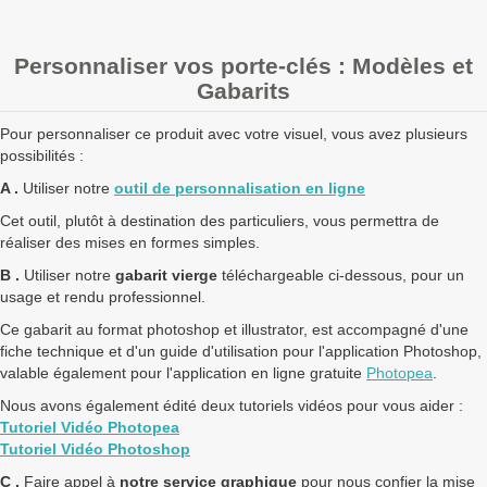
contactez nous
pour un devis personnalisé
Personnaliser vos porte-clés : Modèles et
Les clients Français paient le prix TTC (TVA 20%).
Gabarits
Les clients dans l’Union Européenne
possédant un numéro de
TVA intra-communautaire
paient le prix HT.
Pour personnaliser ce produit avec votre visuel, vous avez plusieurs
Les clients en dehors de l’Union européenne paient le prix HT.
possibilités :
A .
Utiliser notre
outil de personnalisation en ligne
Cet outil, plutôt à destination des particuliers, vous permettra de
réaliser des mises en formes simples.
B .
Utiliser notre
gabarit vierge
téléchargeable ci-dessous, pour un
usage et rendu professionnel.
Ce gabarit au format photoshop et illustrator, est accompagné d'une
fiche technique et d'un guide d'utilisation pour l'application Photoshop,
valable également pour l'application en ligne gratuite
Photopea
.
Nous avons également édité deux tutoriels vidéos pour vous aider :
Tutoriel Vidéo Photopea
Tutoriel Vidéo Photoshop
C .
Faire appel à
notre service graphique
pour nous confier la mise