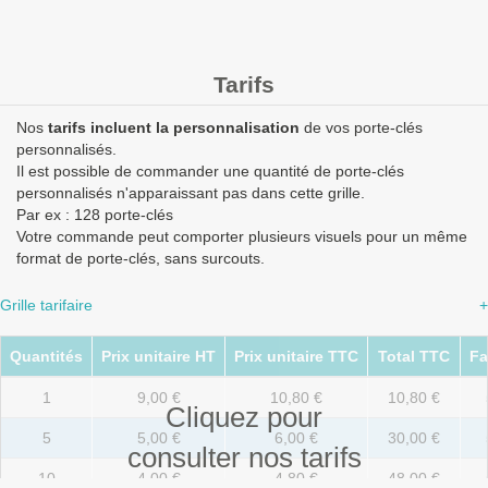
Tarifs
Nos
tarifs incluent la personnalisation
de vos porte-clés
personnalisés.
Il est possible de commander une quantité de porte-clés
personnalisés n'apparaissant pas dans cette grille.
Par ex : 128 porte-clés
Votre commande peut comporter plusieurs visuels pour un même
format de porte-clés, sans surcouts.
Grille tarifaire
+
Quantités
Prix unitaire HT
Prix unitaire TTC
Total TTC
Fa
1
9,00 €
10,80 €
10,80 €
Cliquez pour
5
5,00 €
6,00 €
30,00 €
consulter nos tarifs
10
4,00 €
4,80 €
48,00 €