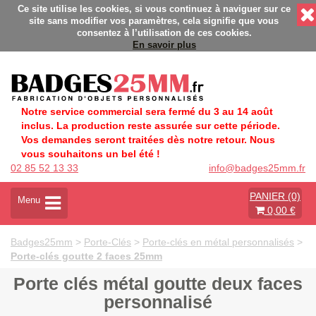
 - Fabrication Française éco-responsable - Délais rapides - Sa
Ce site utilise les cookies, si vous continuez à naviguer sur ce
site sans modifier vos paramètres, cela signifie que vous
consentez à l’utilisation de ces cookies.
En savoir plus
Notre service commercial sera fermé du 3 au 14 août
inclus. La production reste assurée sur cette période.
Vos demandes seront traitées dès notre retour. Nous
vous souhaitons un bel été !
02 85 52 13 33
info@badges25mm.fr
PANIER (0)
A
Menu
0,00 €
c
t
i
Badges25mm
>
Porte-Clés
>
Porte-clés en métal personnalisés
>
v
Porte-clés goutte 2 faces 25mm
e
r
Porte clés métal goutte deux faces
l
personnalisé
a
n