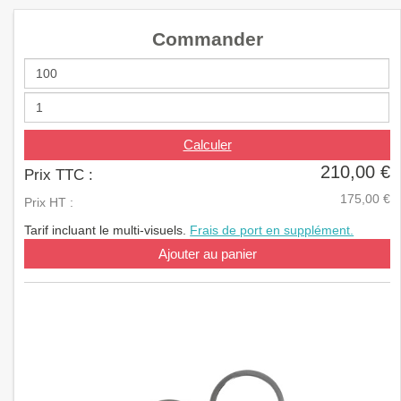
a
v
Commander
i
g
a
t
i
o
n
Calculer
210,00 €
Prix TTC :
175,00 €
Prix HT :
Tarif incluant le multi-visuels.
Frais de port en supplément.
Ajouter au panier