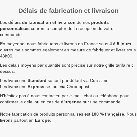
20
3,00 €
3,60 €
72,00 €
Délais de fabrication et livraison
50
2,10 €
2,52 €
126,00 €
Les
délais de fabrication et livraison
de nos
produits
100
1,75 €
2,10 €
210,00 €
personnalisés
courent à compter de la réception de votre
commande.
250
1,52 €
1,82 €
456,00 €
En moyenne, nous fabriquons et livrons en France sous
4 à 5 jours
ouvrés mais sommes également en mesure de fabriquer et livrer sous
500
1,43 €
1,72 €
858,00 €
48h00.
750
1,35 €
1,62 €
1 215,00 €
7
Les délais moyens par quantité sont précisé sur notre grille tarifaire ci
dessus.
1000
1,30 €
1,56 €
1 560,00 €
7
Les livraisons
Standard
se font par défaut via Colissimo.
1750
1,26 €
1,51 €
2 646,00 €
9
Les livraisons
Express
se font via Chronopost.
N'hésitez pas à nous contacter, par e-mail, chat ou téléphone pour
2500
1,22 €
1,46 €
3 660,00 €
1
confirmer le délai ou en cas de
d'urgence
sur une commande.
5000
1,20 €
1,44 €
7 200,00 €
1
Notre fabrication de produits personnalisés est
100 % française
. Nous
Quantités
Prix unitaire HT
Prix unitaire TTC
Total TTC
Fa
livrons partout en
Europe
.
+ de 5000 Porte-clés rond golf 30mm à fabriquer ?
contactez