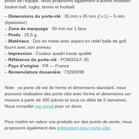
photo de l’équipe. Nous proposons également d’autres modèles :
basket-ball, rugby, tennis et football.
–
Dimensions du porte-clé
: 35 mm x 45 mm (l x L) – 5 mm
(épaisseur)
–
Zone de marquage
: 30 mm sur 1 face
–
Poids
: 26,5 g
–
Matériaux
: Dos en métal avec aspect en relief balle de golf,
fourni avec son anneau
–
Impression
: Couleur quadri haute qualité
–
Référence du porte-clé
: PCMGOLF-30
–
Pays d’origine
: FR — France
–
Nomenclature douanière
: 73269098
Note : ce porte clé est de forme et dimensions standard, nous
pouvons réalisation des porte clés avec forme et dimensions sur
mesure à partir de 300 pièces et sous un délai de 5 semaines.
Nous consulter
par email
pour un devis
Pour mettre en valeur vos produits sur des points de vente, nous
proposons également des
présentoirs pour porte-clés
.