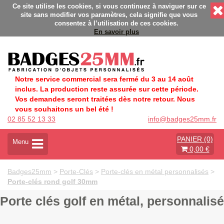
nnalisés - Fabrication Française éco-responsable - Délais rapi
Ce site utilise les cookies, si vous continuez à naviguer sur ce
site sans modifier vos paramètres, cela signifie que vous
consentez à l’utilisation de ces cookies.
En savoir plus
Notre service commercial sera fermé du 3 au 14 août
inclus. La production reste assurée sur cette période.
Vos demandes seront traitées dès notre retour. Nous
vous souhaitons un bel été !
02 85 52 13 33
info@badges25mm.fr
PANIER (0)
A
Menu
0,00 €
c
t
i
Badges25mm
>
Porte-Clés
>
Porte-clés en métal personnalisés
>
v
Porte-clés rond golf 30mm
e
r
Porte clés golf en métal, personnalisé
l
a
n