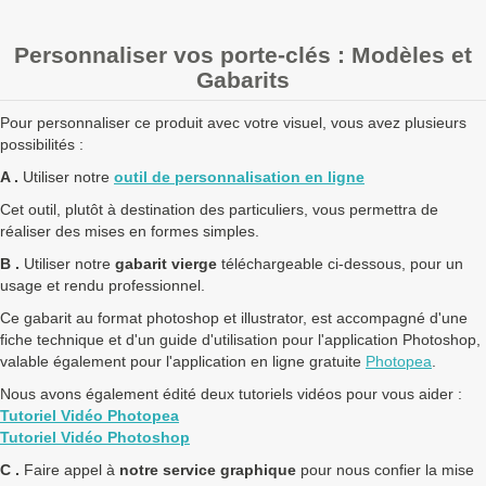
nous
pour un devis personnalisé
Personnaliser vos porte-clés : Modèles et
Les clients Français paient le prix TTC (TVA 20%).
Gabarits
Les clients dans l’Union Européenne
possédant un numéro de
TVA intra-communautaire
paient le prix HT.
Pour personnaliser ce produit avec votre visuel, vous avez plusieurs
Les clients en dehors de l’Union européenne paient le prix HT.
possibilités :
A .
Utiliser notre
outil de personnalisation en ligne
Cet outil, plutôt à destination des particuliers, vous permettra de
réaliser des mises en formes simples.
B .
Utiliser notre
gabarit vierge
téléchargeable ci-dessous, pour un
usage et rendu professionnel.
Ce gabarit au format photoshop et illustrator, est accompagné d'une
fiche technique et d'un guide d'utilisation pour l'application Photoshop,
valable également pour l'application en ligne gratuite
Photopea
.
Nous avons également édité deux tutoriels vidéos pour vous aider :
Tutoriel Vidéo Photopea
Tutoriel Vidéo Photoshop
C .
Faire appel à
notre service graphique
pour nous confier la mise