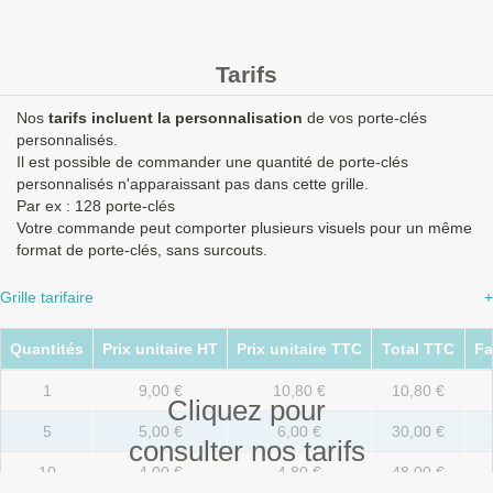
Tarifs
Nos
tarifs incluent la personnalisation
de vos porte-clés
personnalisés.
Il est possible de commander une quantité de porte-clés
personnalisés n'apparaissant pas dans cette grille.
Par ex : 128 porte-clés
Votre commande peut comporter plusieurs visuels pour un même
format de porte-clés, sans surcouts.
Grille tarifaire
+
Quantités
Prix unitaire HT
Prix unitaire TTC
Total TTC
Fa
1
9,00 €
10,80 €
10,80 €
Cliquez pour
5
5,00 €
6,00 €
30,00 €
consulter nos tarifs
10
4,00 €
4,80 €
48,00 €