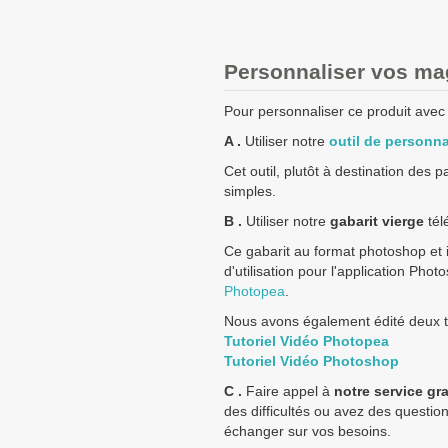
Personnaliser vos mag
Pour personnaliser ce produit avec v
A .
Utiliser notre
outil de personna
Cet outil, plutôt à destination des 
simples.
B .
Utiliser notre
gabarit vierge
tél
Ce gabarit au format photoshop et i
d'utilisation pour l'application Pho
Photopea
.
Nous avons également édité deux tu
Tutoriel Vidéo Photopea
Tutoriel Vidéo Photoshop
C .
Faire appel à
notre service gr
des difficultés ou avez des questio
échanger sur vos besoins.