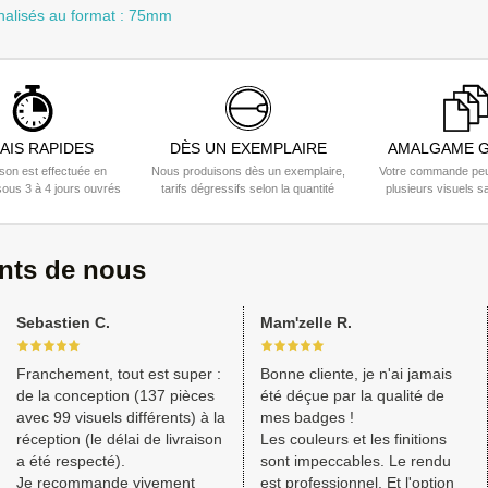
nalisés au format : 75mm
AIS RAPIDES
DÈS UN EXEMPLAIRE
AMALGAME G
ison est effectuée en
Nous produisons dès un exemplaire,
Votre commande peu
ous 3 à 4 jours ouvrés
tarifs dégressifs selon la quantité
plusieurs visuels s
ents de nous
Sebastien C.
Mam'zelle R.
Franchement, tout est super :
Bonne cliente, je n'ai jamais
de la conception (137 pièces
été déçue par la qualité de
avec 99 visuels différents) à la
mes badges !
réception (le délai de livraison
Les couleurs et les finitions
a été respecté).
sont impeccables. Le rendu
Je recommande vivement
est professionnel. Et l'option