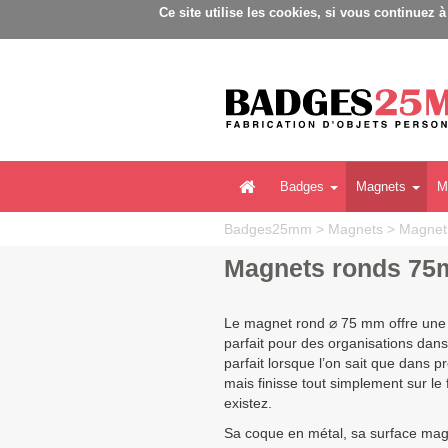
Ce site utilise les cookies, si vous continuez 
Badges
Magnets
M
Badges25mm
>
Magnets
>
Magnets
Magnets ronds 75
Le magnet rond ⌀ 75 mm offre une l
parfait pour des organisations dans
parfait lorsque l’on sait que dans
mais finisse tout simplement sur le
existez.
Sa coque en métal, sa surface magné