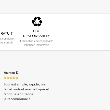
ECO
RATUIT
RESPONSABLES
t comporter
Fabrication écoresponsable
ans surcoût
labellisée Imprim'vert
Aurore D.
Tout est simple, rapide, bien
fait et surtout avec éthique et
fabriqué en France !
je recommande !