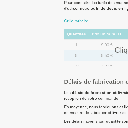
Pour connaitre les tarifs des magn
d'utiliser notre
outil de devis en l
Grille tarifaire
Quantités
Prix unitaire HT
1
9,00 €
Cliq
5
5,50 €
10
4,00 €
20
2,80 €
Délais de fabrication e
50
1,65 €
Les
délais de fabrication et livra
100
1,25 €
réception de votre commande.
En moyenne, nous fabriquons et li
250
1,15 €
en mesure de fabriquer et livrer s
500
1,00 €
Les délais moyens par quantité sont 