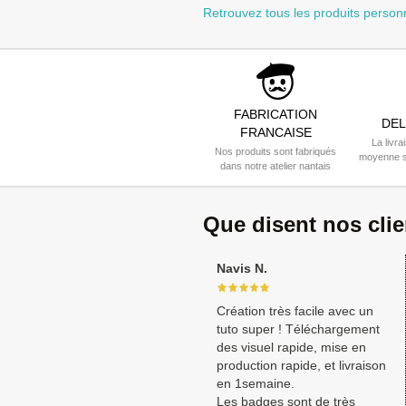
Retrouvez tous les produits person
FABRICATION
DEL
FRANCAISE
La livra
Nos produits sont fabriqués
moyenne s
dans notre atelier nantais
Que disent nos cli
Navis N.
Création très facile avec un
tuto super ! Téléchargement
des visuel rapide, mise en
production rapide, et livraison
en 1semaine.
Les badges sont de très