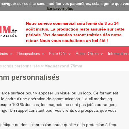
à naviguer sur ce site sans modifier vos paramètres, cela signifie que vou
En savoir plus
Notre service commercial sera fermé du 3 au 14
août inclus. La production reste assurée sur cette
période. Vos demandes seront traitées dès notre
retour. Nous vous souhaitons un bel été !
iroirs
Décapsuleurs
Porte-Clés
Autres Objets
Informations
 ronds personnalisés
>
Magnet rond 75mm
mm personnalisés
arge surface pour y apposer un visuel ou un logo. Ce format est
 le cadre d’une opération de communication. L’outil marketing
 presque 100 % des cas, les magnets ne sont pas jetés ou rangés,
 frigo. Un rappel constant pour vos clients ou prospects que vous
tique au dos, l’impression haute qualité et la protection à l’eau