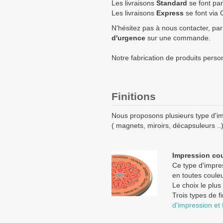
750
0,95 €
Les livraisons
Standard
se font par
Les livraisons
Express
se font via 
1000
0,90 €
N'hésitez pas à nous contacter, par
d'urgence
sur une commande.
1750
0,83 €
2500
0,77 €
Notre fabrication de produits perso
5000
0,70 €
Quantités
Prix unitaire HT
Finitions
+ de 5000 Magnet rond 75
Nous proposons plusieurs type d'im
( magnets, miroirs, décapsuleurs ..)
Les clients Français paient le p
Les clients dans l’Union Europé
prix HT.
Impression cou
Les clients en dehors de l’Union
Ce type d'impres
en toutes couleu
Le choix le plus
Trois types de f
d'impression et f