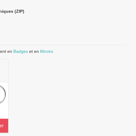
niques (ZIP)
ment en
Badges
et en
Miroirs
er