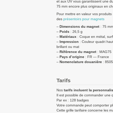
et aux UV vous garantissent une d
75 mm encore plus originaux en cho
Pour mettre en valeur vos produits
des
présentoirs pour magnets
–
Dimensions du magnet
: 75 mm
–
Poids
: 26,5 g
–
Matériaux
: Coque en métal, su
–
Impression
: Couleur quadri haut
brillant ou mat
–
Référence du magnet
: MAG75
–
Pays d’origine
: FR — France
–
Nomenclature douanière
:
8505
Tarifs
Nos
tarifs incluent la personnali
Il est possible de commander une q
Par ex : 128 badges
Votre commande peut comporter plu
Cette grille tarifaire concerne les