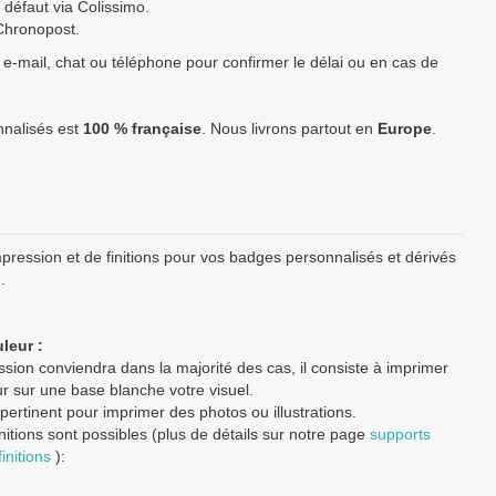
1,14 €
855,00 €
5 à 7 jours
1 à 2 jours
 défaut via Colissimo.
Chronopost.
1,08 €
1 080,00 €
5 à 7 jours
1 à 2 jours
 e-mail, chat ou téléphone pour confirmer le délai ou en cas de
1,00 €
1 743,00 €
6 à 8 jours
1 à 2 jours
0,92 €
2 310,00 €
7 à 9 jours
1 à 2 jours
nnalisés est
100 % française
. Nous livrons partout en
Europe
.
0,84 €
4 200,00 €
8 à 11 jours
1 à 2 jours
Prix unitaire TTC
Total TTC
Fabrication
Livraison
mm à fabriquer ?
contactez nous
pour un devis personnalisé
pression et de finitions pour vos badges personnalisés et dérivés
.
rix TTC (TVA 20%).
enne
possédant un numéro de TVA intra-communautaire
paient le
leur :
 européenne paient le prix HT.
sion conviendra dans la majorité des cas, il consiste à imprimer
r sur une base blanche votre visuel.
 pertinent pour imprimer des photos ou illustrations.
initions sont possibles (plus de détails sur notre page
supports
initions
):