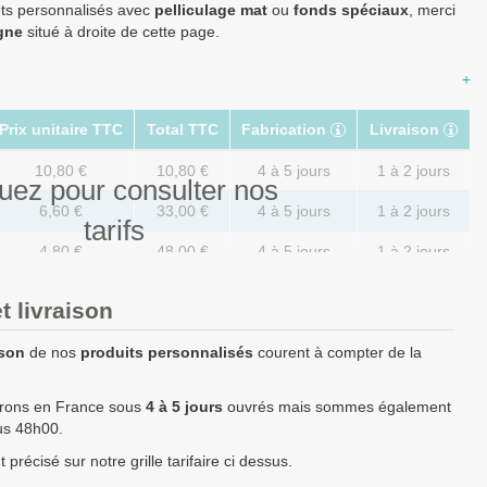
ets personnalisés avec
pelliculage mat
ou
fonds spéciaux
, merci
igne
situé à droite de cette page.
+
Prix unitaire TTC
Total TTC
Fabrication
Livraison
10,80 €
10,80 €
4 à 5 jours
1 à 2 jours
uez pour consulter nos
6,60 €
33,00 €
4 à 5 jours
1 à 2 jours
tarifs
4,80 €
48,00 €
4 à 5 jours
1 à 2 jours
3,36 €
67,20 €
4 à 5 jours
1 à 2 jours
t livraison
1,98 €
99,00 €
4 à 5 jours
1 à 2 jours
ison
de nos
produits personnalisés
courent à compter de la
1,50 €
150,00 €
4 à 5 jours
1 à 2 jours
vrons en France sous
4 à 5 jours
ouvrés mais sommes également
1,38 €
345,00 €
5 à 6 jours
1 à 2 jours
ous 48h00.
1,20 €
600,00 €
5 à 6 jours
1 à 2 jours
précisé sur notre grille tarifaire ci dessus.