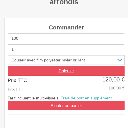
arrondis
a
v
i
g
a
Commander
t
i
o
n
Calculer
120,00 €
Prix TTC :
100,00 €
Prix HT :
Tarif incluant le multi-visuels.
Frais de port en supplément.
Ajouter au panier