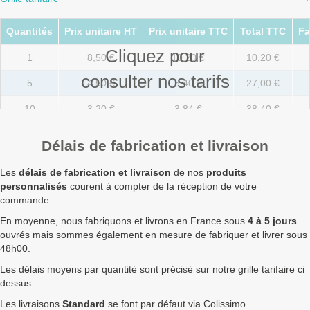
Quantités
Prix unitaire HT
Prix unitaire TTC
Total TTC
Fa
Cliquez pour
1
8,50 €
10,20 €
10,20 €
consulter nos tarifs
5
4,50 €
5,40 €
27,00 €
10
3,20 €
3,84 €
38,40 €
20
2,20 €
2,64 €
52,80 €
Délais de fabrication et livraison
50
1,30 €
1,56 €
78,00 €
Les
délais de fabrication et livraison
de nos
produits
100
1,00 €
1,20 €
120,00 €
personnalisés
courent à compter de la réception de votre
commande.
250
0,95 €
1,14 €
285,00 €
En moyenne, nous fabriquons et livrons en France sous
4 à 5 jours
ouvrés mais sommes également en mesure de fabriquer et livrer sous
500
0,83 €
1,00 €
498,00 €
48h00.
750
0,78 €
0,94 €
702,00 €
Les délais moyens par quantité sont précisé sur notre grille tarifaire ci
dessus.
1000
0,74 €
0,89 €
888,00 €
Les livraisons
Standard
se font par défaut via Colissimo.