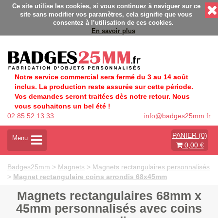
ation Française éco-responsable - Délais rapides - Sans minim
Ce site utilise les cookies, si vous continuez à naviguer sur ce
site sans modifier vos paramètres, cela signifie que vous
consentez à l’utilisation de ces cookies.
En savoir plus
Notre service commercial sera fermé du 3 au 14 août
inclus. La production reste assurée sur cette période.
Vos demandes seront traitées dès notre retour. Nous
vous souhaitons un bel été !
02 85 52 13 33
info@badges25mm.fr
PANIER (0)
A
Menu
0,00 €
c
t
i
Badges25mm
>
Magnets
>
Magnets rectangulaires personnalisés
v
>
Magnet rectangulaire coins arrondis 68x45mm
e
r
Magnets rectangulaires 68mm x
l
45mm personnalisés avec coins
a
n