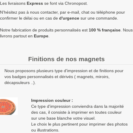
1750
0,72 €
0,86 €
1 512,00 €
8
Les livraisons
Express
se font via Chronopost.
N'hésitez pas à nous contacter, par e-mail, chat ou téléphone pour
2500
0,70 €
0,84 €
2 100,00 €
confirmer le délai ou en cas de
d'urgence
sur une commande.
5000
0,65 €
0,78 €
3 900,00 €
1
Notre fabrication de produits personnalisés est
100 % française
. Nous
Quantités
Prix unitaire HT
Prix unitaire TTC
Total TTC
Fa
livrons partout en
Europe
.
+ de 5000 Magnet rectangulaire coins arrondis 68x45mm à
fabriquer ?
contactez nous
pour un devis personnalisé
Finitions de nos magnets
Les clients Français paient le prix TTC (TVA 20%).
Nous proposons plusieurs type d'impression et de finitions pour
Les clients dans l’Union Européenne
possédant un numéro de
vos badges personnalisés et dérivés ( magnets, miroirs,
TVA intra-communautaire
paient le prix HT.
décapsuleurs ..).
Les clients en dehors de l’Union européenne paient le prix HT.
Impression couleur :
Ce type d'impression conviendra dans la majorité
des cas, il consiste à imprimer en toutes couleur
sur une base blanche votre visuel.
Le choix le plus pertinent pour imprimer des photos
ou illustrations.