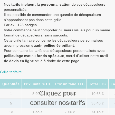
Nos
tarifs incluent la personnalisation
de vos décapsuleurs
personnalisés.
Il est possible de commander une quantité de décapsuleurs
n'apparaissant pas dans cette grille.
Par ex : 128 badges
Votre commande peut comporter plusieurs visuels pour un même
format de décapsuleurs, sans surcouts.
Cette grille tarifaire concerne les décapsuleurs personnalisés
avec impression
quadri pelliculée brillant
.
Pour connaitre les tarifs des décapsuleurs personnalisés avec
pelliculage mat
ou
fonds spéciaux
, merci d'utiliser notre
outil
de devis en ligne
situé à droite de cette page.
Grille tarifaire
+
Quantités
Prix unitaire HT
Prix unitaire TTC
Total TTC
Fa
Cliquez pour
1
8,90 €
10,68 €
10,68 €
consulter nos tarifs
5
5,90 €
7,08 €
35,40 €
10
3,90 €
4,68 €
46,80 €