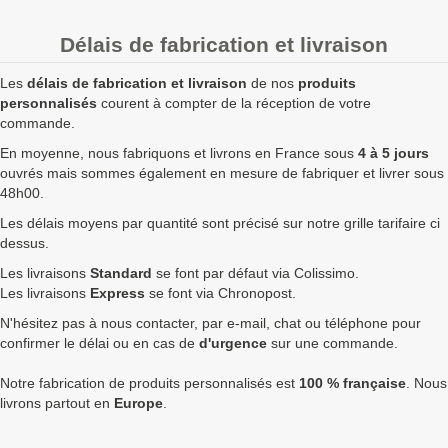
20
2,90 €
3,48 €
69,60 €
Délais de fabrication et livraison
50
1,50 €
1,80 €
90,00 €
Les
délais de fabrication et livraison
de nos
produits
100
1,15 €
1,38 €
138,00 €
personnalisés
courent à compter de la réception de votre
commande.
250
1,07 €
1,28 €
321,00 €
En moyenne, nous fabriquons et livrons en France sous
4 à 5 jours
ouvrés mais sommes également en mesure de fabriquer et livrer sous
500
1,00 €
1,20 €
600,00 €
48h00.
750
0,95 €
1,14 €
855,00 €
Les délais moyens par quantité sont précisé sur notre grille tarifaire ci
dessus.
1000
0,90 €
1,08 €
1 080,00 €
Les livraisons
Standard
se font par défaut via Colissimo.
1750
0,85 €
1,02 €
1 785,00 €
Les livraisons
Express
se font via Chronopost.
N'hésitez pas à nous contacter, par e-mail, chat ou téléphone pour
2500
0,75 €
0,90 €
2 250,00 €
confirmer le délai ou en cas de
d'urgence
sur une commande.
5000
0,65 €
0,78 €
3 900,00 €
Notre fabrication de produits personnalisés est
100 % française
. Nous
Quantités
Prix unitaire HT
Prix unitaire TTC
Total TTC
Fa
livrons partout en
Europe
.
+ de 5000 Décapsuleur sans anneau à fabriquer ?
contactez