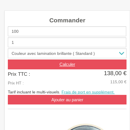
a
v
i
Commander
g
a
t
i
o
n
Calculer
138,00 €
Prix TTC :
115,00 €
Prix HT :
Tarif incluant le multi-visuels.
Frais de port en supplément.
Ajouter au panier