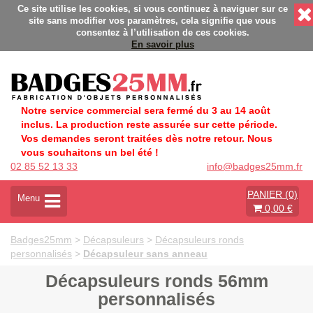
- Fabrication Française éco-responsable - Délais rapides - San
Ce site utilise les cookies, si vous continuez à naviguer sur ce
site sans modifier vos paramètres, cela signifie que vous
consentez à l’utilisation de ces cookies.
En savoir plus
Notre service commercial sera fermé du 3 au 14 août
inclus. La production reste assurée sur cette période.
Vos demandes seront traitées dès notre retour. Nous
vous souhaitons un bel été !
02 85 52 13 33
info@badges25mm.fr
PANIER (0)
A
Menu
0,00 €
c
t
i
Badges25mm
>
Décapsuleurs
>
Décapsuleurs ronds
v
personnalisés
>
Décapsuleur sans anneau
e
r
Décapsuleurs ronds 56mm
l
personnalisés
a
n