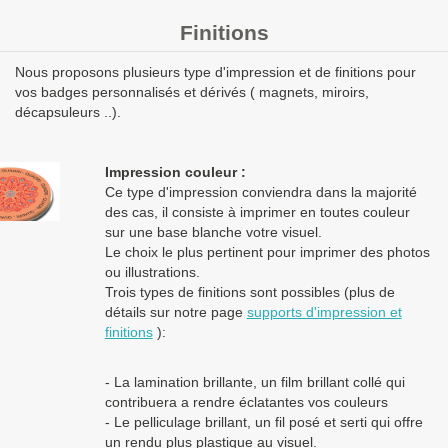
nous
pour un devis personnalisé
Finitions
Les clients Français paient le prix TTC (TVA 20%).
Nous proposons plusieurs type d'impression et de finitions pour
Les clients dans l’Union Européenne
possédant un numéro de
vos badges personnalisés et dérivés ( magnets, miroirs,
TVA intra-communautaire
paient le prix HT.
décapsuleurs ..).
Les clients en dehors de l’Union européenne paient le prix HT.
Impression couleur :
Ce type d'impression conviendra dans la majorité
des cas, il consiste à imprimer en toutes couleur
sur une base blanche votre visuel.
Le choix le plus pertinent pour imprimer des photos
ou illustrations.
Trois types de finitions sont possibles (plus de
détails sur notre page
supports d'impression et
finitions
):
- La lamination brillante, un film brillant collé qui
contribuera a rendre éclatantes vos couleurs
- Le pelliculage brillant, un fil posé et serti qui offre
un rendu plus plastique au visuel.