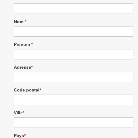
a
v
i
g
Nom
*
a
t
i
o
Prenom
*
n
Adresse
*
Code postal
*
Ville
*
Pays
*