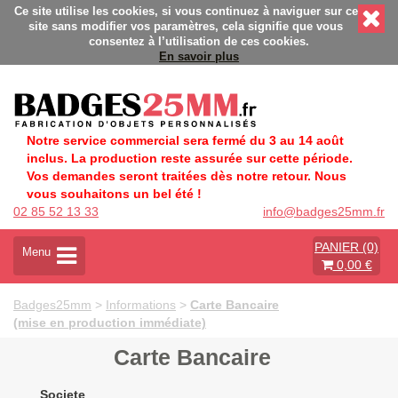
es personnalisés - Fabrication Française éco-responsable - Dé
Ce site utilise les cookies, si vous continuez à naviguer sur ce
site sans modifier vos paramètres, cela signifie que vous
consentez à l’utilisation de ces cookies.
En savoir plus
Notre service commercial sera fermé du 3 au 14 août
inclus. La production reste assurée sur cette période.
Vos demandes seront traitées dès notre retour. Nous
vous souhaitons un bel été !
02 85 52 13 33
info@badges25mm.fr
PANIER (0)
A
Menu
0,00 €
c
t
i
Badges25mm
>
Informations
>
Carte Bancaire
v
(mise en production immédiate)
e
r
Carte Bancaire
l
a
Societe
n