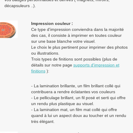
Les clients dans l’Union Européenne
possédant un numéro de
décapsuleurs ..).
TVA intra-communautaire
paient le prix HT.
Les clients en dehors de l’Union européenne paient le prix HT.
Impression couleur :
Ce type d'impression conviendra dans la majorité
des cas, il consiste à imprimer en toutes couleur
sur une base blanche votre visuel.
Le choix le plus pertinent pour imprimer des photos
ou illustrations.
Trois types de finitions sont possibles (plus de
détails sur notre page
supports d'impression et
finitions
):
- La lamination brillante, un film brillant collé qui
contribuera a rendre éclatantes vos couleurs
- Le pelliculage brillant, un fil posé et serti qui offre
un rendu plus plastique au visuel.
- La lamination mat, un film mat collé qui offre
quand à lui un aspect doux au toucher et un rendu
très élégant.