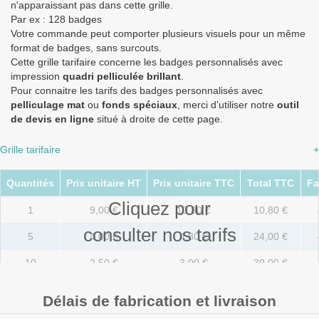
n'apparaissant pas dans cette grille.
Par ex : 128 badges
Votre commande peut comporter plusieurs visuels pour un même
format de badges, sans surcouts.
Cette grille tarifaire concerne les badges personnalisés avec
impression
quadri pelliculée brillant
.
Pour connaitre les tarifs des badges personnalisés avec
pelliculage mat
ou
fonds spéciaux
, merci d'utiliser notre
outil
de devis en ligne
situé à droite de cette page.
Grille tarifaire
+
Quantités
Prix unitaire HT
Prix unitaire TTC
Total TTC
Fa
Cliquez pour
1
9,00 €
10,80 €
10,80 €
consulter nos tarifs
5
4,00 €
4,80 €
24,00 €
10
2,50 €
3,00 €
30,00 €
20
1,50 €
1,80 €
36,00 €
Délais de fabrication et livraison
50
0,80 €
0,96 €
48,00 €