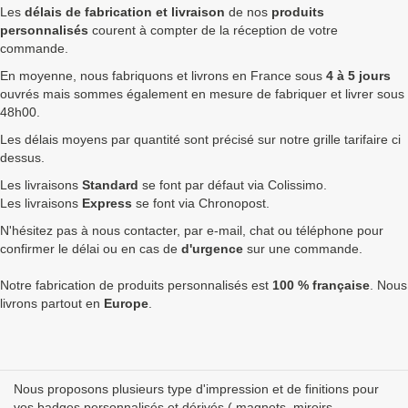
Les
délais de fabrication et livraison
de nos
produits
100
0,62 €
0,74 €
74,40 €
personnalisés
courent à compter de la réception de votre
commande.
250
0,56 €
0,67 €
168,00 €
En moyenne, nous fabriquons et livrons en France sous
4 à 5 jours
ouvrés mais sommes également en mesure de fabriquer et livrer sous
500
0,48 €
0,58 €
288,00 €
48h00.
750
0,45 €
0,54 €
405,00 €
Les délais moyens par quantité sont précisé sur notre grille tarifaire ci
dessus.
1000
0,42 €
0,50 €
504,00 €
Les livraisons
Standard
se font par défaut via Colissimo.
1750
0,40 €
0,48 €
840,00 €
Les livraisons
Express
se font via Chronopost.
N'hésitez pas à nous contacter, par e-mail, chat ou téléphone pour
2500
0,38 €
0,46 €
1 140,00 €
confirmer le délai ou en cas de
d'urgence
sur une commande.
5000
0,36 €
0,43 €
2 160,00 €
Notre fabrication de produits personnalisés est
100 % française
. Nous
Quantités
Prix unitaire HT
Prix unitaire TTC
Total TTC
Fa
livrons partout en
Europe
.
+ de 5000 Eco badge rectangulaire 85x55mm à fabriquer ?
contactez nous
pour un devis personnalisé
Nous proposons plusieurs type d'impression et de finitions pour
Les clients Français paient le prix TTC (TVA 20%).
vos badges personnalisés et dérivés ( magnets, miroirs,