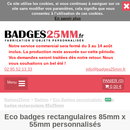
s - Fabrication Française éco-responsable - Délais rapides - S
Ce site utilise les cookies, si vous continuez à naviguer sur ce
site sans modifier vos paramètres, cela signifie que vous
consentez à l’utilisation de ces cookies.
En savoir plus
Notre service commercial sera fermé du 3 au 14 août
inclus. La production reste assurée sur cette période.
Vos demandes seront traitées dès notre retour. Nous
vous souhaitons un bel été !
02 85 52 13 33
info@badges25mm.fr
PANIER (0)
A
Menu
0,00 €
c
t
i
Badges25mm
>
Badges
>
Eco Badges personnalisés
>
Eco
v
badge rectangulaire 85x55mm
e
r
Eco badges rectangulaires 85mm x
l
55mm personnalisés
a
n