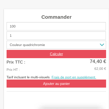
a
v
i
Commander
g
a
t
i
o
n
Calculer
74,40 €
Prix TTC :
62,00 €
Prix HT :
Tarif incluant le multi-visuels.
Frais de port en supplément.
Ajouter au panier