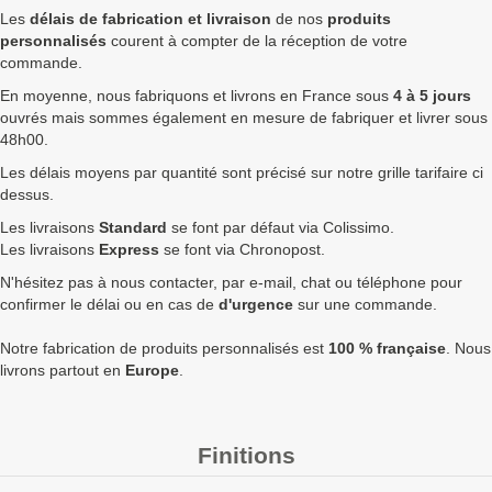
Les
délais de fabrication et livraison
de nos
produits
100
0,66 €
0,79 €
79,20 €
personnalisés
courent à compter de la réception de votre
commande.
250
0,58 €
0,70 €
174,00 €
En moyenne, nous fabriquons et livrons en France sous
4 à 5 jours
ouvrés mais sommes également en mesure de fabriquer et livrer sous
500
0,50 €
0,60 €
300,00 €
48h00.
750
0,47 €
0,56 €
423,00 €
Les délais moyens par quantité sont précisé sur notre grille tarifaire ci
dessus.
1000
0,44 €
0,53 €
528,00 €
Les livraisons
Standard
se font par défaut via Colissimo.
1750
0,41 €
0,49 €
861,00 €
Les livraisons
Express
se font via Chronopost.
N'hésitez pas à nous contacter, par e-mail, chat ou téléphone pour
2500
0,37 €
0,44 €
1 110,00 €
confirmer le délai ou en cas de
d'urgence
sur une commande.
5000
0,34 €
0,41 €
2 040,00 €
Notre fabrication de produits personnalisés est
100 % française
. Nous
Quantités
Prix unitaire HT
Prix unitaire TTC
Total TTC
Fa
livrons partout en
Europe
.
+ de 5000 Badge rond 63mm à fabriquer ?
contactez nous
pour un devis personnalisé
Finitions
Les clients Français paient le prix TTC (TVA 20%).