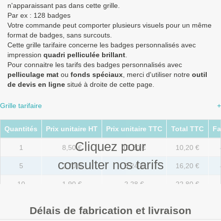
n'apparaissant pas dans cette grille.
Par ex : 128 badges
Votre commande peut comporter plusieurs visuels pour un même
format de badges, sans surcouts.
Cette grille tarifaire concerne les badges personnalisés avec
impression
quadri pelliculée brillant
.
Pour connaitre les tarifs des badges personnalisés avec
pelliculage mat
ou
fonds spéciaux
, merci d'utiliser notre
outil
de devis en ligne
situé à droite de cette page.
Grille tarifaire
+
Quantités
Prix unitaire HT
Prix unitaire TTC
Total TTC
Fa
Cliquez pour
1
8,50 €
10,20 €
10,20 €
consulter nos tarifs
5
2,70 €
3,24 €
16,20 €
10
1,90 €
2,28 €
22,80 €
20
1,40 €
1,68 €
33,60 €
Délais de fabrication et livraison
50
0,83 €
1,00 €
49,80 €