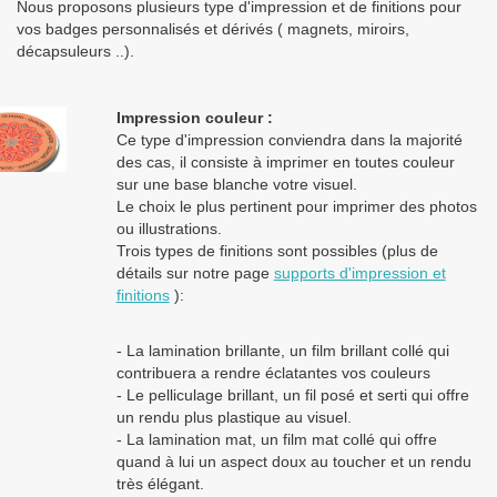
Nous proposons plusieurs type d'impression et de finitions pour
Les clients dans l’Union Européenne
possédant un numéro de
vos badges personnalisés et dérivés ( magnets, miroirs,
TVA intra-communautaire
paient le prix HT.
décapsuleurs ..).
Les clients en dehors de l’Union européenne paient le prix HT.
Impression couleur :
Ce type d'impression conviendra dans la majorité
des cas, il consiste à imprimer en toutes couleur
sur une base blanche votre visuel.
Le choix le plus pertinent pour imprimer des photos
ou illustrations.
Trois types de finitions sont possibles (plus de
détails sur notre page
supports d'impression et
finitions
):
- La lamination brillante, un film brillant collé qui
contribuera a rendre éclatantes vos couleurs
- Le pelliculage brillant, un fil posé et serti qui offre
un rendu plus plastique au visuel.
- La lamination mat, un film mat collé qui offre
quand à lui un aspect doux au toucher et un rendu
très élégant.