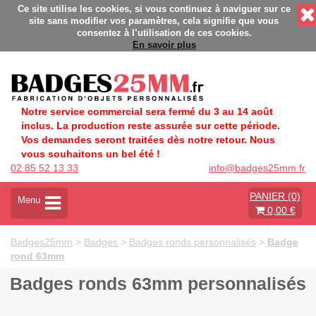
brication Française éco-responsable - Délais rapides - Sans m
Ce site utilise les cookies, si vous continuez à naviguer sur ce
site sans modifier vos paramètres, cela signifie que vous
consentez à l’utilisation de ces cookies.
En savoir plus
Notre service commercial sera fermé du 3 au 14 août
inclus. La production reste assurée sur cette période.
Vos demandes seront traitées dès notre retour. Nous
vous souhaitons un bel été !
02 85 52 13 33
info@badges25mm.fr
PANIER (0)
A
Menu
0,00 €
c
t
i
Badges25mm
>
Badges
>
Badges ronds personnalisés
>
Badge
v
rond 63mm
e
r
Badges ronds 63mm personnalisés
l
a
n