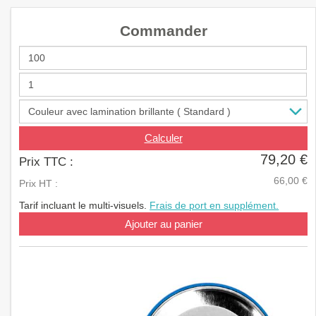
a
v
Commander
i
g
a
t
i
o
n
Calculer
79,20 €
Prix TTC :
66,00 €
Prix HT :
Tarif incluant le multi-visuels.
Frais de port en supplément.
Ajouter au panier