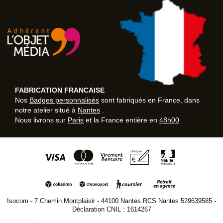
FABRICATION FRANCAISE
Nos
Badges personnalisés
sont fabriqués en France, dans
notre atelier situé à
Nantes
.
Nous livrons sur
Paris
et la France entière en
48h00
Isocom - 7 Chemin Montplaisir - 44100 Nantes RCS Nantes 529639585 -
Déclaration CNIL : 1614267