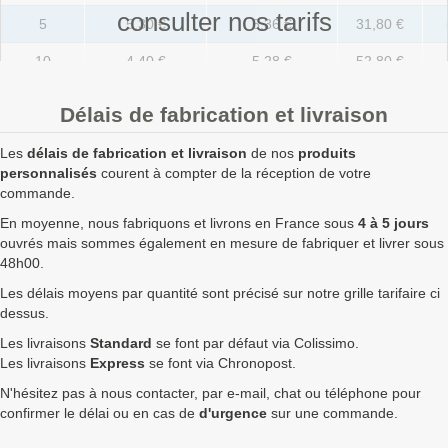
consulter nos tarifs
5
5,30 €
6,36 €
31,80 €
10
4,40 €
5,28 €
52,80 €
20
3,30 €
3,96 €
79,20 €
Délais de fabrication et livraison
50
2,00 €
2,40 €
120,00 €
Les
délais de fabrication et livraison
de nos
produits
100
1,68 €
2,02 €
201,60 €
personnalisés
courent à compter de la réception de votre
commande.
250
1,57 €
1,88 €
471,00 €
En moyenne, nous fabriquons et livrons en France sous
4 à 5 jours
ouvrés mais sommes également en mesure de fabriquer et livrer sous
500
1,50 €
1,80 €
900,00 €
48h00.
750
1,47 €
1,76 €
1 323,00 €
Les délais moyens par quantité sont précisé sur notre grille tarifaire ci
dessus.
1000
1,43 €
1,72 €
1 716,00 €
Les livraisons
Standard
se font par défaut via Colissimo.
1750
1,39 €
1,67 €
2 919,00 €
Les livraisons
Express
se font via Chronopost.
N'hésitez pas à nous contacter, par e-mail, chat ou téléphone pour
2500
1,34 €
1,61 €
4 020,00 €
8
confirmer le délai ou en cas de
d'urgence
sur une commande.
5000
1,29 €
1,55 €
7 740,00 €
1