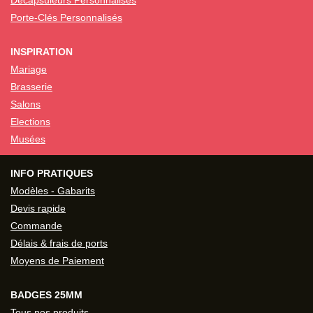
Décapsuleurs Personnalisés
Porte-Clés Personnalisés
INSPIRATION
Mariage
Brasserie
Salons
Elections
Musées
INFO PRATIQUES
Modèles - Gabarits
Devis rapide
Commande
Délais & frais de ports
Moyens de Paiement
BADGES 25MM
Tous nos produits