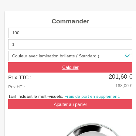
a
v
i
Commander
g
a
t
i
o
n
Calculer
201,60 €
Prix TTC :
168,00 €
Prix HT :
Tarif incluant le multi-visuels.
Frais de port en supplément.
Ajouter au panier