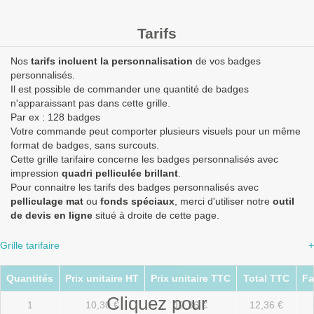
Tarifs
Nos
tarifs incluent la personnalisation
de vos badges
personnalisés.
Il est possible de commander une quantité de badges
n'apparaissant pas dans cette grille.
Par ex : 128 badges
Votre commande peut comporter plusieurs visuels pour un même
format de badges, sans surcouts.
Cette grille tarifaire concerne les badges personnalisés avec
impression
quadri pelliculée brillant
.
Pour connaitre les tarifs des badges personnalisés avec
pelliculage mat
ou
fonds spéciaux
, merci d'utiliser notre
outil
de devis en ligne
situé à droite de cette page.
Grille tarifaire
+
Quantités
Prix unitaire HT
Prix unitaire TTC
Total TTC
Fa
Cliquez pour
1
10,30 €
12,36 €
12,36 €