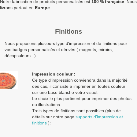
Notre fabrication de produits personnalisés est
100 % française
. Nous
Quantités
Prix unitaire HT
Prix unitaire TTC
Total TTC
Fa
livrons partout en
Europe
.
+ de 5000 Badge rond 88mm attache aimantée double à
fabriquer ?
contactez nous
pour un devis personnalisé
Finitions
Les clients Français paient le prix TTC (TVA 20%).
Nous proposons plusieurs type d'impression et de finitions pour
Les clients dans l’Union Européenne
possédant un numéro de
vos badges personnalisés et dérivés ( magnets, miroirs,
TVA intra-communautaire
paient le prix HT.
décapsuleurs ..).
Les clients en dehors de l’Union européenne paient le prix HT.
Impression couleur :
Ce type d'impression conviendra dans la majorité
des cas, il consiste à imprimer en toutes couleur
sur une base blanche votre visuel.
Le choix le plus pertinent pour imprimer des photos
ou illustrations.
Trois types de finitions sont possibles (plus de
détails sur notre page
supports d'impression et
finitions
):