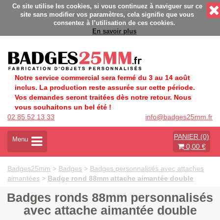
 - Fabrication Française éco-responsable - Délais rapides - Sa
Ce site utilise les cookies, si vous continuez à naviguer sur ce
site sans modifier vos paramètres, cela signifie que vous
consentez à l’utilisation de ces cookies.
En savoir plus
Notre service commercial sera fermé du 3 au 14 août
inclus. La production reste assurée sur cette période.
Vos demandes seront traitées dès notre retour. Nous
vous souhaitons un bel été !
02 85 52 13 33
info@badges25mm.fr
PANIER (0)
A
Menu
0,00 €
c
t
i
Badges25mm
>
Badges
>
Badges personnalisés avec attaches
v
aimantées
>
Badge rond 88mm attache aimantée double
e
r
Badges ronds 88mm personnalisés
l
avec attache aimantée double
a
n