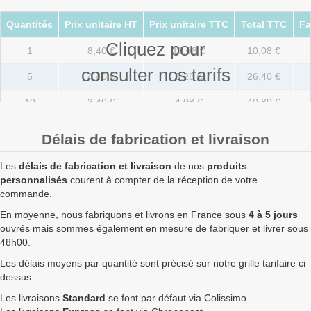
Quantités
Prix unitaire HT
Prix unitaire TTC
Total TTC
Fa
Cliquez pour
1
8,40 €
10,08 €
10,08 €
consulter nos tarifs
5
4,40 €
5,28 €
26,40 €
10
3,40 €
4,08 €
40,80 €
20
2,40 €
2,88 €
57,60 €
Délais de fabrication et livraison
50
1,40 €
1,68 €
84,00 €
Les
délais de fabrication et livraison
de nos
produits
100
1,20 €
1,44 €
144,00 €
personnalisés
courent à compter de la réception de votre
commande.
250
1,07 €
1,28 €
321,00 €
En moyenne, nous fabriquons et livrons en France sous
4 à 5 jours
ouvrés mais sommes également en mesure de fabriquer et livrer sous
500
0,97 €
1,16 €
582,00 €
48h00.
750
0,93 €
1,12 €
837,00 €
Les délais moyens par quantité sont précisé sur notre grille tarifaire ci
dessus.
1000
0,90 €
1,08 €
1 080,00 €
Les livraisons
Standard
se font par défaut via Colissimo.
1750
0,89 €
1,07 €
1 869,00 €