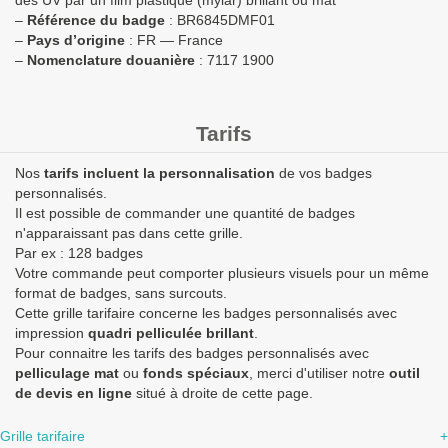
des UV par un film plastique (mylar) brillant ou mat
–
Référence du badge
: BR6845DMF01
–
Pays d’origine
: FR — France
–
Nomenclature douanière
: 7117 1900
Tarifs
Nos
tarifs incluent la personnalisation
de vos badges
personnalisés.
Il est possible de commander une quantité de badges
n'apparaissant pas dans cette grille.
Par ex : 128 badges
Votre commande peut comporter plusieurs visuels pour un même
format de badges, sans surcouts.
Cette grille tarifaire concerne les badges personnalisés avec
impression
quadri pelliculée brillant
.
Pour connaitre les tarifs des badges personnalisés avec
pelliculage mat
ou
fonds spéciaux
, merci d'utiliser notre
outil
de devis en ligne
situé à droite de cette page.
Grille tarifaire
+