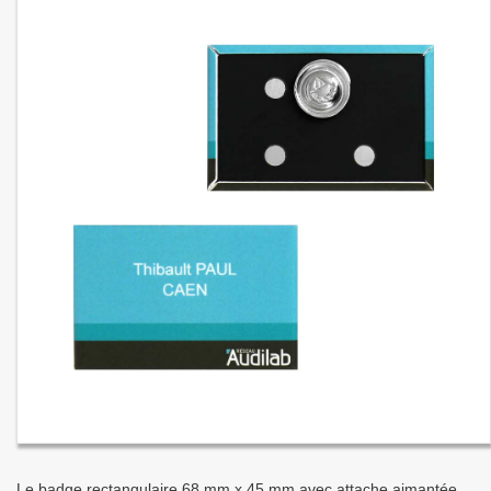
Le badge rectangulaire 68 mm x 45 mm avec attache aimantée