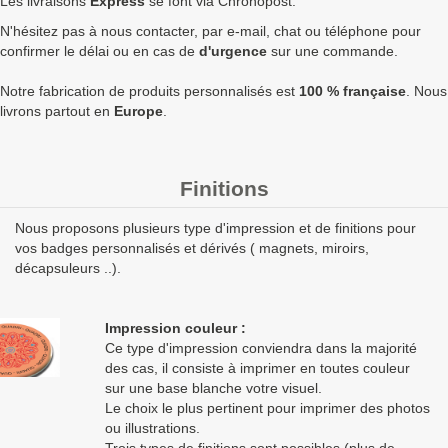
Les livraisons
Express
se font via Chronopost.
N'hésitez pas à nous contacter, par e-mail, chat ou téléphone pour
2500
0,87 €
1,04 €
2 610,00 €
8
confirmer le délai ou en cas de
d'urgence
sur une commande.
5000
0,84 €
1,01 €
5 040,00 €
1
Notre fabrication de produits personnalisés est
100 % française
. Nous
Quantités
Prix unitaire HT
Prix unitaire TTC
Total TTC
Fa
livrons partout en
Europe
.
+ de 5000 Badge rectangulaire 68x45mm attache aimantée
ronde à fabriquer ?
contactez nous
pour un devis
Finitions
personnalisé
Nous proposons plusieurs type d'impression et de finitions pour
Les clients Français paient le prix TTC (TVA 20%).
vos badges personnalisés et dérivés ( magnets, miroirs,
Les clients dans l’Union Européenne
possédant un numéro de
décapsuleurs ..).
TVA intra-communautaire
paient le prix HT.
Les clients en dehors de l’Union européenne paient le prix HT.
Impression couleur :
Ce type d'impression conviendra dans la majorité
des cas, il consiste à imprimer en toutes couleur
sur une base blanche votre visuel.
Le choix le plus pertinent pour imprimer des photos
ou illustrations.
Trois types de finitions sont possibles (plus de