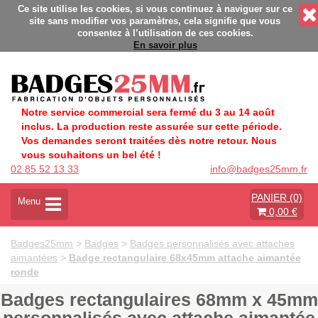
- Fabrication Française éco-responsable - Délais rapides - Sa
Ce site utilise les cookies, si vous continuez à naviguer sur ce
site sans modifier vos paramètres, cela signifie que vous
consentez à l’utilisation de ces cookies.
En savoir plus
Notre service commercial sera fermé du 3 au 14 août
inclus. La production reste assurée sur cette période.
Vos demandes seront traitées dès notre retour. Nous
vous souhaitons un bel été !
02 85 52 13 33
info@badges25mm.fr
PANIER (0)
A
Menu
0,00 €
c
t
i
Badges25mm
>
Badges
>
Badges personnalisés avec attaches
v
aimantées
>
Badge rectangulaire 68x45mm attache aimantée
e
ronde
r
l
Badges rectangulaires 68mm x 45mm
a
n