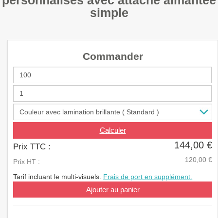
personnalisés avec attache aimantée
a
simple
v
i
g
a
t
Commander
i
o
n
Calculer
144,00 €
Prix TTC :
120,00 €
Prix HT :
Tarif incluant le multi-visuels.
Frais de port en supplément.
Ajouter au panier