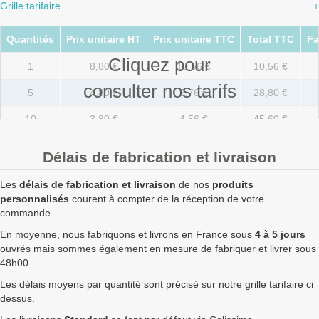
Grille tarifaire
+
Quantités
Prix unitaire HT
Prix unitaire TTC
Total TTC
Fa
Cliquez pour
1
8,80 €
10,56 €
10,56 €
consulter nos tarifs
5
4,80 €
5,76 €
28,80 €
10
3,80 €
4,56 €
45,60 €
20
2,80 €
3,36 €
67,20 €
Délais de fabrication et livraison
50
1,80 €
2,16 €
108,00 €
Les
délais de fabrication et livraison
de nos
produits
100
1,60 €
1,92 €
192,00 €
personnalisés
courent à compter de la réception de votre
commande.
250
1,47 €
1,76 €
441,00 €
En moyenne, nous fabriquons et livrons en France sous
4 à 5 jours
ouvrés mais sommes également en mesure de fabriquer et livrer sous
500
1,37 €
1,64 €
822,00 €
48h00.
750
1,33 €
1,60 €
1 197,00 €
Les délais moyens par quantité sont précisé sur notre grille tarifaire ci
dessus.
1000
1,30 €
1,56 €
1 560,00 €