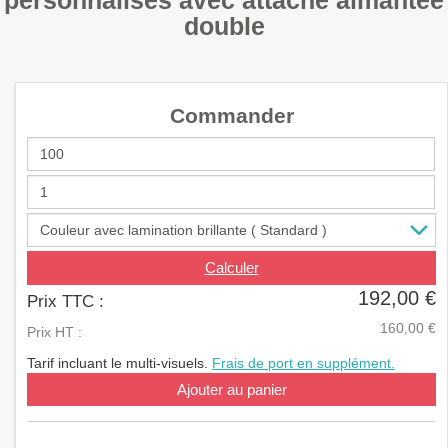
personnalisés avec attache aimantée
a
double
v
i
g
a
t
Commander
i
o
n
Calculer
192,00 €
Prix TTC :
160,00 €
Prix HT :
Tarif incluant le multi-visuels.
Frais de port en supplément.
Ajouter au panier