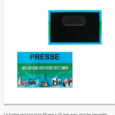
Le badge rectangulaire 68 mm x 45 mm avec attache aimantée