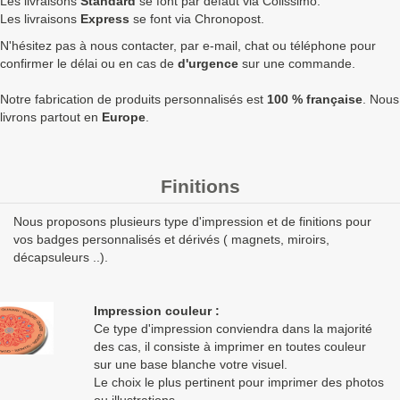
Les livraisons
Standard
se font par défaut via Colissimo.
1750
1,29 €
1,55 €
2 709,00 €
Les livraisons
Express
se font via Chronopost.
N'hésitez pas à nous contacter, par e-mail, chat ou téléphone pour
2500
1,27 €
1,52 €
3 810,00 €
8
confirmer le délai ou en cas de
d'urgence
sur une commande.
5000
1,24 €
1,49 €
7 440,00 €
1
Notre fabrication de produits personnalisés est
100 % française
. Nous
Quantités
Prix unitaire HT
Prix unitaire TTC
Total TTC
Fa
livrons partout en
Europe
.
+ de 5000 Badge rectangulaire 68x45mm attache aimantée
double à fabriquer ?
contactez nous
pour un devis
Finitions
personnalisé
Nous proposons plusieurs type d'impression et de finitions pour
Les clients Français paient le prix TTC (TVA 20%).
vos badges personnalisés et dérivés ( magnets, miroirs,
Les clients dans l’Union Européenne
possédant un numéro de
décapsuleurs ..).
TVA intra-communautaire
paient le prix HT.
Les clients en dehors de l’Union européenne paient le prix HT.
Impression couleur :
Ce type d'impression conviendra dans la majorité
des cas, il consiste à imprimer en toutes couleur
sur une base blanche votre visuel.
Le choix le plus pertinent pour imprimer des photos
ou illustrations.