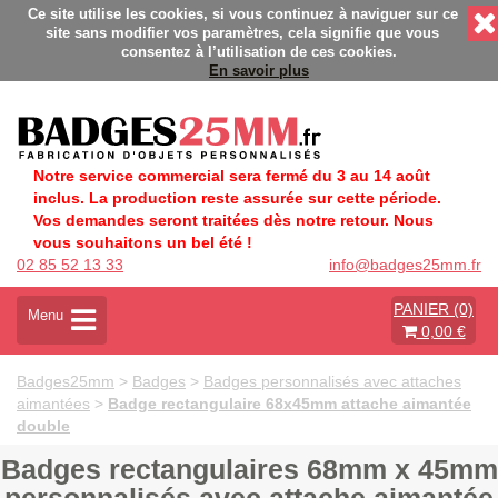
Fabrication Française éco-responsable - Délais rapides - Sans
Ce site utilise les cookies, si vous continuez à naviguer sur ce
site sans modifier vos paramètres, cela signifie que vous
consentez à l’utilisation de ces cookies.
En savoir plus
Notre service commercial sera fermé du 3 au 14 août
inclus. La production reste assurée sur cette période.
Vos demandes seront traitées dès notre retour. Nous
vous souhaitons un bel été !
02 85 52 13 33
info@badges25mm.fr
PANIER (0)
A
Menu
0,00 €
c
t
i
Badges25mm
>
Badges
>
Badges personnalisés avec attaches
v
aimantées
>
Badge rectangulaire 68x45mm attache aimantée
e
double
r
l
Badges rectangulaires 68mm x 45mm
a
n