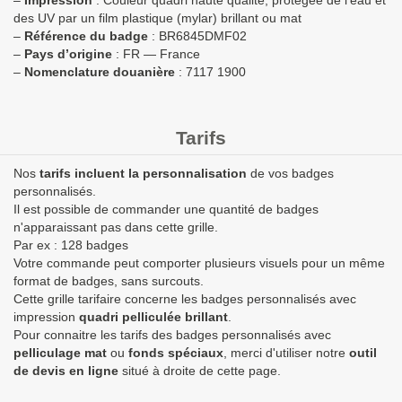
–
Impression
: Couleur quadri haute qualité, protégée de l’eau et
des UV par un film plastique (mylar) brillant ou mat
–
Référence du badge
: BR6845DMF02
–
Pays d’origine
: FR — France
–
Nomenclature douanière
: 7117 1900
Tarifs
Nos
tarifs incluent la personnalisation
de vos badges
personnalisés.
Il est possible de commander une quantité de badges
n'apparaissant pas dans cette grille.
Par ex : 128 badges
Votre commande peut comporter plusieurs visuels pour un même
format de badges, sans surcouts.
Cette grille tarifaire concerne les badges personnalisés avec
impression
quadri pelliculée brillant
.
Pour connaitre les tarifs des badges personnalisés avec
pelliculage mat
ou
fonds spéciaux
, merci d'utiliser notre
outil
de devis en ligne
situé à droite de cette page.