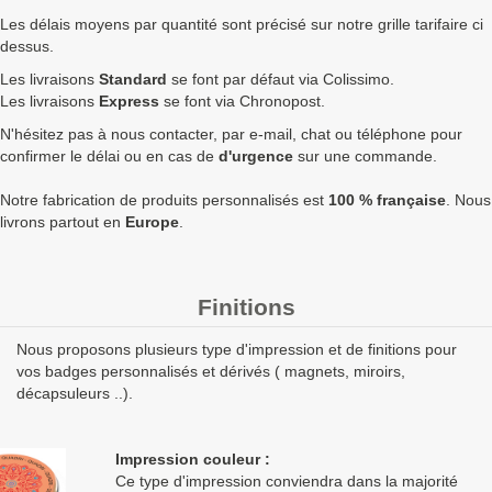
750
1,43 €
1,72 €
1 287,00 €
Les délais moyens par quantité sont précisé sur notre grille tarifaire ci
dessus.
1000
1,40 €
1,68 €
1 680,00 €
Les livraisons
Standard
se font par défaut via Colissimo.
1750
1,37 €
1,64 €
2 877,00 €
Les livraisons
Express
se font via Chronopost.
N'hésitez pas à nous contacter, par e-mail, chat ou téléphone pour
2500
1,35 €
1,62 €
4 050,00 €
8
confirmer le délai ou en cas de
d'urgence
sur une commande.
5000
1,33 €
1,60 €
7 980,00 €
1
Notre fabrication de produits personnalisés est
100 % française
. Nous
Quantités
Prix unitaire HT
Prix unitaire TTC
Total TTC
Fa
livrons partout en
Europe
.
+ de 5000 Badge losange 80mm attache aimantée double à
fabriquer ?
contactez nous
pour un devis personnalisé
Finitions
Les clients Français paient le prix TTC (TVA 20%).
Nous proposons plusieurs type d'impression et de finitions pour
Les clients dans l’Union Européenne
possédant un numéro de
vos badges personnalisés et dérivés ( magnets, miroirs,
TVA intra-communautaire
paient le prix HT.
décapsuleurs ..).
Les clients en dehors de l’Union européenne paient le prix HT.
Impression couleur :
Ce type d'impression conviendra dans la majorité