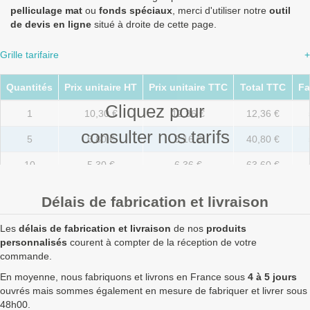
pelliculage mat
ou
fonds spéciaux
, merci d'utiliser notre
outil
de devis en ligne
situé à droite de cette page.
Grille tarifaire
+
Quantités
Prix unitaire HT
Prix unitaire TTC
Total TTC
Fa
Cliquez pour
1
10,30 €
12,36 €
12,36 €
consulter nos tarifs
5
6,80 €
8,16 €
40,80 €
10
5,30 €
6,36 €
63,60 €
20
3,80 €
4,56 €
91,20 €
Délais de fabrication et livraison
50
2,50 €
3,00 €
150,00 €
Les
délais de fabrication et livraison
de nos
produits
100
1,90 €
2,28 €
228,00 €
personnalisés
courent à compter de la réception de votre
commande.
250
1,63 €
1,96 €
489,00 €
En moyenne, nous fabriquons et livrons en France sous
4 à 5 jours
ouvrés mais sommes également en mesure de fabriquer et livrer sous
500
1,47 €
1,76 €
882,00 €
48h00.