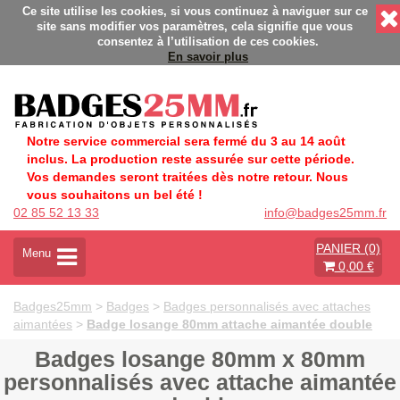
lisés - Fabrication Française éco-responsable - Délais rapides
Ce site utilise les cookies, si vous continuez à naviguer sur ce
site sans modifier vos paramètres, cela signifie que vous
consentez à l’utilisation de ces cookies.
En savoir plus
Notre service commercial sera fermé du 3 au 14 août
inclus. La production reste assurée sur cette période.
Vos demandes seront traitées dès notre retour. Nous
vous souhaitons un bel été !
02 85 52 13 33
info@badges25mm.fr
PANIER (0)
A
Menu
0,00 €
c
t
i
Badges25mm
>
Badges
>
Badges personnalisés avec attaches
v
aimantées
>
Badge losange 80mm attache aimantée double
e
r
Badges losange 80mm x 80mm
l
personnalisés avec attache aimantée
a
n