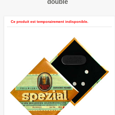
double
a
v
i
g
Ce produit est temporairement indisponible.
a
t
i
o
n