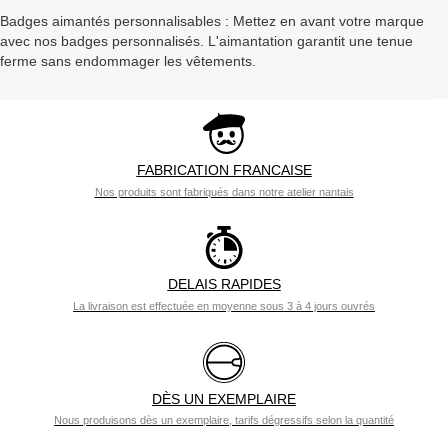
a
Badges aimantés personnalisables : Mettez en avant votre marque
v
avec nos badges personnalisés. L'aimantation garantit une tenue
i
ferme sans endommager les vêtements.
g
a
t
i
o
n
FABRICATION FRANCAISE
Nos produits sont fabriqués dans notre atelier nantais
DELAIS RAPIDES
La livraison est effectuée en moyenne sous 3 à 4 jours ouvrés
DÈS UN EXEMPLAIRE
Nous produisons dès un exemplaire, tarifs dégressifs selon la quantité