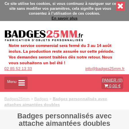
Badges personnalisés - Fabrication Française éco-responsable -
Ce site utilise les cookies, si vous continuez à naviguer sur ce
site sans modifier vos paramètres, cela signifie que vous
consentez à l’utilisation de ces cookies.
En savoir plus
Notre service commercial sera fermé du 3 au 14 août
inclus. La production reste assurée sur cette période.
Vos demandes seront traitées dès notre retour. Nous
vous souhaitons un bel été !
02 85 52 13 33
info@badges25mm.fr
PANIER (0)
A
Menu
0,00 €
c
t
i
Badges25mm
>
Badges
>
Badges personnalisés avec
v
attaches aimantées doubles
e
r
Badges personnalisés avec
l
attache aimantées doubles
a
n