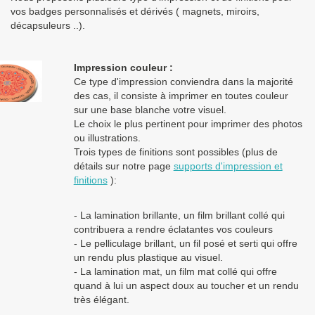
Les clients dans l’Union Européenne
possédant un numéro de
vos badges personnalisés et dérivés ( magnets, miroirs,
TVA intra-communautaire
paient le prix HT.
décapsuleurs ..).
Les clients en dehors de l’Union européenne paient le prix HT.
Impression couleur :
Ce type d'impression conviendra dans la majorité
des cas, il consiste à imprimer en toutes couleur
sur une base blanche votre visuel.
Le choix le plus pertinent pour imprimer des photos
ou illustrations.
Trois types de finitions sont possibles (plus de
détails sur notre page
supports d'impression et
finitions
):
- La lamination brillante, un film brillant collé qui
contribuera a rendre éclatantes vos couleurs
- Le pelliculage brillant, un fil posé et serti qui offre
un rendu plus plastique au visuel.
- La lamination mat, un film mat collé qui offre
quand à lui un aspect doux au toucher et un rendu
très élégant.