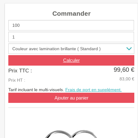
a
v
Commander
i
g
a
t
i
o
n
Calculer
99,60 €
Prix TTC :
83,00 €
Prix HT :
Tarif incluant le multi-visuels.
Frais de port en supplément.
Ajouter au panier