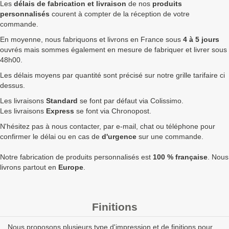
Les
délais de fabrication et livraison
de nos
produits
100
0,83 €
1,00 €
99,60 €
personnalisés
courent à compter de la réception de votre
commande.
250
0,77 €
0,92 €
231,00 €
En moyenne, nous fabriquons et livrons en France sous
4 à 5 jours
ouvrés mais sommes également en mesure de fabriquer et livrer sous
500
0,67 €
0,80 €
402,00 €
48h00.
750
0,64 €
0,77 €
576,00 €
Les délais moyens par quantité sont précisé sur notre grille tarifaire ci
dessus.
1000
0,62 €
0,74 €
744,00 €
Les livraisons
Standard
se font par défaut via Colissimo.
1750
0,61 €
0,73 €
1 281,00 €
Les livraisons
Express
se font via Chronopost.
N'hésitez pas à nous contacter, par e-mail, chat ou téléphone pour
2500
0,60 €
0,72 €
1 800,00 €
confirmer le délai ou en cas de
d'urgence
sur une commande.
5000
0,55 €
0,66 €
3 300,00 €
Notre fabrication de produits personnalisés est
100 % française
. Nous
Quantités
Prix unitaire HT
Prix unitaire TTC
Total TTC
Fa
livrons partout en
Europe
.
+ de 5000 Tirette 38mm à fabriquer ?
contactez nous
pour
un devis personnalisé
Finitions
Les clients Français paient le prix TTC (TVA 20%).
Nous proposons plusieurs type d'impression et de finitions pour