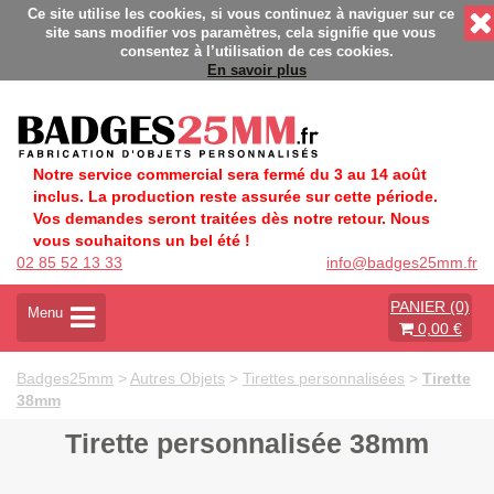
abrication Française éco-responsable - Délais rapides - Sans 
Ce site utilise les cookies, si vous continuez à naviguer sur ce
site sans modifier vos paramètres, cela signifie que vous
consentez à l’utilisation de ces cookies.
En savoir plus
Notre service commercial sera fermé du 3 au 14 août
inclus. La production reste assurée sur cette période.
Vos demandes seront traitées dès notre retour. Nous
vous souhaitons un bel été !
02 85 52 13 33
info@badges25mm.fr
PANIER (0)
A
Menu
0,00 €
c
t
i
Badges25mm
>
Autres Objets
>
Tirettes personnalisées
>
Tirette
v
38mm
e
r
Tirette personnalisée 38mm
l
a
n