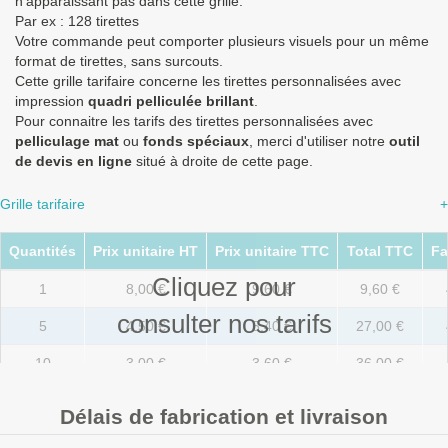
n'apparaissant pas dans cette grille.
Par ex : 128 tirettes
Votre commande peut comporter plusieurs visuels pour un même
format de tirettes, sans surcouts.
Cette grille tarifaire concerne les tirettes personnalisées avec
impression
quadri pelliculée brillant
.
Pour connaitre les tarifs des tirettes personnalisées avec
pelliculage mat
ou
fonds spéciaux
, merci d'utiliser notre
outil
de devis en ligne
situé à droite de cette page.
Grille tarifaire
+
Quantités
Prix unitaire HT
Prix unitaire TTC
Total TTC
Fa
Cliquez pour
1
8,00 €
9,60 €
9,60 €
consulter nos tarifs
5
4,50 €
5,40 €
27,00 €
10
3,00 €
3,60 €
36,00 €
20
2,10 €
2,52 €
50,40 €
Délais de fabrication et livraison
50
1,25 €
1,50 €
75,00 €