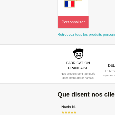
Personnaliser
Retrouvez tous les produits perso
FABRICATION
DEL
FRANCAISE
La livra
Nos produits sont fabriqués
moyenne s
dans notre atelier nantais
Que disent nos cli
Navis N.