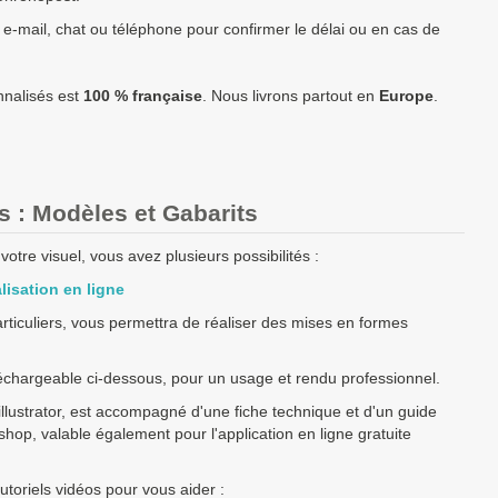
0,90 €
900,00 €
7 à 10 jours
1 à 2 jours
 e-mail, chat ou téléphone pour confirmer le délai ou en cas de
0,88 €
1 533,00 €
9 à 12 jours
1 à 2 jours
0,85 €
2 130,00 €
12 à 15 jours
1 à 2 jours
nnalisés est
100 % française
. Nous livrons partout en
Europe
.
0,83 €
4 140,00 €
14 à 18 jours
1 à 2 jours
Prix unitaire TTC
Total TTC
Fabrication
Livraison
angle à fabriquer ?
contactez nous
pour un devis personnalisé
s : Modèles et Gabarits
otre visuel, vous avez plusieurs possibilités :
rix TTC (TVA 20%).
enne
possédant un numéro de TVA intra-communautaire
paient le
lisation en ligne
particuliers, vous permettra de réaliser des mises en formes
 européenne paient le prix HT.
échargeable ci-dessous, pour un usage et rendu professionnel.
llustrator, est accompagné d'une fiche technique et d'un guide
toshop, valable également pour l'application en ligne gratuite
toriels vidéos pour vous aider :