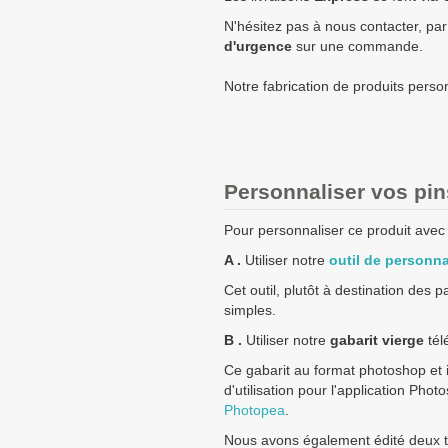
1000
0,75 €
N'hésitez pas à nous contacter, par
d'urgence
sur une commande.
1750
0,73 €
2500
0,71 €
Notre fabrication de produits perso
5000
0,69 €
Quantités
Prix unitaire HT
+ de 5000 Pin's argenté rect
Personnaliser vos pin
Pour personnaliser ce produit avec v
Les clients Français paient le p
Les clients dans l’Union Europé
A .
Utiliser notre
outil de personna
prix HT.
Cet outil, plutôt à destination des 
Les clients en dehors de l’Union
simples.
B .
Utiliser notre
gabarit vierge
tél
Ce gabarit au format photoshop et i
d'utilisation pour l'application Pho
Photopea
.
Nous avons également édité deux tu