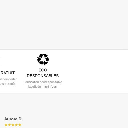
ECO
RATUIT
RESPONSABLES
t comporter
Fabrication écoresponsable
ans surcoût
labellisée Imprim'vert
Aurore D.