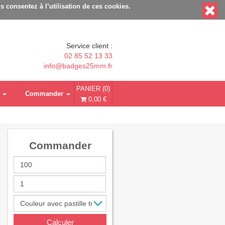
able - Délais rapides - Sans minimum de commande
s consentez à l’utilisation de ces cookies.
Service client :
02 85 52 13 33
info@badges25mm.fr
PANIER (0)
Commander
0,00 €
Commander
Calculer