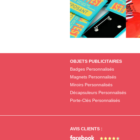
OBJETS PUBLICITAIRES
Badges Personnalisés
Magnets Personnalisés
Miroirs Personnalisés
Décapsuleurs Personnalisés
Porte-Clés Personnalisés
AVIS CLIENTS :