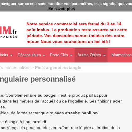
Badges personnalisés - Fabrication Française éco-respons
à naviguer sur ce site sans modifier vos paramètres, cela signifie que vou
En savoir plus
Notre service commercial sera fermé du 3 au 14
août inclus. La production reste assurée sur cette
période. Vos demandes seront traitées dès notre
retour. Nous vous souhaitons un bel été !
iroirs
Décapsuleurs
Porte-Clés
Autres Objets
Informations
n's personnalisés
>
Pin's argenté rectangle
angulaire personnalisé
ce. Complémentaire au badge, il est le produit parfait pour
dans les metiers de l'accueil ou de l'hotellerie. Ses finitions acier
sse.
ables, de forme rectangulaire
avec attache papillon
.
ne épingle à bout arrondi.
s serrées, cela peut toutefois entraîner une légère altération de la