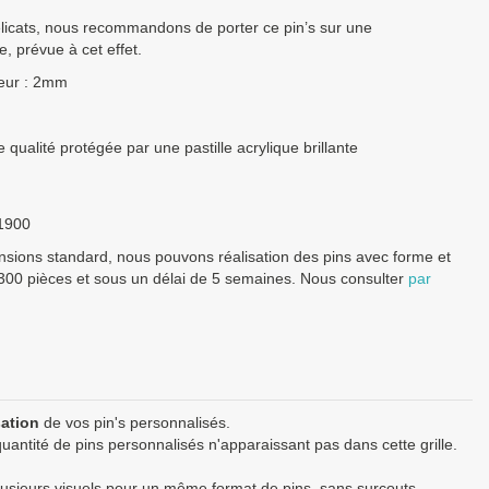
licats, nous recommandons de porter ce pin’s sur une
, prévue à cet effet.
eur : 2mm
qualité protégée par une pastille acrylique brillante
1900
ensions standard, nous pouvons réalisation des pins avec forme et
300 pièces et sous un délai de 5 semaines. Nous consulter
par
sation
de vos pin's personnalisés.
antité de pins personnalisés n'apparaissant pas dans cette grille.
sieurs visuels pour un même format de pins, sans surcouts.