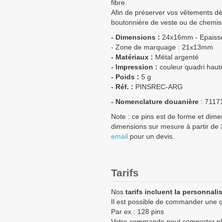
fibre.
Afin de préserver vos vêtements dé
boutonnière de veste ou de chemise
- Dimensions :
24x16mm - Epaiss
- Zone de marquage : 21x13mm
- Matériaux :
Métal argenté
- Impression :
couleur quadri haute 
- Poids :
5 g
- Réf. :
PINSREC-ARG
- Nomenclature douanière
:
7117
Note : ce pins est de forme et dim
dimensions sur mesure à partir de 
email
pour un devis.
Tarifs
Nos
tarifs incluent la personnali
Il est possible de commander une qu
Par ex : 128 pins
Votre commande peut comporter plu