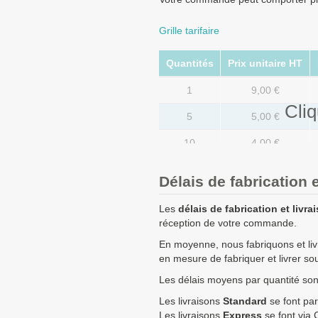
Grille tarifaire
Quantités
Prix unitaire HT
1
9,00 €
Cliq
5
5,00 €
10
4,00 €
20
2,50 €
Délais de fabrication e
50
1,70 €
Les
délais de fabrication et livra
100
1,20 €
réception de votre commande.
En moyenne, nous fabriquons et li
250
0,88 €
en mesure de fabriquer et livrer s
500
0,84 €
Les délais moyens par quantité sont 
750
0,80 €
Les livraisons
Standard
se font par
Les livraisons
Express
se font via 