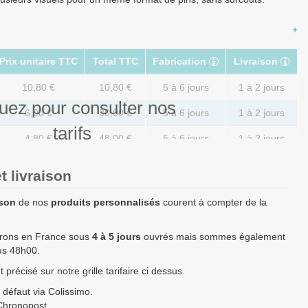
+
Prix unitaire TTC
Total TTC
Fabrication
Livraison
10,80 €
10,80 €
5 à 6 jours
1 à 2 jours
uez pour consulter nos
6,00 €
30,00 €
5 à 6 jours
1 à 2 jours
tarifs
4,80 €
48,00 €
5 à 6 jours
1 à 2 jours
3,00 €
60,00 €
5 à 6 jours
1 à 2 jours
t livraison
2,04 €
102,00 €
5 à 6 jours
1 à 2 jours
ison
de nos
produits personnalisés
courent à compter de la
1,44 €
144,00 €
5 à 6 jours
1 à 2 jours
vrons en France sous
4 à 5 jours
ouvrés mais sommes également
1,06 €
264,00 €
6 à 8 jours
1 à 2 jours
ous 48h00.
1,01 €
504,00 €
6 à 8 jours
1 à 2 jours
précisé sur notre grille tarifaire ci dessus.
0,96 €
720,00 €
7 à 10 jours
1 à 2 jours
 défaut via Colissimo.
Chronopost.