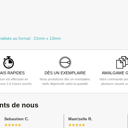
nnalisés au format : 21mm x 13mm
AIS RAPIDES
DÈS UN EXEMPLAIRE
AMALGAME G
ison est effectuée en
Nous produisons dès un exemplaire,
Votre commande peu
ous 3 à 4 jours ouvrés
tarifs dégressifs selon la quantité
plusieurs visuels s
ents de nous
Sebastien C.
Mam'zelle R.