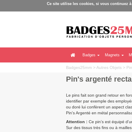
Ce site utilise les cookies, si vous continuez 
Badges
Magnets
M
Badges25mm
>
Autres Objets
>
Pi
Pin's argenté rect
Le pins fait son grand retour en for
identifier par exemple des employés 
ou doré lui confèrent un aspect cla
Pin's Argenté en métal personnalis
Attention :
Ce pin’s est équipé d’u
Sur des tissus très fins ou à maille