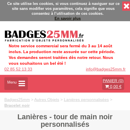
abrication Française éco-responsable - Délais rapides - Sans m
Ce site utilise les cookies, si vous continuez à naviguer sur ce
site sans modifier vos paramètres, cela signifie que vous
consentez à l’utilisation de ces cookies.
En savoir plus
Notre service commercial sera fermé du 3 au 14 août
inclus. La production reste assurée sur cette période.
Vos demandes seront traitées dès notre retour. Nous
vous souhaitons un bel été !
02 85 52 13 33
info@badges25mm.fr
PANIER (0)
A
Menu
0,00 €
c
t
i
Badges25mm
>
Autres Objets
>
Lanières personnalisées
>
v
Bracelet noir
e
r
Lanières - tour de main noir
l
personnalisés
a
n