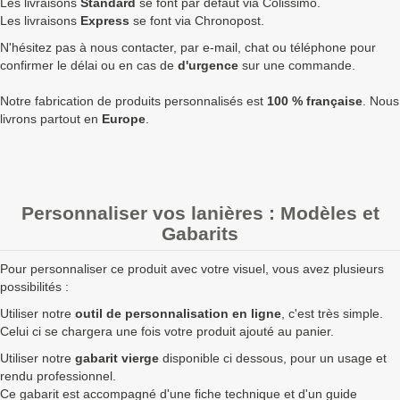
Les livraisons
Standard
se font par défaut via Colissimo.
1750
1,39 €
1,67 €
2 919,00 €
9
Les livraisons
Express
se font via Chronopost.
N'hésitez pas à nous contacter, par e-mail, chat ou téléphone pour
2500
1,36 €
1,63 €
4 080,00 €
1
confirmer le délai ou en cas de
d'urgence
sur une commande.
5000
1,32 €
1,58 €
7 920,00 €
1
Notre fabrication de produits personnalisés est
100 % française
. Nous
Quantités
Prix unitaire HT
Prix unitaire TTC
Total TTC
Fa
livrons partout en
Europe
.
+ de 5000 Bracelet noir à fabriquer ?
contactez nous
pour un
devis personnalisé
Personnaliser vos lanières : Modèles et
Les clients Français paient le prix TTC (TVA 20%).
Gabarits
Les clients dans l’Union Européenne
possédant un numéro de
TVA intra-communautaire
paient le prix HT.
Pour personnaliser ce produit avec votre visuel, vous avez plusieurs
Les clients en dehors de l’Union européenne paient le prix HT.
possibilités :
Utiliser notre
outil de personnalisation en ligne
, c'est très simple.
Celui ci se chargera une fois votre produit ajouté au panier.
Utiliser notre
gabarit vierge
disponible ci dessous, pour un usage et
rendu professionnel.
Ce gabarit est accompagné d'une fiche technique et d'un guide