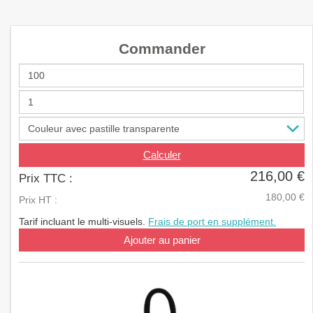
a
v
i
Commander
g
a
t
i
o
n
Calculer
216,00 €
Prix TTC :
180,00 €
Prix HT :
Tarif incluant le multi-visuels.
Frais de port en supplément.
Ajouter au panier