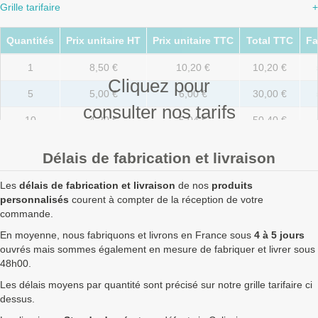
Grille tarifaire
+
Quantités
Prix unitaire HT
Prix unitaire TTC
Total TTC
Fa
1
8,50 €
10,20 €
10,20 €
Cliquez pour
5
5,00 €
6,00 €
30,00 €
consulter nos tarifs
10
4,20 €
5,04 €
50,40 €
20
3,30 €
3,96 €
79,20 €
Délais de fabrication et livraison
50
2,10 €
2,52 €
126,00 €
Les
délais de fabrication et livraison
de nos
produits
100
1,80 €
2,16 €
216,00 €
personnalisés
courent à compter de la réception de votre
commande.
250
1,70 €
2,04 €
510,00 €
En moyenne, nous fabriquons et livrons en France sous
4 à 5 jours
ouvrés mais sommes également en mesure de fabriquer et livrer sous
500
1,58 €
1,90 €
948,00 €
48h00.
750
1,50 €
1,80 €
1 350,00 €
7
Les délais moyens par quantité sont précisé sur notre grille tarifaire ci
dessus.
1000
1,42 €
1,70 €
1 704,00 €
7