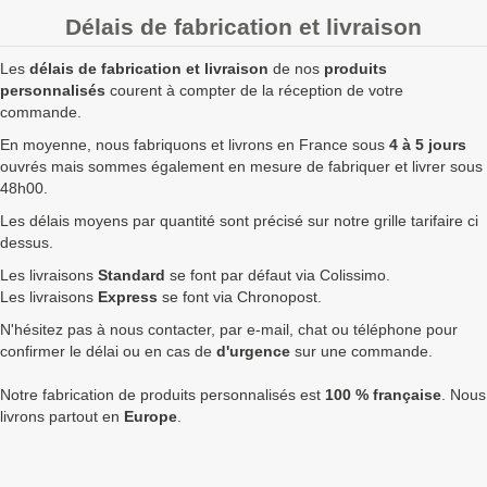
25
13,50 €
16,20 €
405,00 €
Délais de fabrication et livraison
50
12,50 €
15,00 €
750,00 €
Les
délais de fabrication et livraison
de nos
produits
100
11,50 €
13,80 €
1 380,00 €
personnalisés
courent à compter de la réception de votre
commande.
250
10,50 €
12,60 €
3 150,00 €
6
En moyenne, nous fabriquons et livrons en France sous
4 à 5 jours
ouvrés mais sommes également en mesure de fabriquer et livrer sous
500
9,50 €
11,40 €
5 700,00 €
8
48h00.
Quantités
Prix unitaire HT
Prix unitaire TTC
Total TTC
Fa
Les délais moyens par quantité sont précisé sur notre grille tarifaire ci
dessus.
+ de 500 Gourde double paroi inox 750ml à fabriquer ?
Les livraisons
Standard
se font par défaut via Colissimo.
contactez nous
pour un devis personnalisé
Les livraisons
Express
se font via Chronopost.
N'hésitez pas à nous contacter, par e-mail, chat ou téléphone pour
Les clients Français paient le prix TTC (TVA 20%).
confirmer le délai ou en cas de
d'urgence
sur une commande.
Les clients dans l’Union Européenne
possédant un numéro de
TVA intra-communautaire
paient le prix HT.
Notre fabrication de produits personnalisés est
100 % française
. Nous
Les clients en dehors de l’Union européenne paient le prix HT.
livrons partout en
Europe
.