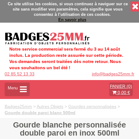
nalisés - Fabrication Française éco-responsable - Délais rapid
Ce site utilise les cookies, si vous continuez à naviguer sur ce
site sans modifier vos paramètres, cela signifie que vous
consentez à l’utilisation de ces cookies.
En savoir plus
Notre service commercial sera fermé du 3 au 14 août
inclus. La production reste assurée sur cette période.
Vos demandes seront traitées dès notre retour. Nous
vous souhaitons un bel été !
02 85 52 13 33
info@badges25mm.fr
PANIER (0)
A
Menu
0,00 €
c
t
i
Badges25mm
>
Autres Objets
>
Gourdes personnalisées
>
v
Gourde double paroi blanc 500ml
e
r
Gourde blanche personnalisée
l
double paroi en inox 500ml
a
n