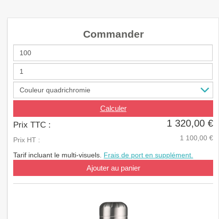
a
v
i
Commander
g
a
t
i
o
n
Calculer
1 320,00 €
Prix TTC :
1 100,00 €
Prix HT :
Tarif incluant le multi-visuels.
Frais de port en supplément.
Ajouter au panier