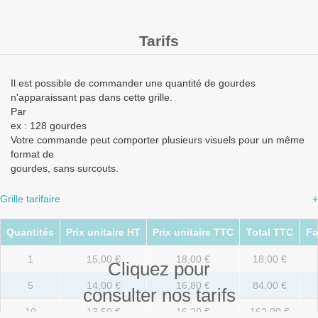
Tarifs
Il est possible de commander une quantité de gourdes
n'apparaissant pas dans cette grille.
Par
ex : 128 gourdes
Votre commande peut comporter plusieurs visuels pour un même
format de
gourdes, sans surcouts.
Grille tarifaire
+
Quantités
Prix unitaire HT
Prix unitaire TTC
Total TTC
Fa
1
15,00 €
18,00 €
18,00 €
Cliquez pour
5
14,00 €
16,80 €
84,00 €
consulter nos tarifs
10
13,50 €
16,20 €
162,00 €