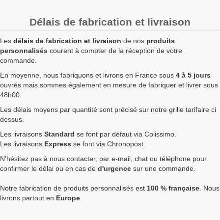
25
13,00 €
15,60 €
390,00 €
Délais de fabrication et livraison
50
12,00 €
14,40 €
720,00 €
Les
délais de fabrication et livraison
de nos
produits
100
11,00 €
13,20 €
1 320,00 €
personnalisés
courent à compter de la réception de votre
commande.
250
10,00 €
12,00 €
3 000,00 €
6
En moyenne, nous fabriquons et livrons en France sous
4 à 5 jours
ouvrés mais sommes également en mesure de fabriquer et livrer sous
500
9,00 €
10,80 €
5 400,00 €
8
48h00.
Quantités
Prix unitaire HT
Prix unitaire TTC
Total TTC
Fa
Les délais moyens par quantité sont précisé sur notre grille tarifaire ci
dessus.
+ de 500 Gourde double paroi blanc 500ml à fabriquer ?
Les livraisons
Standard
se font par défaut via Colissimo.
contactez nous
pour un devis personnalisé
Les livraisons
Express
se font via Chronopost.
N'hésitez pas à nous contacter, par e-mail, chat ou téléphone pour
Les clients Français paient le prix TTC (TVA 20%).
confirmer le délai ou en cas de
d'urgence
sur une commande.
Les clients dans l’Union Européenne
possédant un numéro de
TVA intra-communautaire
paient le prix HT.
Notre fabrication de produits personnalisés est
100 % française
. Nous
Les clients en dehors de l’Union européenne paient le prix HT.
livrons partout en
Europe
.