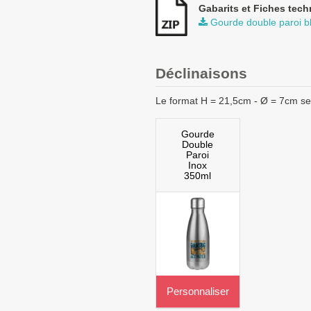
Gabarits et Fiches tech
Gourde double paroi b
Déclinaisons
Le format H = 21,5cm - Ø = 7cm s
Gourde
Double
Paroi
Inox
350ml
Personnaliser