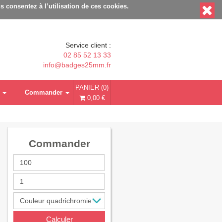
able - Délais rapides - Sans minimum de commande
s consentez à l’utilisation de ces cookies.
Service client :
02 85 52 13 33
info@badges25mm.fr
PANIER (0)
Commander
0,00 €
Commander
Calculer