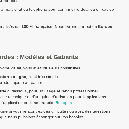
Chronopost.
roi blanc 350ml à fabriquer ?
contactez nous
pour un devis
personnalisé
 e-mail, chat ou téléphone pour confirmer le délai ou en cas de
rix TTC (TVA 20%).
nnalisés est
100 % française
. Nous livrons partout en
Europe
.
enne
possédant un numéro de TVA intra-communautaire
paient le
 européenne paient le prix HT.
rdes : Modèles et Gabarits
otre visuel, vous avez plusieurs possibilités :
ation en ligne
, c'est très simple.
produit ajouté au panier.
ble ci dessous, pour un usage et rendu professionnel.
he technique et d'un guide d'utilisation pour l'applications
'application en ligne gratuite
Photopea
.
ique
si vous rencontrez des difficultés ou avez des questions,
 que nous puissions échanger sur vos besoins.