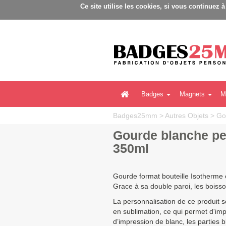
Ce site utilise les cookies, si vous continuez 
Badges
Magnets
M
Badges25mm
>
Autres Objets
>
Go
Gourde blanche pe
350ml
Gourde format bouteille Isotherme 
Grace à sa double paroi, les boiss
La personnalisation de ce produit s
en sublimation, ce qui permet d'im
d’impression de blanc, les parties 