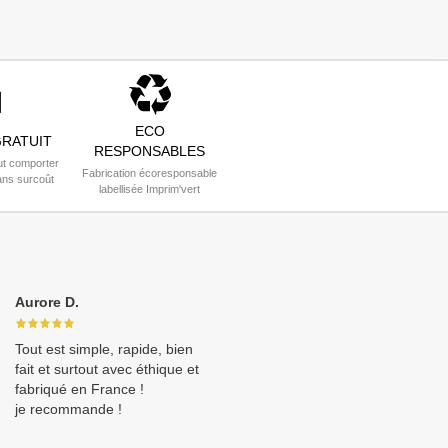
ECO
RATUIT
RESPONSABLES
t comporter
Fabrication écoresponsable
ans surcoût
labellisée Imprim'vert
Aurore D.
Tout est simple, rapide, bien
fait et surtout avec éthique et
fabriqué en France !
je recommande !