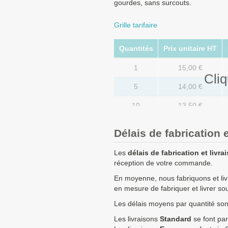
gourdes, sans surcouts.
Grille tarifaire
Quantités
Prix unitaire HT
1
15,00 €
Cliq
5
14,00 €
10
13,50 €
25
13,00 €
Délais de fabrication e
50
12,00 €
Les
délais de fabrication et livra
100
11,00 €
réception de votre commande.
En moyenne, nous fabriquons et li
250
10,00 €
en mesure de fabriquer et livrer s
500
9,00 €
Les délais moyens par quantité sont 
Quantités
Prix unitaire HT
Les livraisons
Standard
se font par