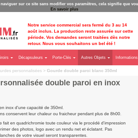
Badges personnalisés - Fabrication Française éco-respons
à naviguer sur ce site sans modifier vos paramètres, cela signifie que vou
En savoir plus
Notre service commercial sera fermé du 3 au 14
août inclus. La production reste assurée sur cette
période. Vos demandes seront traitées dès notre
retour. Nous vous souhaitons un bel été !
iroirs
Décapsuleurs
Porte-Clés
Autres Objets
Informations
urdes personnalisées
>
Gourde double paroi blanc 350ml
rsonnalisée double paroi en inox
en inox d'une capacité de 350ml.
ons conservent leur chaleur ou fraicheur pendant plus de 8h00.
e fait en quadrichromie toute couleur via le procédé d'impression
primer des photos, logo avec un rendu net et éclatant.
Pas
blanches de votre visuel seront transparentes.