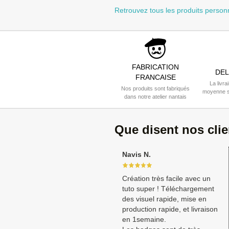
Retrouvez tous les produits person
FABRICATION
DEL
FRANCAISE
La livra
Nos produits sont fabriqués
moyenne s
dans notre atelier nantais
Que disent nos cli
Navis N.
Création très facile avec un
tuto super ! Téléchargement
des visuel rapide, mise en
production rapide, et livraison
en 1semaine.