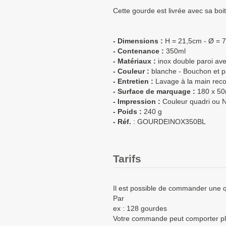
Cette gourde est livrée avec sa boit
- Dimensions :
H = 21,5cm - Ø = 
- Contenance :
350ml
- Matériaux :
inox double paroi av
- Couleur :
blanche - Bouchon et par
- Entretien :
Lavage à la main rec
- Surface de marquage :
180 x 5
- Impression :
Couleur quadri ou N
- Poids :
240 g
- Réf.
: GOURDEINOX350BL
Tarifs
Il est possible de commander une q
Par
ex : 128 gourdes
Votre commande peut comporter pl