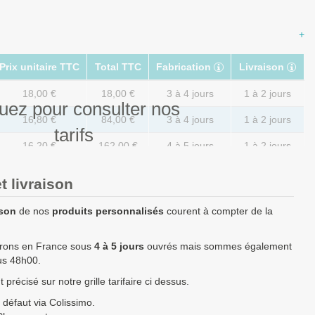
+
Prix unitaire TTC
Total TTC
Fabrication
Livraison
18,00 €
18,00 €
3 à 4 jours
1 à 2 jours
uez pour consulter nos
16,80 €
84,00 €
3 à 4 jours
1 à 2 jours
tarifs
16,20 €
162,00 €
4 à 5 jours
1 à 2 jours
15,60 €
390,00 €
4 à 6 jours
E1 à 2 jours
t livraison
14,40 €
720,00 €
5 à 7 jours
1 à 2 jours
ison
de nos
produits personnalisés
courent à compter de la
13,20 €
1 320,00 €
6 à 8 jours
1 à 2 jours
vrons en France sous
4 à 5 jours
ouvrés mais sommes également
12,00 €
3 000,00 €
6 à 10 jours
1 à 2 jours
ous 48h00.
10,80 €
5 400,00 €
8 à 12 jours
1 à 2 jours
précisé sur notre grille tarifaire ci dessus.
Prix unitaire TTC
Total TTC
Fabrication
Livraison
 défaut via Colissimo.