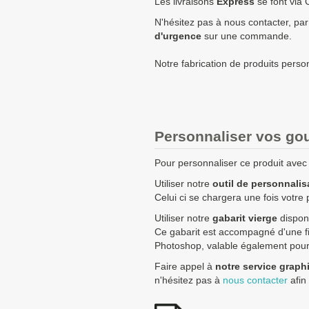
Les livraisons
Express
se font via 
+ de 500 Gourde double pa
N'hésitez pas à nous contacter, par
d'urgence
sur une commande.
Les clients Français paient le p
Notre fabrication de produits perso
Les clients dans l’Union Europé
prix HT.
Les clients en dehors de l’Union
Personnaliser vos gou
Pour personnaliser ce produit avec v
Utiliser notre
outil de personnalis
Celui ci se chargera une fois votre 
Utiliser notre
gabarit vierge
disponi
Ce gabarit est accompagné d'une fic
Photoshop, valable également pour l
Faire appel à
notre service graph
n'hésitez pas à
nous contacter
afin