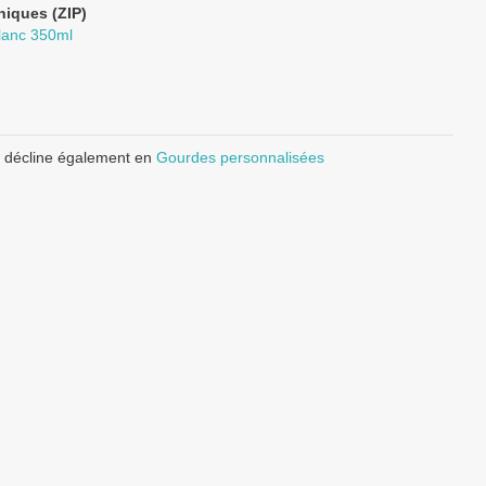
niques (ZIP)
lanc 350ml
e décline également en
Gourdes personnalisées