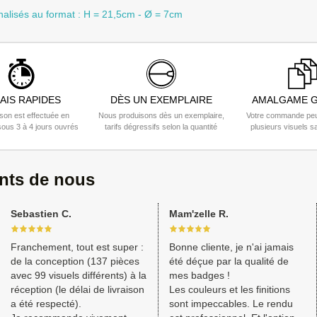
nalisés au format : H = 21,5cm - Ø = 7cm
AIS RAPIDES
DÈS UN EXEMPLAIRE
AMALGAME G
ison est effectuée en
Nous produisons dès un exemplaire,
Votre commande peu
ous 3 à 4 jours ouvrés
tarifs dégressifs selon la quantité
plusieurs visuels s
ents de nous
Sebastien C.
Mam'zelle R.
Franchement, tout est super :
Bonne cliente, je n'ai jamais
de la conception (137 pièces
été déçue par la qualité de
avec 99 visuels différents) à la
mes badges !
réception (le délai de livraison
Les couleurs et les finitions
a été respecté).
sont impeccables. Le rendu