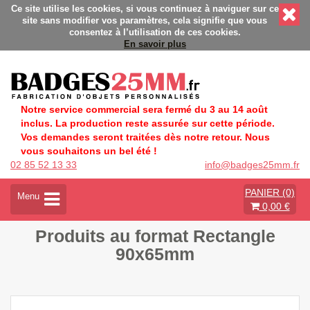
nnalisés - Fabrication Française éco-responsable - Délais rap
Ce site utilise les cookies, si vous continuez à naviguer sur ce
site sans modifier vos paramètres, cela signifie que vous
consentez à l’utilisation de ces cookies.
En savoir plus
Notre service commercial sera fermé du 3 au 14 août
inclus. La production reste assurée sur cette période.
Vos demandes seront traitées dès notre retour. Nous
vous souhaitons un bel été !
02 85 52 13 33
info@badges25mm.fr
PANIER (0)
A
Menu
0,00 €
c
t
Produits au format Rectangle
i
v
90x65mm
e
r
l
a
n