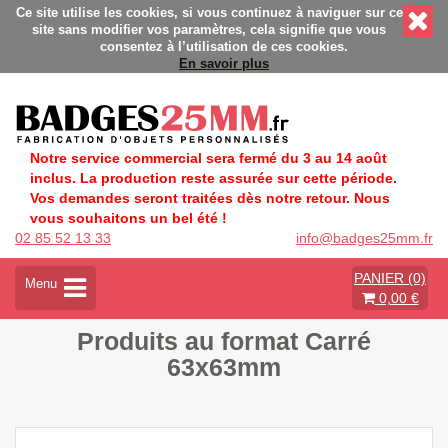
alisés - Fabrication Française éco-responsable - Délais rapide
Ce site utilise les cookies, si vous continuez à naviguer sur ce
site sans modifier vos paramètres, cela signifie que vous
consentez à l’utilisation de ces cookies.
En savoir plus
Notre service commercial sera fermé du 3 au 14 août
inclus. La production reste assurée sur cette période.
Vos demandes seront traitées dès notre retour. Nous
vous souhaitons un bel été !
02 85 52 13 33
info@badges25mm.fr
PANIER (0)
A
Menu
0,00 €
c
t
Produits au format Carré
i
v
63x63mm
e
r
l
a
n